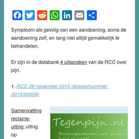
Facebook
Twitter
Reddit
WhatsApp
LinkedIn
Email
Share
Symptoom als gevolg van een aandoening, soms de
aandoening zelf, en lang niet altijd gemakkelijk te
behandelen.
Er zijn in de databank
4 uitspraken
van de RCC over
pijn.
1.
RCC 26 november 2015 (dossiernummer:
2015/00999)
Samenvatting
reclame-
uiting:
uiting
op