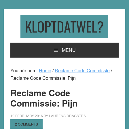
Skip
Skip
Skip
to
to
to
primary
main
primary
KLOPTDATWEL?
navigation
content
sidebar
MENU
You are here:
Home
/
Reclame Code Commissie
/
Reclame Code Commissie: Pijn
Reclame Code
Commissie: Pijn
12 FEBRUARY 2016
BY
LAURENS DRAGSTRA
2 COMMENTS