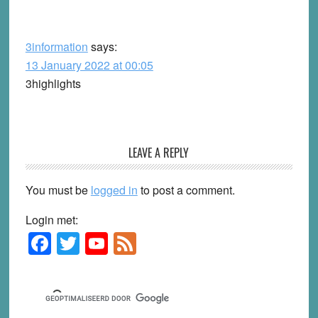
3information
says:
13 January 2022 at 00:05
3highlights
LEAVE A REPLY
You must be
logged in
to post a comment.
Login met:
F
T
Y
F
Primary
Sidebar
a
wi
o
e
c
tt
u
e
e
er
T
d