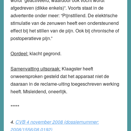
wordt “geactiveerd, waardoor ook vocht wordt
afgedreven (dikke enkels)”. Voorts staat in de
advertentie onder meer: “Pijnstillend. De elektrische
stimulatie van de zenuwen heeft een ondersteunend
effect bij het stillen van de pijn. Ook bij chronische of
postoperatieve pijn.”
Oordeel:
klacht
gegrond
.
Samenvatting uitspraak:
Klaagster heeft
onweersproken gesteld dat het apparaat niet de
daaraan in de reclame-uiting toegeschreven werking
heeft. Misleidend, oneerlijk.
*****
4.
CVB 4 november 2008 (dossiernummer:
2008/1556/08.0192)