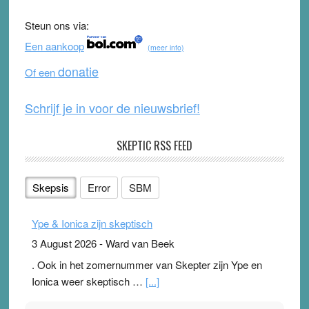
b
u
Steun ons via:
o
b
Een aankoop
(meer info)
o
e
donatie
Of een
k
Schrijf je in voor de nieuwsbrief!
SKEPTIC RSS FEED
Skepsis
Error
SBM
Ype & Ionica zijn skeptisch
3 August 2026
-
Ward van Beek
. Ook in het zomernummer van Skepter zijn Ype en
Ionica weer skeptisch …
[...]