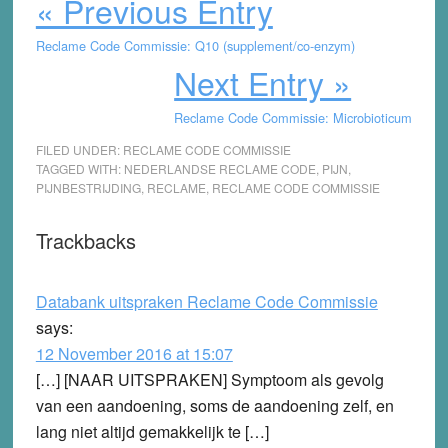
« Previous Entry
Reclame Code Commissie: Q10 (supplement/co-enzym)
Next Entry »
Reclame Code Commissie: Microbioticum
FILED UNDER:
RECLAME CODE COMMISSIE
TAGGED WITH:
NEDERLANDSE RECLAME CODE
,
PIJN
,
PIJNBESTRIJDING
,
RECLAME
,
RECLAME CODE COMMISSIE
Reader
Trackbacks
Interactions
Databank uitspraken Reclame Code Commissie
says:
12 November 2016 at 15:07
[…] [NAAR UITSPRAKEN] Symptoom als gevolg
van een aandoening, soms de aandoening zelf, en
lang niet altijd gemakkelijk te […]