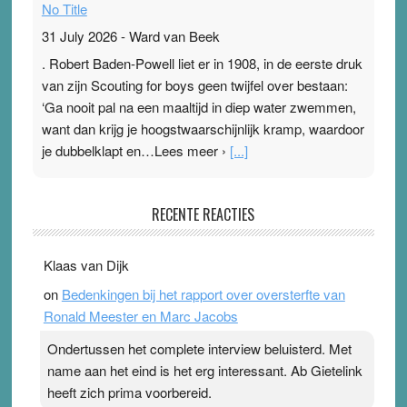
No Title
31 July 2026
-
Ward van Beek
. Robert Baden-Powell liet er in 1908, in de eerste druk
van zijn Scouting for boys geen twijfel over bestaan:
‘Ga nooit pal na een maaltijd in diep water zwemmen,
want dan krijg je hoogstwaarschijnlijk kramp, waardoor
je dubbelklapt en…Lees meer ›
[...]
Pleisterplakkers in de topspsort
RECENTE REACTIES
31 July 2026
-
Ward van Beek
. Na mondtape is nu de neuspleister in trek bij
Klaas van Dijk
topsporters. Ze hopen ermee hun hartslag te verlagen
on
Bedenkingen bij het rapport over oversterfte van
terwijl ze meer zuurstof opnemen. Daarop heeft zo’n
Ronald Meester en Marc Jacobs
pleister geen effect. Maar het gevoel ‘makkelijker te
ademen’ kan goud waard zijn. Door…Lees meer
Ondertussen het complete interview beluisterd. Met
Pleisterplakkers in de topspsort ›
[...]
name aan het eind is het erg interessant. Ab Gietelink
heeft zich prima voorbereid.