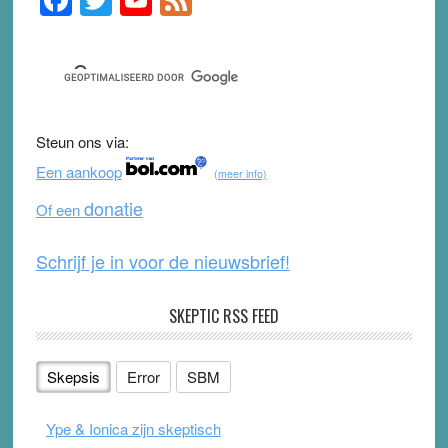
Sidebar
a
wi
o
e
c
tt
u
e
e
er
T
d
b
u
Steun ons via:
o
b
Een aankoop
(meer info)
o
e
donatie
Of een
k
Schrijf je in voor de nieuwsbrief!
SKEPTIC RSS FEED
Skepsis
Error
SBM
Ype & Ionica zijn skeptisch