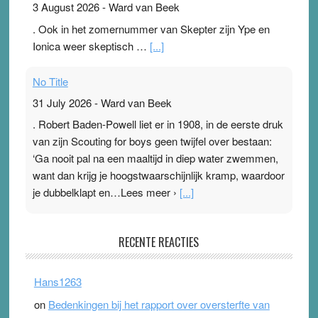
3 August 2026
-
Ward van Beek
. Ook in het zomernummer van Skepter zijn Ype en
Ionica weer skeptisch …
[...]
No Title
31 July 2026
-
Ward van Beek
. Robert Baden-Powell liet er in 1908, in de eerste druk
van zijn Scouting for boys geen twijfel over bestaan:
‘Ga nooit pal na een maaltijd in diep water zwemmen,
want dan krijg je hoogstwaarschijnlijk kramp, waardoor
je dubbelklapt en…Lees meer ›
[...]
Pleisterplakkers in de topspsort
RECENTE REACTIES
31 July 2026
-
Ward van Beek
. Na mondtape is nu de neuspleister in trek bij
Hans1263
topsporters. Ze hopen ermee hun hartslag te verlagen
on
Bedenkingen bij het rapport over oversterfte van
terwijl ze meer zuurstof opnemen. Daarop heeft zo’n