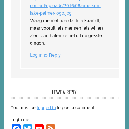
content/uploads/2016/06/emerson-
lake-palmer-logo.jpg
Vraag me niet hoe dat in elkaar zit,
maar vooruit, als mensen iets willen
zien, dan halen ze het uit de gekste
dingen.
Log in to Reply
LEAVE A REPLY
You must be
logged in
to post a comment.
Login met:
F
T
Y
F
Primary