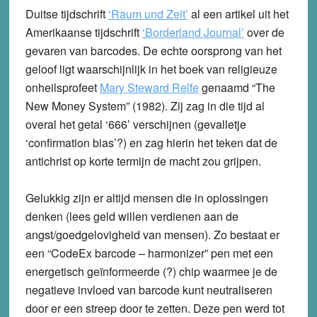
Duitse tijdschrift
‘Raum und Zeit’
al een artikel uit het
Amerikaanse tijdschrift
‘Borderland Journal’
over de
gevaren van barcodes. De echte oorsprong van het
geloof ligt waarschijnlijk in het boek van religieuze
onheilsprofeet
Mary Steward Relfe
genaamd “The
New Money System” (1982). Zij zag in die tijd al
overal het getal ‘666’ verschijnen (gevalletje
‘confirmation bias’?) en zag hierin het teken dat de
antichrist op korte termijn de macht zou grijpen.
Gelukkig zijn er altijd mensen die in oplossingen
denken (lees geld willen verdienen aan de
angst/goedgelovigheid van mensen). Zo bestaat er
een “CodeEx barcode – harmonizer” pen met een
energetisch geïnformeerde (?) chip waarmee je de
negatieve invloed van barcode kunt neutraliseren
door er een streep door te zetten. Deze pen werd tot