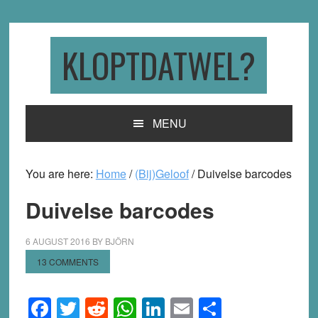
Skip
Skip
Skip
to
to
to
primary
main
primary
KLOPTDATWEL?
navigation
content
sidebar
MENU
You are here:
Home
/
(Bij)Geloof
/
Duivelse barcodes
Duivelse barcodes
6 AUGUST 2016
BY
BJÖRN
13 COMMENTS
Facebook
Twitter
Reddit
WhatsApp
LinkedIn
Email
Share