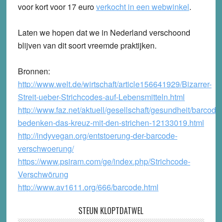
voor kort voor 17 euro
verkocht in een webwinkel
.
Laten we hopen dat we in Nederland verschoond
blijven van dit soort vreemde praktijken.
Bronnen:
http://www.welt.de/wirtschaft/article156641929/Bizarrer-
Streit-ueber-Strichcodes-auf-Lebensmitteln.html
http://www.faz.net/aktuell/gesellschaft/gesundheit/barcode
bedenken-das-kreuz-mit-den-strichen-12133019.html
http://indyvegan.org/entstoerung-der-barcode-
verschwoerung/
https://www.psiram.com/ge/index.php/Strichcode-
Verschwörung
http://www.av1611.org/666/barcode.html
STEUN KLOPTDATWEL