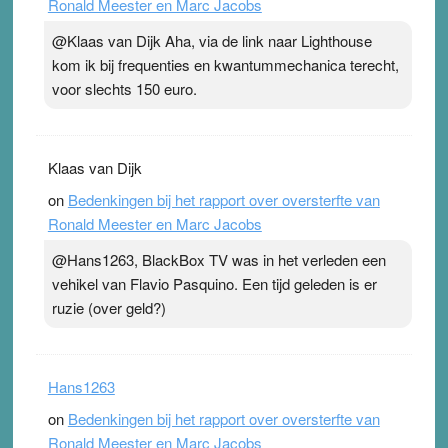
Ronald Meester en Marc Jacobs
pleister geen effect. Maar het gevoel ‘makkelijker te
ademen’ kan goud waard zijn. Door…Lees meer
@Klaas van Dijk Aha, via de link naar Lighthouse
Pleisterplakkers in de topspsort ›
[...]
kom ik bij frequenties en kwantummechanica terecht,
voor slechts 150 euro.
Klaas van Dijk
on
Bedenkingen bij het rapport over oversterfte van
Ronald Meester en Marc Jacobs
@Hans1263, BlackBox TV was in het verleden een
vehikel van Flavio Pasquino. Een tijd geleden is er
ruzie (over geld?)
Hans1263
on
Bedenkingen bij het rapport over oversterfte van
Ronald Meester en Marc Jacobs