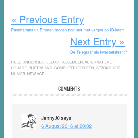
« Previous Entry
Pastafarians uit Emmen mogen nog niet met vergiet op ID-kaart
Next Entry »
De Telegraaf als kwaliteitskrant?
FILED UNDER:
(BIJ)GELOOF
,
ALGEMEEN
,
ALTERNATIEVE
SCHADE
,
BUITENLAND
,
COMPLOTTHEORIEËN
,
GEZONDHEID
,
HUMOR
,
NEW AGE
Reader
COMMENTS
Interactions
JennyJ0
says
6 August 2016 at 20:02