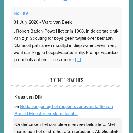
No Title
31 July 2026
-
Ward van Beek
. Robert Baden-Powell liet er in 1908, in de eerste druk
van zijn Scouting for boys geen twijfel over bestaan:
‘Ga nooit pal na een maaltijd in diep water zwemmen,
want dan krijg je hoogstwaarschijnlijk kramp, waardoor
je dubbelklapt en…Lees meer ›
[...]
Pleisterplakkers in de topspsort
RECENTE REACTIES
31 July 2026
-
Ward van Beek
. Na mondtape is nu de neuspleister in trek bij
Klaas van Dijk
topsporters. Ze hopen ermee hun hartslag te verlagen
on
Bedenkingen bij het rapport over oversterfte van
terwijl ze meer zuurstof opnemen. Daarop heeft zo’n
Ronald Meester en Marc Jacobs
pleister geen effect. Maar het gevoel ‘makkelijker te
ademen’ kan goud waard zijn. Door…Lees meer
Ondertussen het complete interview beluisterd. Met
Pleisterplakkers in de topspsort ›
[...]
name aan het eind is het erg interessant. Ab Gietelink