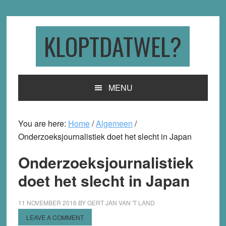
Skip
Skip
Skip
to
to
to
primary
main
primary
KLOPTDATWEL?
navigation
content
sidebar
MENU
You are here:
Home
/
Algemeen
/
Onderzoeksjournalistiek doet het slecht in Japan
Onderzoeksjournalistiek
doet het slecht in Japan
11 NOVEMBER 2016
BY
GERT JAN VAN 'T LAND
LEAVE A COMMENT