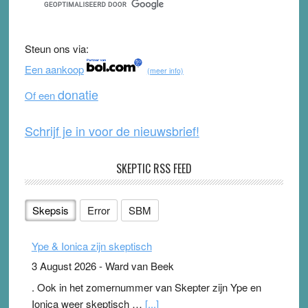
e
er
T
d
b
u
Steun ons via:
o
b
Een aankoop
(meer info)
o
e
donatie
Of een
k
Schrijf je in voor de nieuwsbrief!
SKEPTIC RSS FEED
Skepsis
Error
SBM
Ype & Ionica zijn skeptisch
3 August 2026
-
Ward van Beek
. Ook in het zomernummer van Skepter zijn Ype en
Ionica weer skeptisch …
[...]