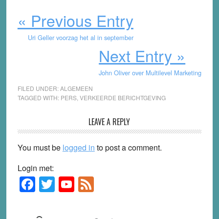
« Previous Entry
Uri Geller voorzag het al in september
Next Entry »
John Oliver over Multilevel Marketing
FILED UNDER:
ALGEMEEN
TAGGED WITH:
PERS
,
VERKEERDE BERICHTGEVING
Reader
LEAVE A REPLY
Interactions
You must be
logged in
to post a comment.
Login met:
F
T
Y
F
Primary
Sidebar
a
wi
o
e
c
tt
u
e