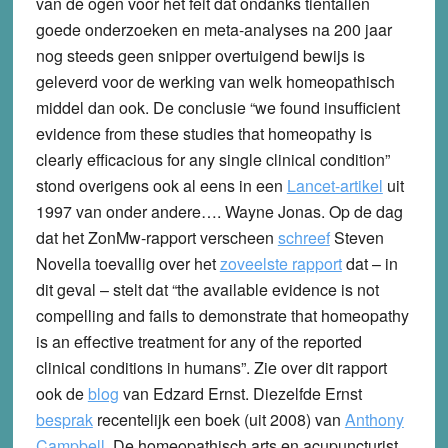
van de ogen voor het feit dat ondanks tientallen
goede onderzoeken en meta-analyses na 200 jaar
nog steeds geen snipper overtuigend bewijs is
geleverd voor de werking van welk homeopathisch
middel dan ook. De conclusie “we found insufficient
evidence from these studies that homeopathy is
clearly efficacious for any single clinical condition”
stond overigens ook al eens in een
Lancet-artikel
uit
1997 van onder andere…. Wayne Jonas. Op de dag
dat het ZonMw-rapport verscheen
schreef
Steven
Novella toevallig over het
zoveelste rapport
dat – in
dit geval – stelt dat “the available evidence is not
compelling and fails to demonstrate that homeopathy
is an effective treatment for any of the reported
clinical conditions in humans”. Zie over dit rapport
ook de
blog
van Edzard Ernst. Diezelfde Ernst
besprak
recentelijk een boek (uit 2008) van
Anthony
Campbell
. De homeopathisch arts en acupuncturist