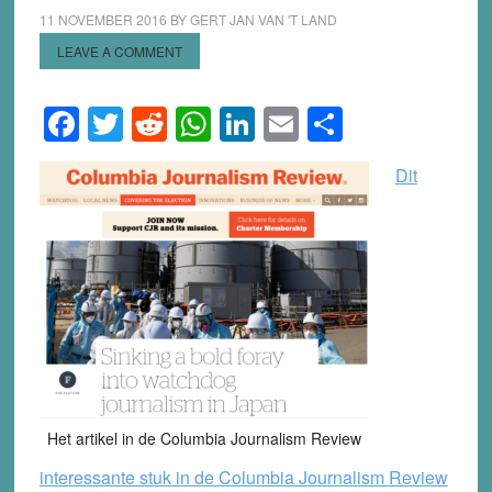
11 NOVEMBER 2016
BY
GERT JAN VAN 'T LAND
LEAVE A COMMENT
Facebook
Twitter
Reddit
WhatsApp
LinkedIn
Email
Share
Dit
Het artikel in de Columbia Journalism Review
interessante stuk in de Columbia Journalism Review