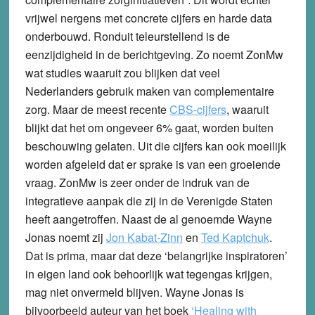
vrijwel nergens met concrete cijfers en harde data
onderbouwd. Ronduit teleurstellend is de
eenzijdigheid in de berichtgeving. Zo noemt ZonMw
wat studies waaruit zou blijken dat veel
Nederlanders gebruik maken van complementaire
zorg. Maar de meest recente
CBS-cijfers
, waaruit
blijkt dat het om ongeveer 6% gaat, worden buiten
beschouwing gelaten. Uit die cijfers kan ook moeilijk
worden afgeleid dat er sprake is van een groeiende
vraag. ZonMw is zeer onder de indruk van de
integratieve aanpak die zij in de Verenigde Staten
heeft aangetroffen. Naast de al genoemde Wayne
Jonas noemt zij
Jon Kabat-Zinn
en
Ted Kaptchuk
.
Dat is prima, maar dat deze ‘belangrijke inspiratoren’
in eigen land ook behoorlijk wat tegengas krijgen,
mag niet onvermeld blijven. Wayne Jonas is
bijvoorbeeld auteur van het boek
‘
Healing with