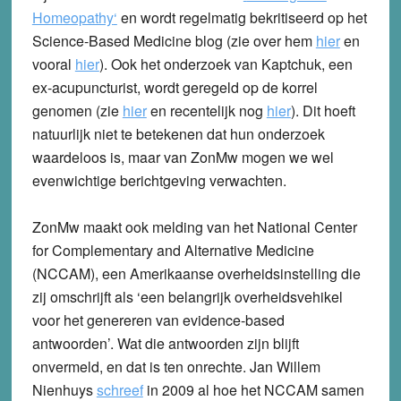
Homeopathy
‘
en wordt regelmatig bekritiseerd op het
Science-Based Medicine blog (zie over hem
hier
en
vooral
hier
). Ook het onderzoek van Kaptchuk, een
ex-acupuncturist, wordt geregeld op de korrel
genomen (zie
hier
en recentelijk nog
hier
). Dit hoeft
natuurlijk niet te betekenen dat hun onderzoek
waardeloos is, maar van ZonMw mogen we wel
evenwichtige berichtgeving verwachten.
ZonMw maakt ook melding van het National Center
for Complementary and Alternative Medicine
(NCCAM), een Amerikaanse overheidsinstelling die
zij omschrijft als ‘een belangrijk overheidsvehikel
voor het genereren van evidence-based
antwoorden’. Wat die antwoorden zijn blijft
onvermeld, en dat is ten onrechte. Jan Willem
Nienhuys
schreef
in 2009 al hoe het NCCAM samen