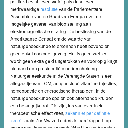
politiek besluit even weinig als de al even
merkwaardige
resolutie
van de Parlementaire
Assemblee van de Raad van Europa over de
mogelijke gevaren van blootstelling aan
elektromagnetische straling. De beslissing van de
Amerikaanse Senaat om de waarde van
natuurgeneeskunde te erkennen heeft bovendien
geen enkel concreet gevolg. Het is geen wet, er
wordt geen extra geld uitgetrokken en voorlopig krijgt
niemand een presidentiële onderscheiding.
Natuurgeneeskunde in de Verenigde Staten is een
allegaartje van TCM, acupunctuur, vitamine-injecties,
homeopathie en energetische therapieën. In de
natuurgeneeskunde spelen ook allerhande kruiden
een belangrijke rol. Die zijn, los van eventuele
therapeutische effectiviteit,
zeker niet per definitie
‘safe’
, zoals ZonMw zelf elders in haar rapport (op
gezag van Jonas) ook schrijft (‘Not likely to be safe’;