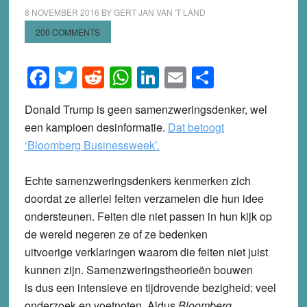
8 NOVEMBER 2016
BY
GERT JAN VAN 'T LAND
200 COMMENTS
Facebook
Twitter
Reddit
WhatsApp
LinkedIn
Email
Share
Donald Trump is geen samenzweringsdenker, wel
een kampioen desinformatie.
Dat betoogt
‘Bloomberg Businessweek’.
Echte samenzweringsdenkers kenmerken zich
doordat ze allerlei feiten verzamelen die hun idee
ondersteunen. Feiten die niet passen in hun kijk op
de wereld negeren ze of ze bedenken
uitvoerige verklaringen waarom die feiten niet juist
kunnen zijn. Samenzweringstheorieën bouwen
is dus een intensieve en tijdrovende bezigheid: veel
onderzoek en voetnoten. Aldus
Bloomberg