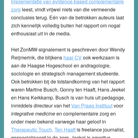
implementatie van evidence-based complementaire
zorg
leest, vindt vrijwel niets van die vermeende
conclusies terug. Eén van de betrokken auteurs laat
zich kennelijk volledig buiten het rapport om nogal
enthousiast uit in de media.
Het ZonMW-signalement is geschreven door Wendy
Reijmerink, die blijkens
haar CV
ook werkzaam is
aan de Haagse Hogeschool en andragologie,
sociologie en strategisch management studeerde.
Ook betrokken bij de totstandkoming van het rapport
waren Martine Busch, Gonny ten Haaft, Hans Jeekel
en Hans Kerkkamp. Busch is van huis uit pedagoge,
inmiddels directeur van het
Van Praag Instituut
voor
integrative medicine
en complementaire zorg en
onder meer bekend vanwege haar geloof in
Therapeutic Touch
.
Ten Haaft
is freelance journalist,
gespecialiseerd in de zorg. Jeekel is emeritus