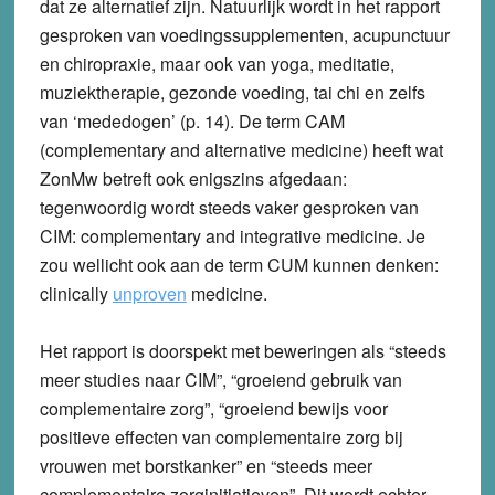
dat ze alternatief zijn. Natuurlijk wordt in het rapport
gesproken van voedingssupplementen, acupunctuur
en chiropraxie, maar ook van yoga, meditatie,
muziektherapie, gezonde voeding, tai chi en zelfs
van ‘mededogen’ (p. 14). De term CAM
(complementary and alternative medicine) heeft wat
ZonMw betreft ook enigszins afgedaan:
tegenwoordig wordt steeds vaker gesproken van
CIM: complementary and integrative medicine. Je
zou wellicht ook aan de term CUM kunnen denken:
clinically
unproven
medicine.
Het rapport is doorspekt met beweringen als “steeds
meer studies naar CIM”, “groeiend gebruik van
complementaire zorg”, “groeiend bewijs voor
positieve effecten van complementaire zorg bij
vrouwen met borstkanker” en “steeds meer
complementaire zorginitiatieven”. Dit wordt echter