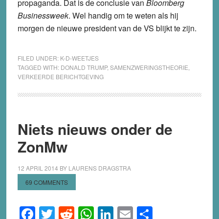
propaganda. Dat is de conclusie van
Bloomberg
Businessweek
. Wel handig om te weten als hij
morgen de nieuwe president van de VS blijkt te zijn.
FILED UNDER:
K-D-WEETJES
TAGGED WITH:
DONALD TRUMP
,
SAMENZWERINGSTHEORIE
,
VERKEERDE BERICHTGEVING
Niets nieuws onder de
ZonMw
12 APRIL 2014
BY
LAURENS DRAGSTRA
69 COMMENTS
Facebook
Twitter
Reddit
WhatsApp
LinkedIn
Email
Share