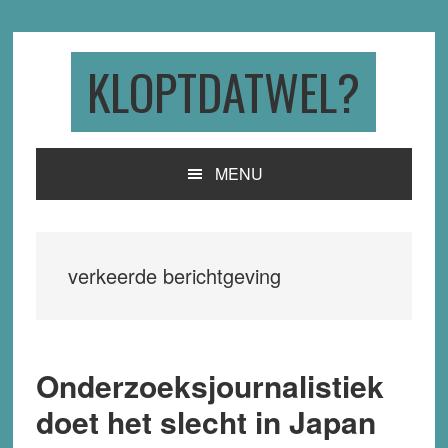
Skip
Skip
Skip
to
to
to
primary
main
primary
KLOPTDATWEL?
navigation
content
sidebar
MENU
verkeerde berichtgeving
Onderzoeksjournalistiek
doet het slecht in Japan