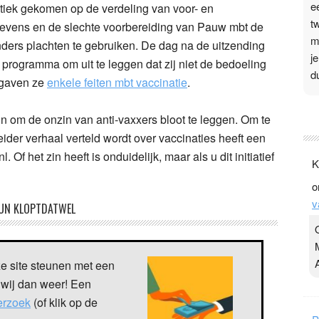
e
ritiek gekomen op de verdeling van voor- en
t
egevens en de slechte voorbereiding van Pauw mbt de
m
ders plachten te gebruiken. De dag na de uitzending
j
programma om uit te leggen dat zij niet de bedoeling
d
 gaven ze
enkele feiten mbt vaccinatie
.
P
n om de onzin van anti-vaxxers bloot te leggen. Om te
3
eider verhaal verteld wordt over vaccinaties heeft een
.
. Of het zin heeft is onduidelijk, maar als u dit initiatief
K
t
o
v
v
D
UN KLOPTDATWEL
g
z
t
ze site steunen met een
 wij dan weer! Een
verzoek
(of klik op de