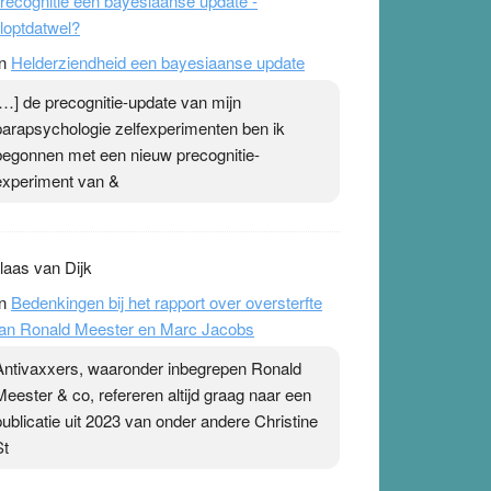
recognitie een bayesiaanse update -
loptdatwel?
n
Helderziendheid een bayesiaanse update
[…] de precognitie-update van mijn
parapsychologie zelfexperimenten ben ik
begonnen met een nieuw precognitie-
experiment van &
laas van Dijk
n
Bedenkingen bij het rapport over oversterfte
an Ronald Meester en Marc Jacobs
Antivaxxers, waaronder inbegrepen Ronald
Meester & co, refereren altijd graag naar een
publicatie uit 2023 van onder andere Christine
St