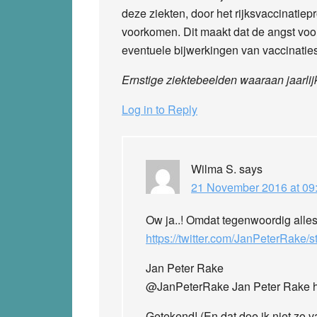
deze ziekten, door het rijksvaccinatie
voorkomen. Dit maakt dat de angst voo
eventuele bijwerkingen van vaccinatie
Ernstige ziektebeelden waaraan jaarlij
Log in to Reply
Wilma S.
says
21 November 2016 at 09
Ow ja..! Omdat tegenwoordig alles
https://twitter.com/JanPeterRak
Jan Peter Rake
‏@JanPeterRake Jan Peter Rake he
Getekend! (En dat doe ik niet zo v