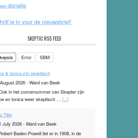
o
e
donatie
 een
k
hrijf je in voor de nieuwsbrief!
SKEPTIC RSS FEED
kepsis
Error
SBM
pe & Ionica zijn skeptisch
 August 2026
-
Ward van Beek
 Ook in het zomernummer van Skepter zijn
pe en Ionica weer skeptisch …
[...]
o Title
1 July 2026
-
Ward van Beek
 Robert Baden-Powell liet er in 1908, in de