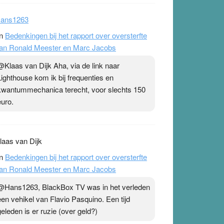
ans1263
n
Bedenkingen bij het rapport over oversterfte
an Ronald Meester en Marc Jacobs
@Klaas van Dijk Aha, via de link naar
Lighthouse kom ik bij frequenties en
kwantummechanica terecht, voor slechts 150
euro.
laas van Dijk
n
Bedenkingen bij het rapport over oversterfte
an Ronald Meester en Marc Jacobs
@Hans1263, BlackBox TV was in het verleden
een vehikel van Flavio Pasquino. Een tijd
geleden is er ruzie (over geld?)