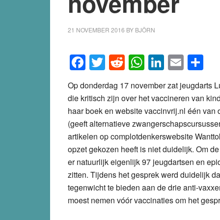
november
21 NOVEMBER 2016
BY
BJÖRN
Facebook
Twitter
Reddit
WhatsApp
LinkedI
Emai
S
Op donderdag 17 november zat jeugdarts L
die kritisch zijn over het vaccineren van k
haar boek en website vaccinvrij.nl één van 
(geeft alternatieve zwangerschapscursussen)
artikelen op complotdenkerswebsite Wantt
opzet gekozen heeft is niet duidelijk. Om
er natuurlijk eigenlijk 97 jeugdartsen en e
zitten. Tijdens het gesprek werd duidelijk d
tegenwicht te bieden aan de drie anti-vaxxe
moest nemen vóór vaccinaties om het gespre