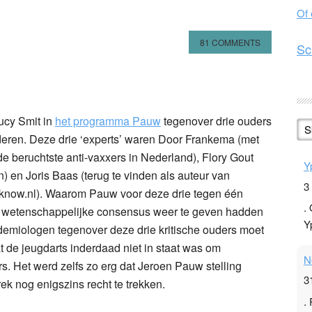
Of
81 COMMENTS
Sc
n
l
hare
ucy Smit in
het programma Pauw
tegenover drie ouders
S
inderen. Deze drie ‘experts’ waren Door Frankema (met
de beruchtste anti-vaxxers in Nederland), Flory Gout
Y
 en Joris Baas (terug te vinden als auteur van
3
oknow.nl). Waarom Pauw voor deze drie tegen één
.
 de wetenschappelijke consensus weer te geven hadden
Y
pidemiologen tegenover deze drie kritische ouders moet
at de jeugdarts inderdaad niet in staat was om
N
rs. Het werd zelfs zo erg dat Jeroen Pauw stelling
3
k nog enigszins recht te trekken.
.