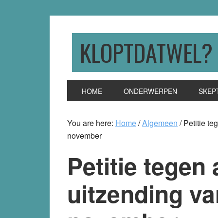
Skip
Skip
Skip
to
to
to
primary
main
primary
KLOPTDATWEL?
navigation
content
sidebar
HOME
ONDERWERPEN
SKEP
You are here:
Home
/
Algemeen
/
Petitie te
november
Petitie tegen 
uitzending v