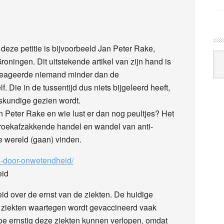
eze petitie is bijvoorbeeld Jan Peter Rake,
Arc
Groningen. Dit uitstekende artikel van zijn hand is
Klo
 reageerde niemand minder dan de
ie in de tussentijd dus niets bijgeleerd heeft,
eskundige gezien wordt.
an Peter Rake en wie lust er dan nog peultjes? Het
 broekafzakkende handel en wandel van anti-
 wereld (gaan) vinden.
ie-door-onwetendheid/
eid
d over de ernst van de ziekten.
De huidige
 ziekten waartegen wordt gevaccineerd vaak
hoe ernstig deze ziekten kunnen verlopen, omdat