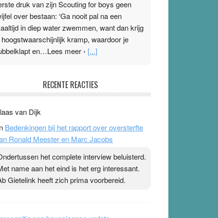
erste druk van zijn Scouting for boys geen
wijfel over bestaan: ‘Ga nooit pal na een
aaltijd in diep water zwemmen, want dan krijg
e hoogstwaarschijnlijk kramp, waardoor je
ubbelklapt en…Lees meer ›
[...]
leisterplakkers in de topspsort
RECENTE REACTIES
1 July 2026
-
Ward van Beek
 Na mondtape is nu de neuspleister in trek bij
laas van Dijk
opsporters. Ze hopen ermee hun hartslag te
n
Bedenkingen bij het rapport over oversterfte
erlagen terwijl ze meer zuurstof opnemen.
an Ronald Meester en Marc Jacobs
aarop heeft zo’n pleister geen effect. Maar het
evoel ‘makkelijker te ademen’ kan goud waard
Ondertussen het complete interview beluisterd.
ijn. Door…Lees meer Pleisterplakkers in de
Met name aan het eind is het erg interessant.
opspsort ›
[...]
Ab Gietelink heeft zich prima voorbereid.