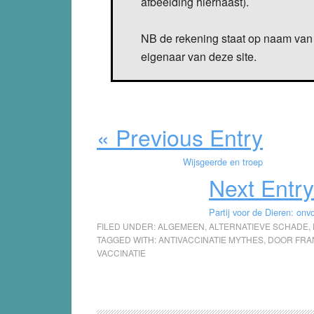
afbeelding hiernaast).
NB de rekening staat op naam van 
eigenaar van deze site.
« Previous Entry
Wijsgeerde en troep
Next Entry
Partij voor de Dieren: onv
FILED UNDER:
ALGEMEEN
,
ALTERNATIEVE SCHADE
,
TAGGED WITH:
ANTIVACCINATIE MYTHES
,
DOOR FRA
VACCINATIE
Reader