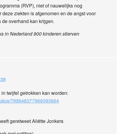
programma (RVP), niet of nauwelijks nog
r deze ziekten is afgenomen en de angst voor
s de overhand kan krijgen.
ks in Nederland 900 kinderen stierven
:38
 in twijfel getrokken kan worden:
e/status/799648377969393664
eft geretweet Aliëtte Jonkers
aak met petities)