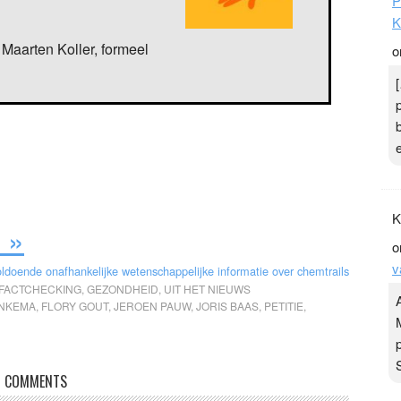
P
K
Maarten Koller, formeel
o
K
 »
o
v
oldoende onafhankelijke wetenschappelijke informatie over chemtrails
FACTCHECKING
,
GEZONDHEID
,
UIT HET NIEUWS
NKEMA
,
FLORY GOUT
,
JEROEN PAUW
,
JORIS BAAS
,
PETITIE
,
COMMENTS