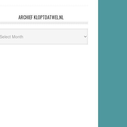
ARCHIEF KLOPTDATWEL.NL
hief
ptdatwel.nl