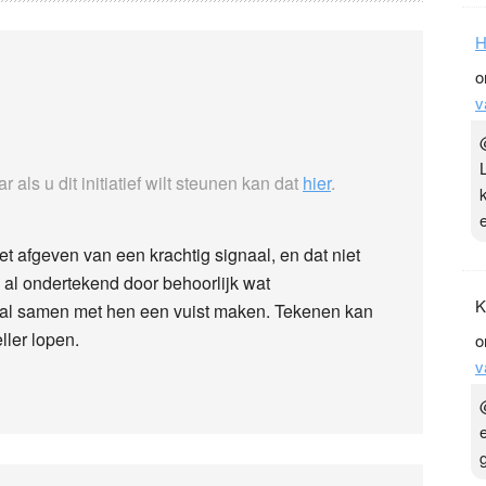
H
o
v
r als u dit initiatief wilt steunen kan dat
hier
.
t afgeven van een krachtig signaal, en dat niet
d al ondertekend door behoorlijk wat
K
oral samen met hen een vuist maken. Tekenen kan
eller lopen.
o
v