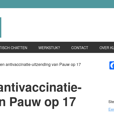
TISCH CHATTEN
WERKSTUK?
CONTACT
OVER K
P
gen antivaccinatie-uitzending van Pauw op 17
S
antivaccinatie-
an Pauw op 17
Ste
Ee