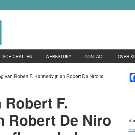
TISCH CHATTEN
WERKSTUK?
CONTACT
OVER K
P
g van Robert F. Kennedy jr. en Robert De Niro is
S
 Robert F.
n Robert De Niro
Ste
Ee