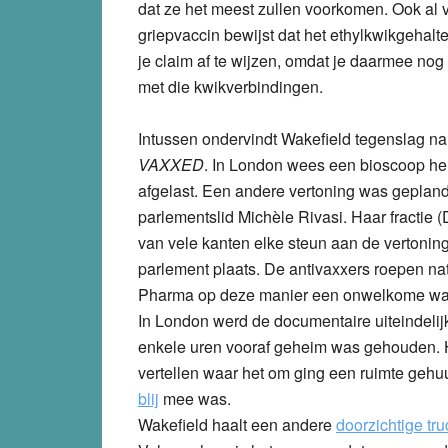
dat ze het meest zullen voorkomen. Ook al v
griepvaccin bewijst dat het ethylkwikgehalte
je claim af te wijzen, omdat je daarmee nog 
met die kwikverbindingen.
Intussen ondervindt Wakefield tegenslag na 
VAXXED
. In London wees een bioscoop he
afgelast. Een andere vertoning was geplan
parlementslid Michèle Rivasi. Haar fractie 
van vele kanten elke steun aan de vertoning 
parlement plaats. De antivaxxers roepen natu
Pharma op deze manier een onwelkome waa
In London werd de documentaire uiteindelij
enkele uren vooraf geheim was gehouden.
vertellen waar het om ging een ruimte gehuu
blij
mee was.
Wakefield haalt een andere
doorzichtige tru