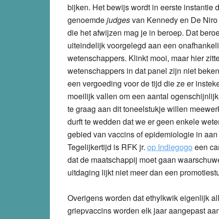
bijken. Het bewijs wordt in eerste instantie 
genoemde
judges
van Kennedy en De Niro 
die het afwijzen mag je in beroep. Dat bero
uiteindelijk voorgelegd aan een onafhankeli
wetenschappers. Klinkt mooi, maar hier zitte
wetenschappers in dat panel zijn niet beke
een vergoeding voor de tijd die ze er insteke
moeilijk vallen om een aantal ogenschijnlij
te graag aan dit toneelstukje willen meewe
durft te wedden dat we er geen enkele wete
gebied van vaccins of epidemiologie in aan z
Tegelijkertijd is RFK jr.
op Indiegogo
een cam
dat de maatschappij moet gaan waarschuwen
uitdaging lijkt niet meer dan een promotiest
Overigens worden dat ethylkwik eigenlijk a
griepvaccins worden elk jaar aangepast aan