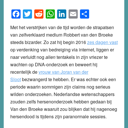
Facebook
Twitter
Reddit
WhatsApp
LinkedIn
Email
Share
Met het verstrijken van de tijd worden de strapatsen
van zelfverklaard medium Robbert van den Broeke
steeds bizarder. Zo zat hij begin 2016
zes dagen vast
op verdenking van bedreiging via internet, liggen er
naar verluidt nog
alien
tentakels in zijn vriezer te
wachten op DNA-onderzoek en beweert hij
recentelijk de
vrouw van Joran van der
Sloot
bezwangerd te hebben.
Er was echter ook een
periode waarin sommigen zijn claims nog serieus
wilden onderzoeken. Nederlandse wetenschappers
zouden zelfs hersenonderzoek hebben gedaan bij
Van den Broeke waaruit zou blijken dat hij nagenoeg
hersendood is tijdens zijn paranormale sessies.