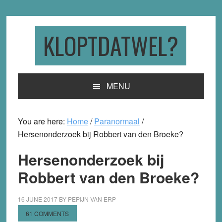
Skip
Skip
Skip
to
to
to
primary
main
primary
KLOPTDATWEL?
navigation
content
sidebar
MENU
You are here:
Home
/
Paranormaal
/
Hersenonderzoek bij Robbert van den Broeke?
Hersenonderzoek bij
Robbert van den Broeke?
16 JUNE 2017
BY
PEPIJN VAN ERP
61 COMMENTS