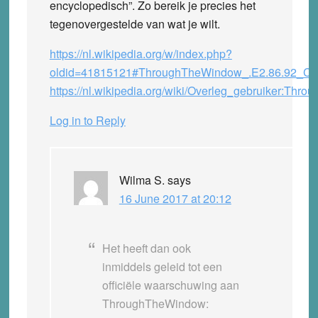
encyclopedisch”. Zo bereik je precies het
tegenovergestelde van wat je wilt.
https://nl.wikipedia.org/w/index.php?
oldid=41815121#ThroughTheWindow_.E2.86.92_Con
https://nl.wikipedia.org/wiki/Overleg_gebruiker:Th
Log in to Reply
Wilma S.
says
16 June 2017 at 20:12
Het heeft dan ook
inmiddels geleid tot een
officiële waarschuwing aan
ThroughTheWindow: