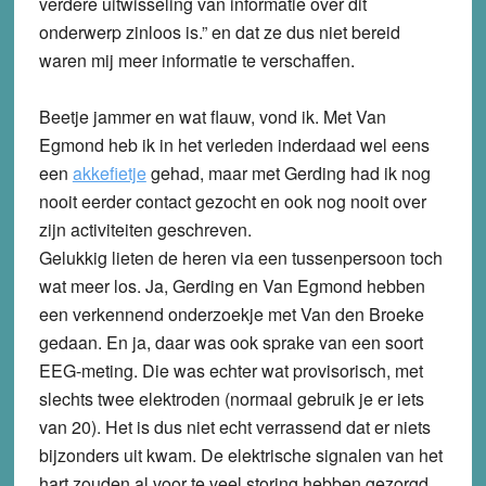
verdere uitwisseling van informatie over dit
onderwerp zinloos is.” en dat ze dus niet bereid
waren mij meer informatie te verschaffen.
Beetje jammer en wat flauw, vond ik. Met Van
Egmond heb ik in het verleden inderdaad wel eens
een
akkefietje
gehad, maar met Gerding had ik nog
nooit eerder contact gezocht en ook nog nooit over
zijn activiteiten geschreven.
Gelukkig lieten de heren via een tussenpersoon toch
wat meer los. Ja, Gerding en Van Egmond hebben
een verkennend onderzoekje met Van den Broeke
gedaan. En ja, daar was ook sprake van een soort
EEG-meting. Die was echter wat provisorisch, met
slechts twee elektroden (normaal gebruik je er iets
van 20). Het is dus niet echt verrassend dat er niets
bijzonders uit kwam. De elektrische signalen van het
hart zouden al voor te veel storing hebben gezorgd