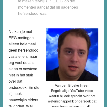
te maken terwijl zijn E.E.G. op die
momenten aangaf dat hij nagenoeg
hersendood was.
Nu kun je met
EEG-metingen
alleen helemaal
geen hersendood
vaststellen, maar
erg veel details
staan er sowieso
niet in het stuk
over dat
Van den Broeke in een
onderzoek. En die
Engelstalige YouTube-video
zijn ook
waarin hij ook spreekt over het
nauwelijks elders
wetenschappelijk onderzoek dat
te vinden. Wel
naar hem gedaan zou zijn.