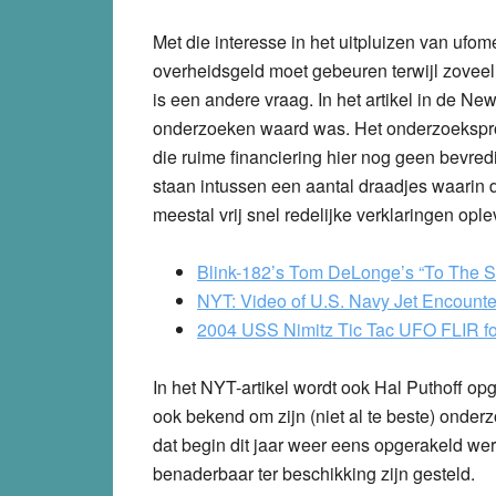
Met die interesse in het uitpluizen van ufome
overheidsgeld moet gebeuren terwijl zoveel
is een andere vraag. In het artikel in de 
onderzoeken waard was. Het onderzoekspro
die ruime financiering hier nog geen bev
staan intussen een aantal draadjes waarin d
meestal vrij snel redelijke verklaringen ople
Blink-182’s Tom DeLonge’s “To The S
NYT: Video of U.S. Navy Jet Encount
2004 USS Nimitz Tic Tac UFO FLIR f
In het NYT-artikel wordt ook Hal Puthoff opg
ook bekend om zijn (niet al te beste) onder
dat begin dit jaar weer eens opgerakeld we
benaderbaar ter beschikking zijn gesteld.