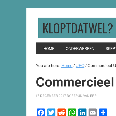
Skip
Skip
Skip
to
to
to
primary
main
primary
KLOPTDATWEL?
navigation
content
sidebar
HOME
ONDERWERPEN
SKEP
You are here:
Home
/
UFO
/
Commercieel U
Commercieel
17 DECEMBER 2017
BY
PEPIJN VAN ERP
Facebook
Twitter
Reddit
WhatsApp
LinkedI
Emai
S