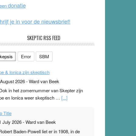
o
e
donatie
 een
k
hrijf je in voor de nieuwsbrief!
SKEPTIC RSS FEED
kepsis
Error
SBM
pe & Ionica zijn skeptisch
 August 2026
-
Ward van Beek
 Ook in het zomernummer van Skepter zijn
pe en Ionica weer skeptisch …
[...]
o Title
1 July 2026
-
Ward van Beek
 Robert Baden-Powell liet er in 1908, in de