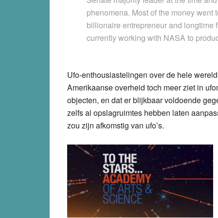
phenomena. Most of the money went t
billionaire entrepreneur and longtime 
currently working with NASA to produc
Ufo-enthousiastelingen over de hele wereld 
Amerikaanse overheid toch meer ziet in 
objecten, en dat er blijkbaar voldoende ge
zelfs al opslagruimtes hebben laten aanpass
zou zijn afkomstig van ufo’s.