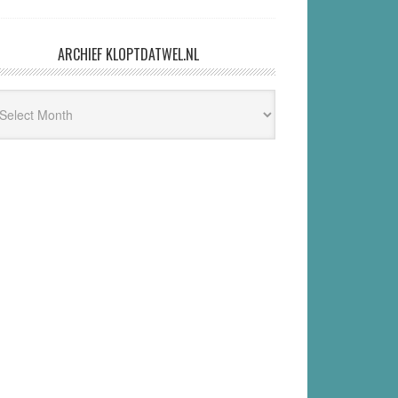
ARCHIEF KLOPTDATWEL.NL
hief
ptdatwel.nl