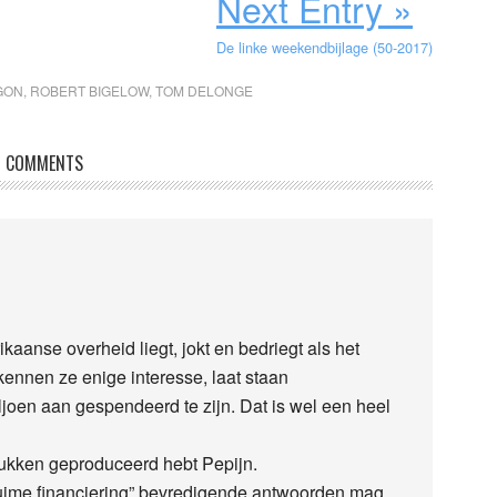
Next Entry »
De linke weekendbijlage (50-2017)
GON
,
ROBERT BIGELOW
,
TOM DELONGE
COMMENTS
ikaanse overheid liegt, jokt en bedriegt als het
kennen ze enige interesse, laat staan
ljoen aan gespendeerd te zijn. Dat is wel een heel
stukken geproduceerd hebt Pepijn.
 ruime financiering” bevredigende antwoorden mag