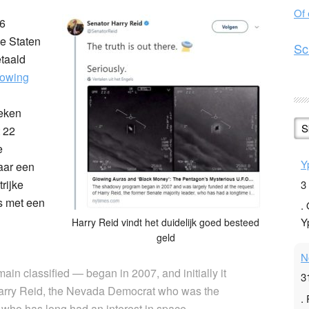
Of
16
e Staten
Sc
etaald
owing
oeken
S
 22
e
Y
aar een
rijke
3
s met een
.
Y
Harry Reid vindt het duidelijk goed besteed
geld
N
in classified — began in 2007, and initially it
3
 Harry Reid, the Nevada Democrat who was the
.
 who has long had an interest in space