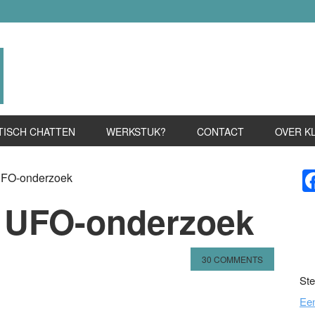
TISCH CHATTEN
WERKSTUK?
CONTACT
OVER K
P
FO-onderzoek
S
 UFO-onderzoek
30 COMMENTS
Ste
n
l
hare
Ee