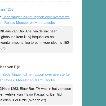
ans1263
n
Bedenkingen bij het rapport over oversterfte
an Ronald Meester en Marc Jacobs
@Klaas van Dijk Aha, via de link naar
Lighthouse kom ik bij frequenties en
kwantummechanica terecht, voor slechts 150
euro.
laas van Dijk
n
Bedenkingen bij het rapport over oversterfte
an Ronald Meester en Marc Jacobs
@Hans1263, BlackBox TV was in het verleden
een vehikel van Flavio Pasquino. Een tijd
geleden is er ruzie (over geld?)