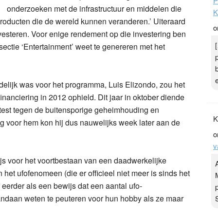
P
onderzoeken met de infrastructuur en middelen die
K
roducten die de wereld kunnen veranderen.’ Uiteraard
o
vesteren. Voor enige rendement op die investering ben
 sectie ‘Entertainment’ weet te genereren met het
elijk was voor het programma, Luis Elizondo, zou het
nanciering in 2012 ophield. Dit jaar in oktober diende
protest tegen de buitensporige geheimhouding en
K
ig voor hem kon hij dus nauwelijks week later aan de
o
v
ijs voor het voortbestaan van een daadwerkelijke
het ufofenomeen (die er officieel niet meer is sinds het
eerder als een bewijs dat een aantal ufo-
vandaan weten te peuteren voor hun hobby als ze maar