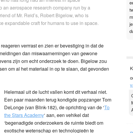
e
o an aerospace research company run by a
t
friend of Mr. Reid’s, Robert Bigelow, who is
m
e expandable craft for humans to use in space.
j
d
reageren verrrast en zien er bevestiging in dat de
P
ufomeldingen dan miswaarnemingen van gewone
3
gevens zijn om echt onderzoek te doen. Bigelow zou
.
K
en om al het materiaal in op te slaan, dat gevonden
t
o
v
v
D
Helemaal uit de lucht vallen komt dit verhaal niet.
g
Een paar maanden terug kondigde popzanger Tom
z
t
DeLonge (van Blink-182), de oprichting van de ‘
To
the Stars Academy
‘ aan, een vehikel dat
‘begenadigde onderzoekers de ruimte biedt om
exotische wetenschap en technologieën te