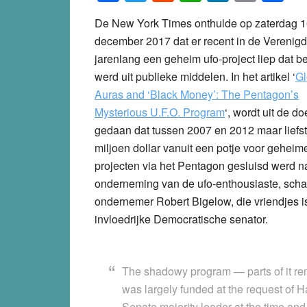
De New York Times onthulde op zaterdag 
december 2017 dat er recent in de Verenigd
jarenlang een geheim ufo-project liep dat b
werd uit publieke middelen. In het artikel ‘
Gl
Auras and ‘Black Money’: The Pentagon’s
Mysterious U.F.O. Program
‘, wordt uit de d
gedaan dat tussen 2007 en 2012 maar liefst
miljoen dollar vanuit een potje voor geheim
projecten via het Pentagon gesluisd werd n
onderneming van de ufo-enthousiaste, schat
ondernemer Robert Bigelow, die vriendjes i
invloedrijke Democratische senator.
The shadowy program — parts of it rema
was largely funded at the request of
Senate majority leader at the time and