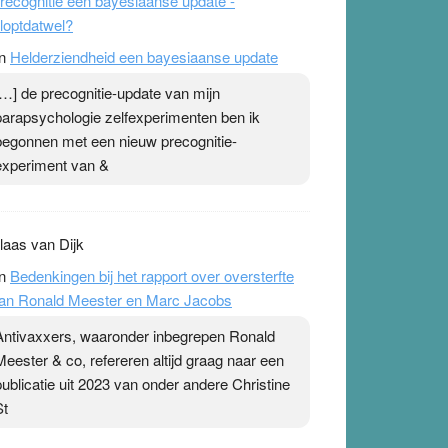
recognitie een bayesiaanse update -
loptdatwel?
n
Helderziendheid een bayesiaanse update
[…] de precognitie-update van mijn
parapsychologie zelfexperimenten ben ik
begonnen met een nieuw precognitie-
experiment van &
laas van Dijk
n
Bedenkingen bij het rapport over oversterfte
an Ronald Meester en Marc Jacobs
Antivaxxers, waaronder inbegrepen Ronald
Meester & co, refereren altijd graag naar een
publicatie uit 2023 van onder andere Christine
St