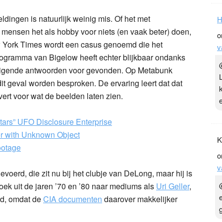
ldingen is natuurlijk weinig mis. Of het met
H
 mensen het als hobby voor niets (en vaak beter) doen,
o
New York Times wordt een casus genoemd die het
v
gramma van Bigelow heeft echter blijkbaar ondanks
redigende antwoorden voor gevonden. Op Metabunk
it geval worden besproken. De ervaring leert dat dat
vert voor wat de beelden laten zien.
tars” UFO Disclosure Enterprise
er with Unknown Object
K
ootage
o
v
evoerd, die zit nu bij het clubje van DeLong, maar hij is
zoek uit de jaren ’70 en ’80 naar mediums als
Uri Geller
,
rd, omdat de
CIA documenten
daarover makkelijker