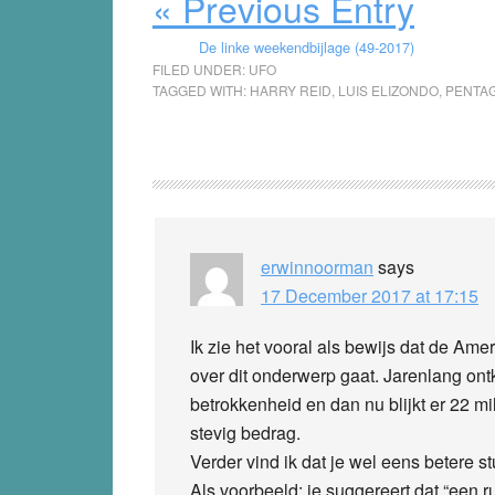
« Previous Entry
De linke weekendbijlage (49-2017)
FILED UNDER:
UFO
TAGGED WITH:
HARRY REID
,
LUIS ELIZONDO
,
PENTA
Reader
Interactions
erwinnoorman
says
17 December 2017 at 17:15
Ik zie het vooral als bewijs dat de Amer
over dit onderwerp gaat. Jarenlang ont
betrokkenheid en dan nu blijkt er 22 mi
stevig bedrag.
Verder vind ik dat je wel eens betere 
Als voorbeeld: je suggereert dat “een