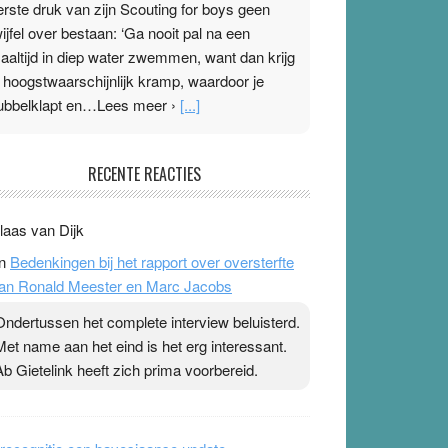
erste druk van zijn Scouting for boys geen
wijfel over bestaan: ‘Ga nooit pal na een
aaltijd in diep water zwemmen, want dan krijg
e hoogstwaarschijnlijk kramp, waardoor je
ubbelklapt en…Lees meer ›
[...]
leisterplakkers in de topspsort
RECENTE REACTIES
1 July 2026
-
Ward van Beek
 Na mondtape is nu de neuspleister in trek bij
laas van Dijk
opsporters. Ze hopen ermee hun hartslag te
n
Bedenkingen bij het rapport over oversterfte
erlagen terwijl ze meer zuurstof opnemen.
an Ronald Meester en Marc Jacobs
aarop heeft zo’n pleister geen effect. Maar het
evoel ‘makkelijker te ademen’ kan goud waard
Ondertussen het complete interview beluisterd.
ijn. Door…Lees meer Pleisterplakkers in de
Met name aan het eind is het erg interessant.
opspsort ›
[...]
Ab Gietelink heeft zich prima voorbereid.