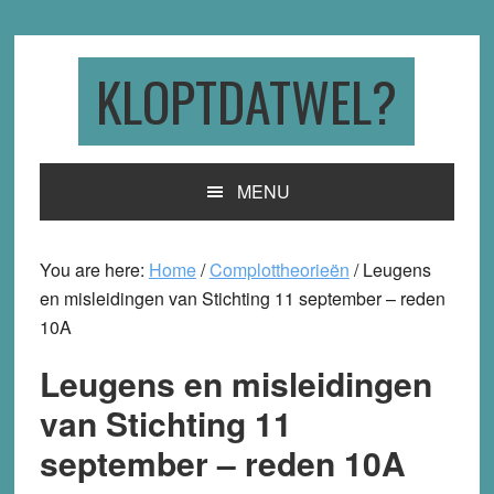
Skip
Skip
Skip
to
to
to
primary
main
primary
KLOPTDATWEL?
navigation
content
sidebar
MENU
You are here:
Home
/
Complottheorieën
/
Leugens
en misleidingen van Stichting 11 september – reden
10A
Leugens en misleidingen
van Stichting 11
september – reden 10A