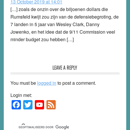
13 October 2019 at 14:01
[…] zoals de onzin over de biljoenen dollars die
Rumsfeld kwijt zou zijn van de defensiebegroting, de
7 landen in 5 jaar van Wesley Clark, Danny
Jowenko, en het idee dat de 9/11 Commission veel
minder budget zou hebben […]
LEAVE A REPLY
You must be
logged in
to post a comment.
Login met:
F
T
Y
F
Primary
Sidebar
a
wi
o
e
c
tt
u
e