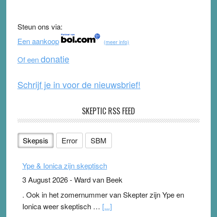
e
er
T
d
b
u
Steun ons via:
o
b
Een aankoop
(meer info)
o
e
donatie
Of een
k
Schrijf je in voor de nieuwsbrief!
SKEPTIC RSS FEED
Skepsis
Error
SBM
Ype & Ionica zijn skeptisch
3 August 2026
-
Ward van Beek
. Ook in het zomernummer van Skepter zijn Ype en
Ionica weer skeptisch …
[...]