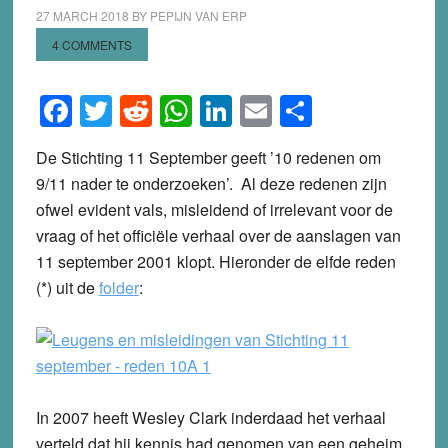
27 MARCH 2018
BY
PEPIJN VAN ERP
4 COMMENTS
Facebook
Twitter
Reddit
WhatsApp
LinkedIn
Email
Share
De Stichting 11 September geeft ’10 redenen om
9/11 nader te onderzoeken’. Al deze redenen zijn
ofwel evident vals, misleidend of irrelevant voor de
vraag of het officiële verhaal over de aanslagen van
11 september 2001 klopt. Hieronder de elfde reden
(*) uit de
folder
:
In 2007 heeft Wesley Clark inderdaad het verhaal
verteld dat hij kennis had genomen van een geheim