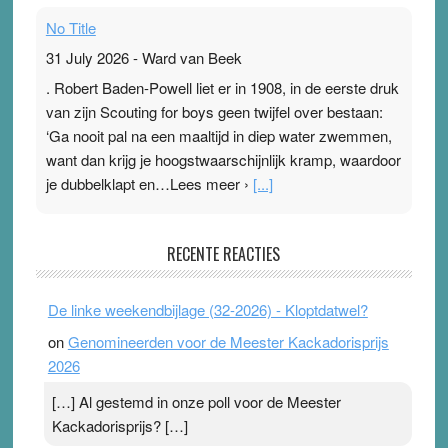
No Title
31 July 2026
-
Ward van Beek
. Robert Baden-Powell liet er in 1908, in de eerste druk
van zijn Scouting for boys geen twijfel over bestaan:
‘Ga nooit pal na een maaltijd in diep water zwemmen,
want dan krijg je hoogstwaarschijnlijk kramp, waardoor
je dubbelklapt en…Lees meer ›
[...]
Pleisterplakkers in de topspsort
RECENTE REACTIES
31 July 2026
-
Ward van Beek
. Na mondtape is nu de neuspleister in trek bij
De linke weekendbijlage (32-2026) - Kloptdatwel?
topsporters. Ze hopen ermee hun hartslag te verlagen
on
Genomineerden voor de Meester Kackadorisprijs
terwijl ze meer zuurstof opnemen. Daarop heeft zo’n
2026
pleister geen effect. Maar het gevoel ‘makkelijker te
ademen’ kan goud waard zijn. Door…Lees meer
[…] Al gestemd in onze poll voor de Meester
Pleisterplakkers in de topspsort ›
[...]
Kackadorisprijs? […]