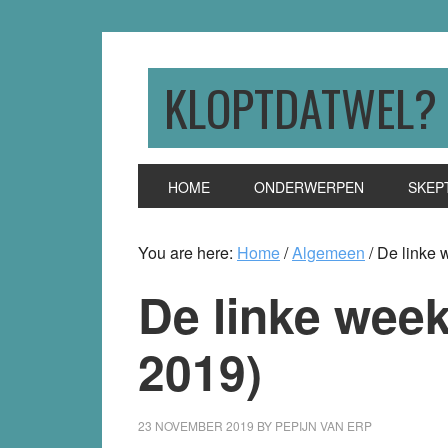
Skip
Skip
Skip
to
to
to
primary
main
primary
KLOPTDATWEL?
navigation
content
sidebar
HOME
ONDERWERPEN
SKEP
You are here:
Home
/
Algemeen
/
De linke 
De linke week
2019)
23 NOVEMBER 2019
BY
PEPIJN VAN ERP