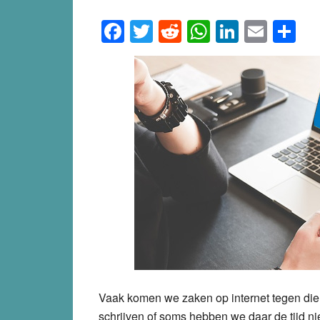
Facebook
Twitter
Reddit
WhatsApp
LinkedI
Emai
S
Vaak komen we zaken op internet tegen die 
schrijven of soms hebben we daar de tijd ni