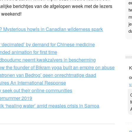
e
lijke berichtjes van de afgelopen week met de lezers
t
t weekend!
m
j
 Mysterious howls in Canadian wilderness spark
d
 ‘decimated’ by demand for Chinese medicine
P
ded animation for first time
3
dboudumc neemt kwakzalvers in bescherming
.
how the founder of Bikram yoga built an empire on abuse
K
t
atronen van Bedrog’ geen onrechtmatige daad
o
v
ires An International Response
v
D
y seek out their online communities
g
nternummer 2019
z
uik ‘healing water’ amid measles crisis in Samoa
t