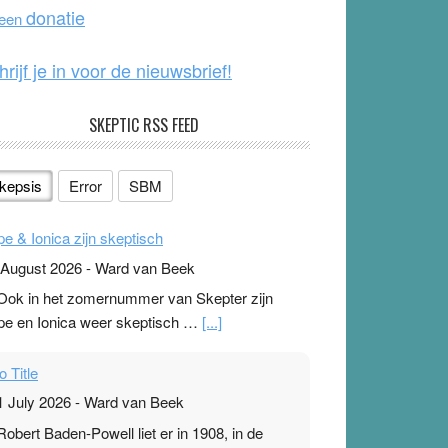
o
e
donatie
 een
k
hrijf je in voor de nieuwsbrief!
SKEPTIC RSS FEED
kepsis
Error
SBM
pe & Ionica zijn skeptisch
 August 2026
-
Ward van Beek
 Ook in het zomernummer van Skepter zijn
pe en Ionica weer skeptisch …
[...]
o Title
1 July 2026
-
Ward van Beek
 Robert Baden-Powell liet er in 1908, in de