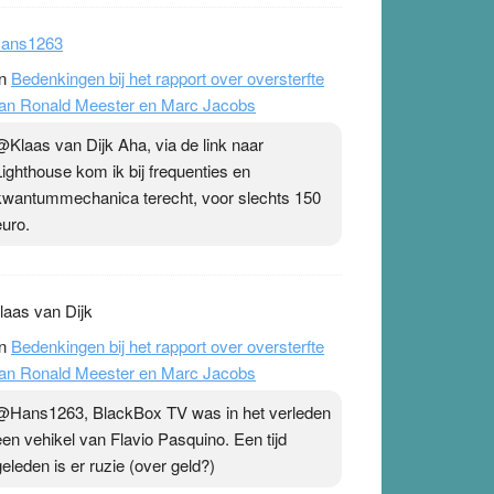
ans1263
n
Bedenkingen bij het rapport over oversterfte
an Ronald Meester en Marc Jacobs
@Klaas van Dijk Aha, via de link naar
Lighthouse kom ik bij frequenties en
kwantummechanica terecht, voor slechts 150
euro.
laas van Dijk
n
Bedenkingen bij het rapport over oversterfte
an Ronald Meester en Marc Jacobs
@Hans1263, BlackBox TV was in het verleden
een vehikel van Flavio Pasquino. Een tijd
geleden is er ruzie (over geld?)