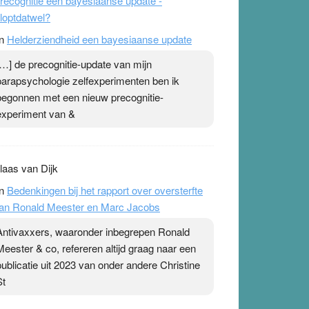
recognitie een bayesiaanse update -
loptdatwel?
n
Helderziendheid een bayesiaanse update
[…] de precognitie-update van mijn
parapsychologie zelfexperimenten ben ik
begonnen met een nieuw precognitie-
experiment van &
laas van Dijk
n
Bedenkingen bij het rapport over oversterfte
an Ronald Meester en Marc Jacobs
Antivaxxers, waaronder inbegrepen Ronald
Meester & co, refereren altijd graag naar een
publicatie uit 2023 van onder andere Christine
St