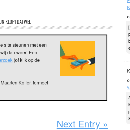
P
K
o
UN KLOPTDATWEL
ze site steunen met een
 wij dan weer! Een
verzoek
(of klik op de
K
o
Maarten Koller, formeel
v
Next Entry »