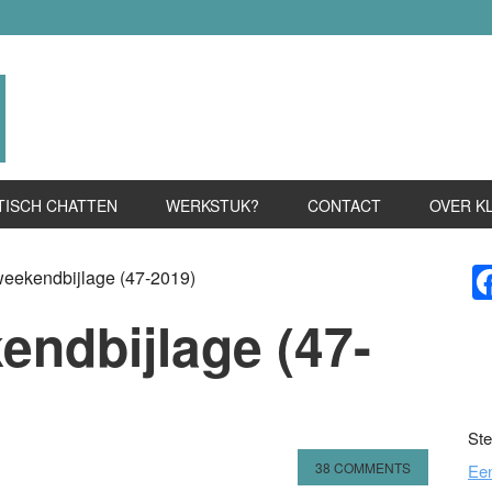
TISCH CHATTEN
WERKSTUK?
CONTACT
OVER K
P
weekendbijlage (47-2019)
S
endbijlage (47-
Ste
38 COMMENTS
Ee