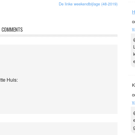
De linke weekendbijlage (48-2019)
H
o
v
COMMENTS
tte Huis:
K
o
v