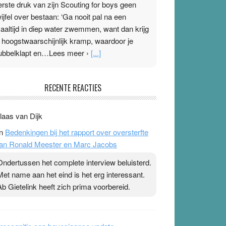
erste druk van zijn Scouting for boys geen
wijfel over bestaan: ‘Ga nooit pal na een
aaltijd in diep water zwemmen, want dan krijg
e hoogstwaarschijnlijk kramp, waardoor je
ubbelklapt en…Lees meer ›
[...]
leisterplakkers in de topspsort
RECENTE REACTIES
1 July 2026
-
Ward van Beek
 Na mondtape is nu de neuspleister in trek bij
laas van Dijk
opsporters. Ze hopen ermee hun hartslag te
n
Bedenkingen bij het rapport over oversterfte
erlagen terwijl ze meer zuurstof opnemen.
an Ronald Meester en Marc Jacobs
aarop heeft zo’n pleister geen effect. Maar het
evoel ‘makkelijker te ademen’ kan goud waard
Ondertussen het complete interview beluisterd.
ijn. Door…Lees meer Pleisterplakkers in de
Met name aan het eind is het erg interessant.
opspsort ›
[...]
Ab Gietelink heeft zich prima voorbereid.