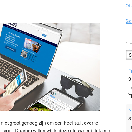
Of
n
l
hare
Sc
S
Y
3
.
Y
N
3
niet groot genoeg zijn om een heel stuk over te
.
et voor. Daarom willen wij in deze nieuwe rubriek een