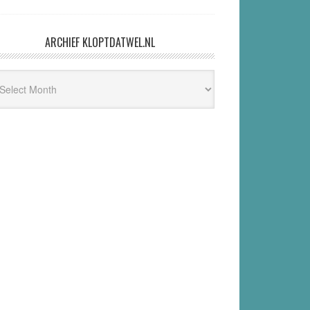
ARCHIEF KLOPTDATWEL.NL
hief
ptdatwel.nl