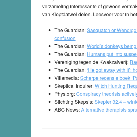
verzameling interessante of gewoon vermake
van Kloptdatwel delen. Leesvoer voor in he
The Guardian:
Sasquatch or Wendigo?
confusion
The Guardian:
World’s donkeys being
The Guardian:
Humans put into suspen
Vereniging tegen de Kwakzalverij:
Ra
The Guardian
:
‘He got away with it’: 
Villamedia:
Scherpe recensie boek ‘P
Skeptical Inquirer:
Witch Hunting Requ
Phys.org:
Conspiracy theorists activel
Stichting Skepsis:
Skepter 32.4 – wi
ABC News:
Alternative therapists spr