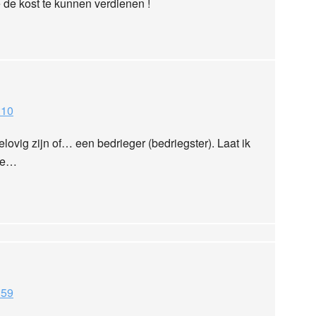
e kost te kunnen verdienen !
:10
ovig zijn of… een bedrieger (bedriegster). Laat ik
ste…
:59