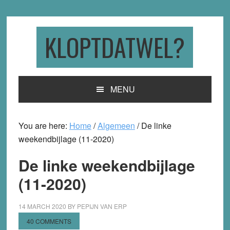
Skip
Skip
Skip
to
to
to
primary
main
primary
KLOPTDATWEL?
navigation
content
sidebar
MENU
You are here:
Home
/
Algemeen
/
De linke
weekendbijlage (11-2020)
De linke weekendbijlage
(11-2020)
14 MARCH 2020
BY
PEPIJN VAN ERP
40 COMMENTS