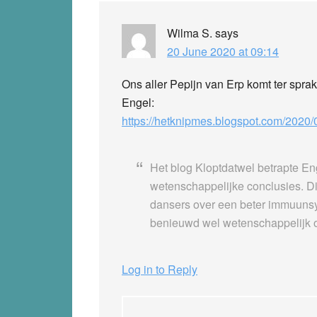
Wilma S.
says
20 June 2020 at 09:14
Ons aller Pepijn van Erp komt ter sprak
Engel:
https://hetknipmes.blogspot.com/2020/
Het blog Kloptdatwel betrapte En
wetenschappelijke conclusies. D
dansers over een beter immuuns
benieuwd wel wetenschappelijk o
Log in to Reply