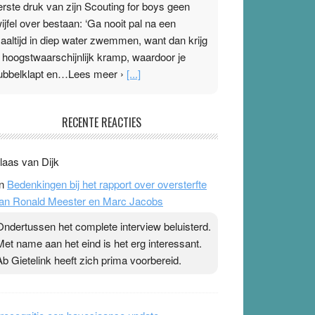
erste druk van zijn Scouting for boys geen
wijfel over bestaan: ‘Ga nooit pal na een
aaltijd in diep water zwemmen, want dan krijg
e hoogstwaarschijnlijk kramp, waardoor je
ubbelklapt en…Lees meer ›
[...]
leisterplakkers in de topspsort
RECENTE REACTIES
1 July 2026
-
Ward van Beek
 Na mondtape is nu de neuspleister in trek bij
laas van Dijk
opsporters. Ze hopen ermee hun hartslag te
n
Bedenkingen bij het rapport over oversterfte
erlagen terwijl ze meer zuurstof opnemen.
an Ronald Meester en Marc Jacobs
aarop heeft zo’n pleister geen effect. Maar het
evoel ‘makkelijker te ademen’ kan goud waard
Ondertussen het complete interview beluisterd.
ijn. Door…Lees meer Pleisterplakkers in de
Met name aan het eind is het erg interessant.
opspsort ›
[...]
Ab Gietelink heeft zich prima voorbereid.