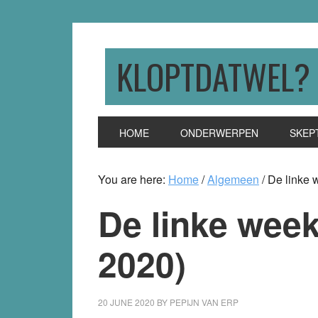
Skip
Skip
Skip
to
to
to
primary
main
primary
KLOPTDATWEL?
navigation
content
sidebar
HOME
ONDERWERPEN
SKEP
You are here:
Home
/
Algemeen
/
De linke 
De linke week
2020)
20 JUNE 2020
BY
PEPIJN VAN ERP