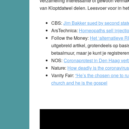
verzameling interessante of gewoon vermake
van Kloptdatwel delen. Leesvoer voor in he
CBS:
Jim Bakker sued by second state 
ArsTechnica:
Homeopaths sell injectio
Follow the Money:
Het ‘alternatieve R
uitgebreid artikel, grotendeels op bas
betaalmuur, maar je kunt je registrer
NOS:
Coronaprotest in Den Haag verb
Nature:
How deadly is the coronavirus
Vanity Fair:
“He’s the chosen one to run
church and he is the gospel