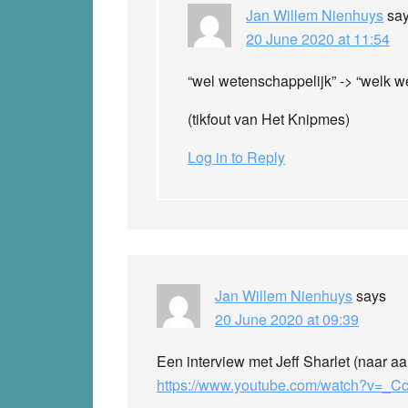
Jan Willem Nienhuys
sa
20 June 2020 at 11:54
“wel wetenschappelijk” -> “welk w
(tikfout van Het Knipmes)
Log in to Reply
Jan Willem Nienhuys
says
20 June 2020 at 09:39
Een interview met Jeff Sharlet (naar aan
https://www.youtube.com/watch?v=_