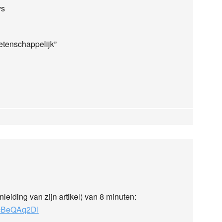
ys
etenschappelijk”
leiding van zijn artikel) van 8 minuten:
CcBeQAq2DI