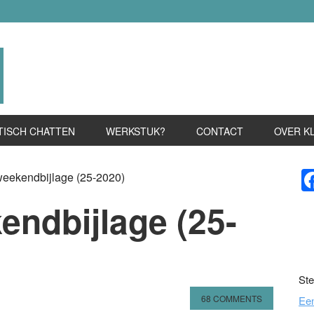
TISCH CHATTEN
WERKSTUK?
CONTACT
OVER K
P
weekendbijlage (25-2020)
S
endbijlage (25-
Ste
68 COMMENTS
Ee