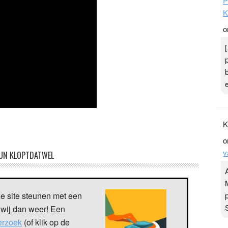
P
K
o
K
o
v
UN KLOPTDATWEL
ze site steunen met een
 wij dan weer! Een
verzoek
(of klik op de