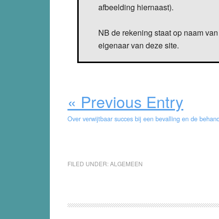
afbeelding hiernaast).
NB de rekening staat op naam van 
eigenaar van deze site.
« Previous Entry
Over verwijtbaar succes bij een bevalling en de beha
FILED UNDER:
ALGEMEEN
Reader
Interactions