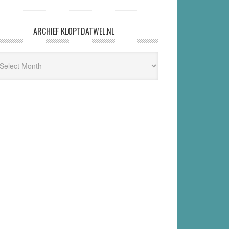
ARCHIEF KLOPTDATWEL.NL
hief
ptdatwel.nl