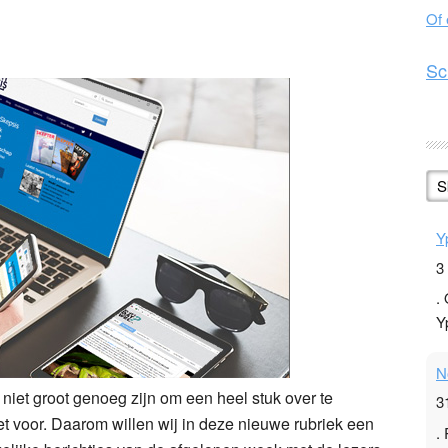
Of
n
l
hare
Sc
S
Y
3
.
Y
N
niet groot genoeg zijn om een heel stuk over te
3
et voor. Daarom willen wij in deze nieuwe rubriek een
.