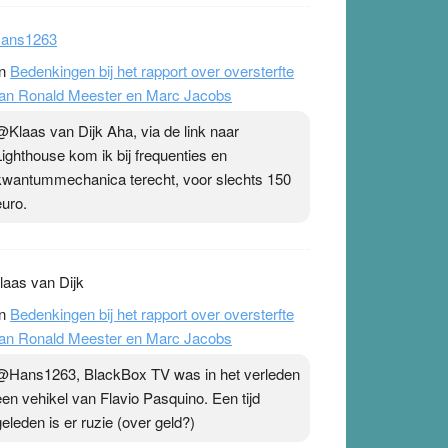
ans1263
n
Bedenkingen bij het rapport over oversterfte
an Ronald Meester en Marc Jacobs
@Klaas van Dijk Aha, via de link naar
Lighthouse kom ik bij frequenties en
kwantummechanica terecht, voor slechts 150
euro.
laas van Dijk
n
Bedenkingen bij het rapport over oversterfte
an Ronald Meester en Marc Jacobs
@Hans1263, BlackBox TV was in het verleden
een vehikel van Flavio Pasquino. Een tijd
geleden is er ruzie (over geld?)