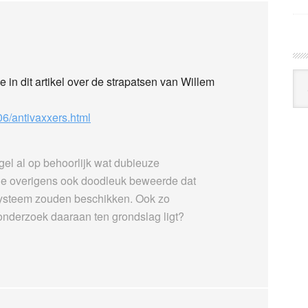
Arc
e in dit artikel over de strapatsen van Willem
Klo
06/antivaxxers.html
gel al op behoorlijk wat dubieuze
ie overigens ook doodleuk beweerde dat
ysteem zouden beschikken. Ook zo
nderzoek daaraan ten grondslag ligt?