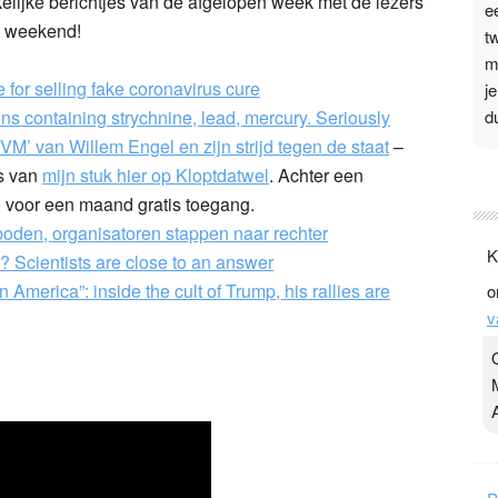
lijke berichtjes van de afgelopen week met de lezers
e
t weekend!
t
m
for selling fake coronavirus cure
j
d
ns containing strychnine, lead, mercury. Seriously
IVM’ van Willem Engel en zijn strijd tegen de staat
–
P
is van
mijn stuk hier op Kloptdatwel
. Achter een
en voor een maand gratis toegang.
3
oden, organisatoren stappen naar rechter
.
K
? Scientists are close to an answer
t
 America”: inside the cult of Trump, his rallies are
o
v
v
D
g
z
t