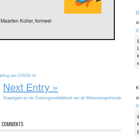
H
Maarten Koller, formeel
o
v
ndeling van COVID-19
Next Entry »
K
o
Stapelgate en de Ondoorgrondelijkheid van de Wetenschapsfraude
v
COMMENTS