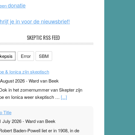
o
e
donatie
 een
k
hrijf je in voor de nieuwsbrief!
SKEPTIC RSS FEED
kepsis
Error
SBM
pe & Ionica zijn skeptisch
 August 2026
-
Ward van Beek
 Ook in het zomernummer van Skepter zijn
pe en Ionica weer skeptisch …
[...]
o Title
1 July 2026
-
Ward van Beek
 Robert Baden-Powell liet er in 1908, in de