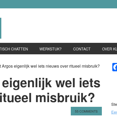
TISCH CHATTEN
WERKSTUK?
CONTACT
OVER K
P
 Argos eigenlijk wel iets nieuws over ritueel misbruik?
S
eigenlijk wel iets
itueel misbruik?
Ste
55 COMMENTS
Ee