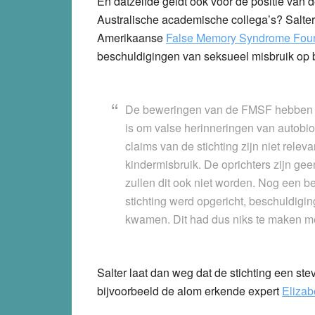
En datzelfde geldt ook voor de positie van de 
Australische academische collega’s? Salter 
Amerikaanse
False Memory Syndrome Fou
beschuldigingen van seksueel misbruik op 
De beweringen van de FMSF hebben spe
is om valse herinneringen van autobi
claims van de stichting zijn niet rele
kindermisbruik. De oprichters zijn ge
zullen dit ook niet worden. Nog een bel
stichting werd opgericht, beschuldigin
kwamen. Dit had dus niks te maken m
Salter laat dan weg dat de stichting een st
bijvoorbeeld de alom erkende expert
Elizab