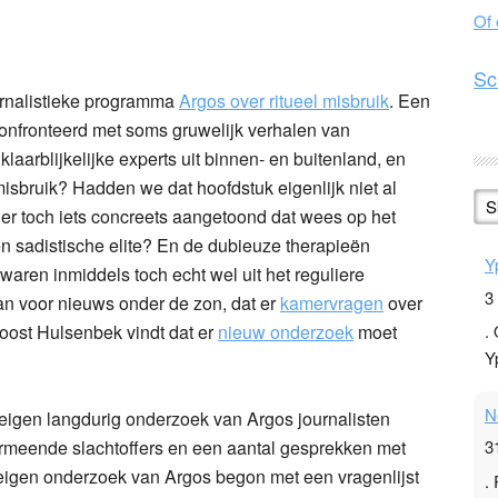
Of
n
l
hare
Sc
urnalistieke programma
Argos over ritueel misbruik
. Een
confronteerd met soms gruwelijk verhalen van
aarblijkelijke experts uit binnen- en buitenland, en
 misbruik? Hadden we dat hoofdstuk eigenlijk niet al
S
 er toch iets concreets aangetoond dat wees op het
n sadistische elite? En de dubieuze therapieën
Y
ren inmiddels toch echt wel uit het reguliere
3
an voor nieuws onder de zon, dat er
kamervragen
over
Joost Hulsenbek vindt dat er
nieuw onderzoek
moet
.
Y
N
 eigen langdurig onderzoek van Argos journalisten
rmeende slachtoffers en een aantal gesprekken met
3
 eigen onderzoek van Argos begon met een vragenlijst
.