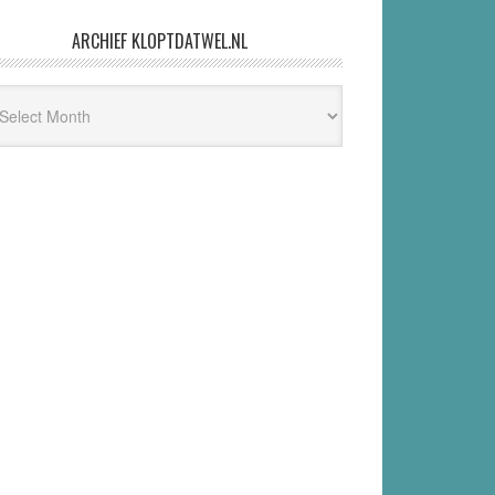
ARCHIEF KLOPTDATWEL.NL
hief
ptdatwel.nl