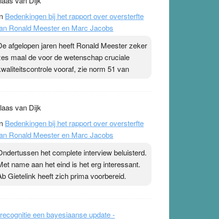
laas van Dijk
n
Bedenkingen bij het rapport over oversterfte
an Ronald Meester en Marc Jacobs
De afgelopen jaren heeft Ronald Meester zeker
zes maal de voor de wetenschap cruciale
kwaliteitscontrole vooraf, zie norm 51 van
laas van Dijk
n
Bedenkingen bij het rapport over oversterfte
an Ronald Meester en Marc Jacobs
Ondertussen het complete interview beluisterd.
Met name aan het eind is het erg interessant.
Ab Gietelink heeft zich prima voorbereid.
recognitie een bayesiaanse update -