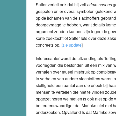
Salter vertelt ook dat hij zelf
crime-scenes
ge
gespoten en er overal symbolen getekend 
op de lichamen van de slachtoffers gebrand.”
doorgevraagd te hebben, want details komen
argument zouden kunnen zijn tegen de geves
korte zoektocht of Salter iets over deze zak
concreets op. [
zie update
]
Interessanter wordt de uitzending als Terlin
voorlegden die bestonden uit een mix van 
verhalen over ritueel misbruik op complots
in verhalen van andere slachtoffers waren 
stelligheid een aantal aan die er ook bij haa
mensen te vertellen die niet te vinden zoude
opgezet horen we niet en is ook niet op de we
betreurenswaardiger dat Marinke niet met ha
onderzoeken. Opvallend is dat Marinke zov