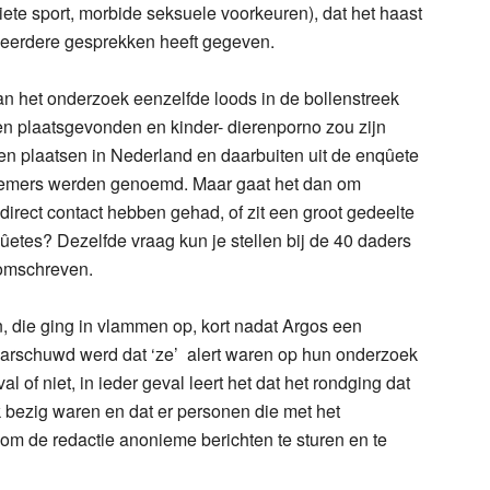
ete sport, morbide seksuele voorkeuren), dat het haast
 in eerdere gesprekken heeft gegeven.
n het onderzoek eenzelfde loods in de bollenstreek
 plaatsgevonden en kinder- dierenporno zou zijn
ien plaatsen in Nederland en daarbuiten uit de enqûete
nemers werden genoemd. Maar gaat het dan om
rect contact hebben gehad, of zit een groot gedeelte
etes? Dezelfde vraag kun je stellen bij de 40 daders
 omschreven.
, die ging in vlammen op, kort nadat Argos een
arschuwd werd dat ‘ze’ alert waren op hun onderzoek
 of niet, in ieder geval leert het dat het rondging dat
k bezig waren en dat er personen die met het
m de redactie anonieme berichten te sturen en te