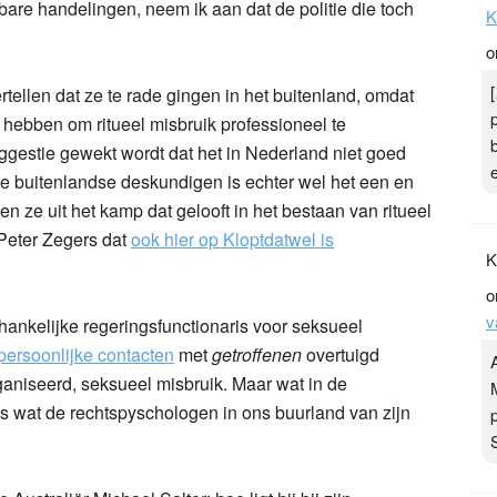
are handelingen, neem ik aan dat de politie die toch
K
o
llen dat ze te rade gingen in het buitenland, omdat
 hebben om ritueel misbruik professioneel te
gestie gewekt wordt dat het in Nederland niet goed
 buitenlandse deskundigen is echter wel het een en
 ze uit het kamp dat gelooft in het bestaan van ritueel
 Peter Zegers dat
ook hier op Kloptdatwel is
K
o
v
ankelijke regeringsfunctionaris voor seksueel
 persoonlijke contacten
met
getroffenen
overtuigd
rganiseerd, seksueel misbruik. Maar wat in de
is wat de rechtspyschologen in ons buurland van zijn