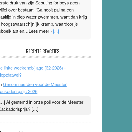
erste druk van zijn Scouting for boys geen
wijfel over bestaan: ‘Ga nooit pal na een
aaltijd in diep water zwemmen, want dan krijg
e hoogstwaarschijnlijk kramp, waardoor je
ubbelklapt en…Lees meer ›
[...]
leisterplakkers in de topspsort
RECENTE REACTIES
1 July 2026
-
Ward van Beek
 Na mondtape is nu de neuspleister in trek bij
e linke weekendbijlage (32-2026) -
opsporters. Ze hopen ermee hun hartslag te
loptdatwel?
erlagen terwijl ze meer zuurstof opnemen.
n
Genomineerden voor de Meester
aarop heeft zo’n pleister geen effect. Maar het
ackadorisprijs 2026
evoel ‘makkelijker te ademen’ kan goud waard
ijn. Door…Lees meer Pleisterplakkers in de
[…] Al gestemd in onze poll voor de Meester
opspsort ›
[...]
Kackadorisprijs? […]