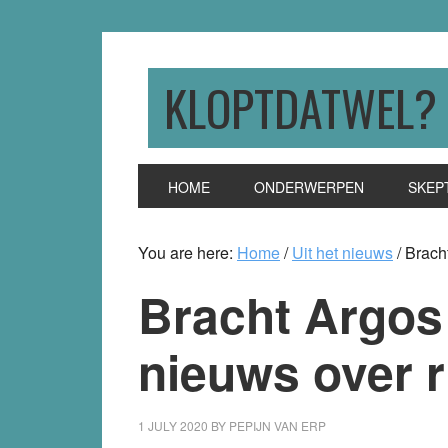
Skip
Skip
Skip
to
to
to
primary
main
primary
KLOPTDATWEL?
navigation
content
sidebar
HOME
ONDERWERPEN
SKEP
You are here:
Home
/
Uit het nieuws
/
Bracht
Bracht Argos 
nieuws over r
1 JULY 2020
BY
PEPIJN VAN ERP