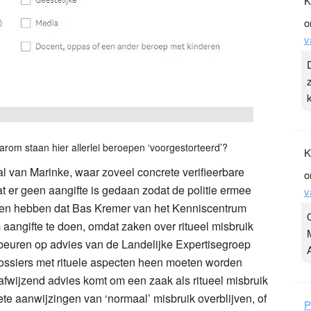
K
o
v
rom staan hier allerlei beroepen ‘voorgestorteerd’?
K
l van Marinke, waar zoveel concrete verifieerbare
o
at er geen aangifte is gedaan zodat de politie ermee
v
aken hebben dat Bas Kremer van het Kenniscentrum
 aangifte te doen, omdat zaken over ritueel misbruik
euren op advies van de Landelijke Expertisegroep
ossiers met rituele aspecten heen moeten worden
 afwijzend advies komt om een zaak als ritueel misbruik
ete aanwijzingen van ‘normaal’ misbruik overblijven, of
P