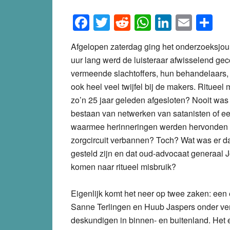
Facebook
Twitter
Reddit
WhatsApp
LinkedI
Emai
S
Afgelopen zaterdag ging het onderzoeksjo
uur lang werd de luisteraar afwisselend ge
vermeende slachtoffers, hun behandelaars, kl
ook heel veel twijfel bij de makers. Ritueel
zo’n 25 jaar geleden afgesloten? Nooit was
bestaan van netwerken van satanisten of ee
waarmee herinneringen werden hervonden wa
zorgcircuit verbannen? Toch? Wat was er d
gesteld zijn en dat oud-advocaat generaal 
komen naar ritueel misbruik?
Eigenlijk komt het neer op twee zaken: een
Sanne Terlingen en Huub Jaspers onder ve
deskundigen in binnen- en buitenland. Het