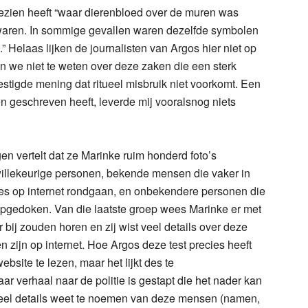
zien heeft “waar dierenbloed over de muren was
waren. In sommige gevallen waren dezelfde symbolen
 Helaas lijken de journalisten van Argos hier niet op
 we niet te weten over deze zaken die een sterk
tigde mening dat ritueel misbruik niet voorkomt. Een
en geschreven heeft, leverde mij vooralsnog niets
gen vertelt dat ze Marinke ruim honderd foto’s
willekeurige personen, bekende mensen die vaker in
ites op internet rondgaan, en onbekendere personen die
opgedoken. Van die laatste groep wees Marinke er met
r bij zouden horen en zij wist veel details over deze
n zijn op internet. Hoe Argos deze test precies heeft
bsite te lezen, maar het lijkt des te
ar verhaal naar de politie is gestapt die het nader kan
eel details weet te noemen van deze mensen (namen,