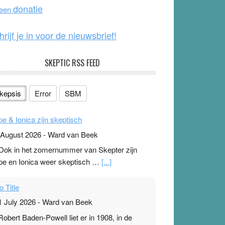
o
e
donatie
 een
k
hrijf je in voor de nieuwsbrief!
SKEPTIC RSS FEED
kepsis
Error
SBM
pe & Ionica zijn skeptisch
 August 2026
-
Ward van Beek
 Ook in het zomernummer van Skepter zijn
pe en Ionica weer skeptisch …
[...]
o Title
1 July 2026
-
Ward van Beek
 Robert Baden-Powell liet er in 1908, in de