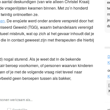
aantal deskundigen (van wie alleen Christel Kraaij
e
de vragenlijsten kwamen binnen. Met zo’n honderd
t
m
twintig ontmoetten ze.
j
len
. De enqûete werd onder andere verspreid door het
d
iseerd Geweld (TGG), waarin behandelaars verenigd
itueel misbruik, wat op zich al het gevaar inhoudt dat je
P
 die in contact geweest zijn met therapeuten die hierbij
3
.
D
t
) nogal sturend. Als je weet dat in de bekende
K
v
itair beroep voorkomen, of personen waarvan kinderen
o
D
agen of je met de volgende vraag niet teveel naar
K
g
orbeeld geen beroepen tussen als bakker,
z
t