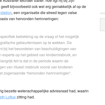
Australiër Michael Salter: hoe ligt hij bij zijn
geeft bijvoorbeeld ook wel erg gemakkelijk af op de
ndation
, een organisatie die streed tegen valse
basis van hervonden herinneringen:
Arc
Klo
cifiek betrekking op de vraag of het mogelijk
ografische gebeurtenissen op te wekken. De
vant bij het beoordelen van beschuldigingen van
en experts op het gebied van kindermisbruik, en
angrijk feit is dat in de periode waarin de
gen van ritueel misbruik vooral van kinderen
et zogenaamde “hervonden herinneringen”.
evig bezette wetenschappelijke adviesraad had, waarin
eth Loftus
zitting had.