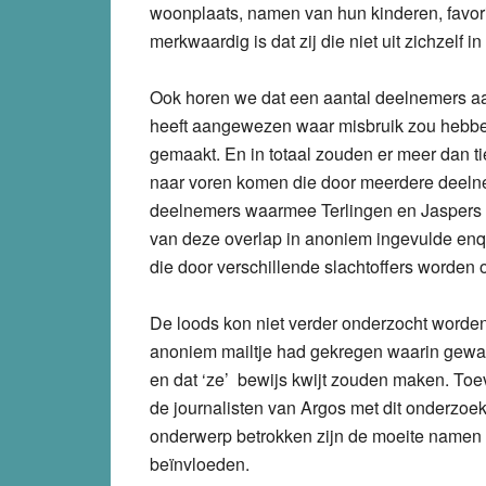
woonplaats, namen van hun kinderen, favori
merkwaardig is dat zij die niet uit zichzelf
Ook horen we dat een aantal deelnemers aa
heeft aangewezen waar misbruik zou hebben
gemaakt. En in totaal zouden er meer dan t
naar voren komen die door meerdere deel
deelnemers waarmee Terlingen en Jaspers di
van deze overlap in anoniem ingevulde enqû
die door verschillende slachtoffers worden
De loods kon niet verder onderzocht worden
anoniem mailtje had gekregen waarin gewa
en dat ‘ze’ bewijs kwijt zouden maken. Toeval
de journalisten van Argos met dit onderzoe
onderwerp betrokken zijn de moeite namen o
beïnvloeden.