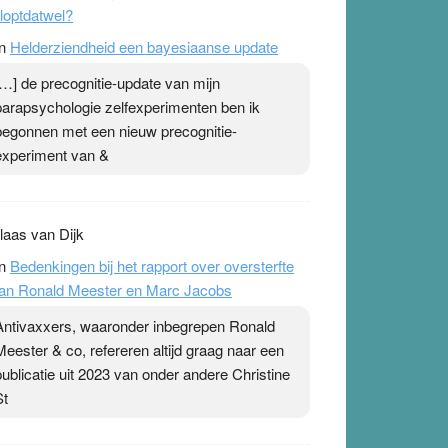
loptdatwel?
n
Helderziendheid een bayesiaanse update
[…] de precognitie-update van mijn
parapsychologie zelfexperimenten ben ik
begonnen met een nieuw precognitie-
experiment van &
laas van Dijk
n
Bedenkingen bij het rapport over oversterfte
an Ronald Meester en Marc Jacobs
Antivaxxers, waaronder inbegrepen Ronald
Meester & co, refereren altijd graag naar een
publicatie uit 2023 van onder andere Christine
St