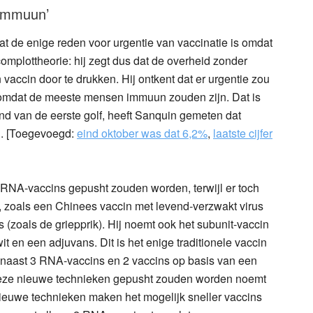
 immuun’
at de enige reden voor urgentie van vaccinatie is omdat
 complottheorie: hij zegt dus dat de overheid zonder
ccin door te drukken. Hij ontkent dat er urgentie zou
n, omdat de meeste mensen immuun zouden zijn. Dat is
ind van de eerste golf, heeft Sanquin gemeten dat
d. [Toegevoegd:
eind oktober was dat 6,2%
,
laatste cijfer
 RNA-vaccins gepusht zouden worden, terwijl er toch
n, zoals een Chinees vaccin met levend-verzwakt virus
(zoals de griepprik). Hij noemt ook het subunit-vaccin
it en een adjuvans. Dit is het enige traditionele vaccin
, naast 3 RNA-vaccins en 2 vaccins op basis van een
 deze nieuwe technieken gepusht zouden worden noemt
 nieuwe technieken maken het mogelijk sneller vaccins