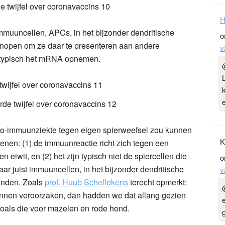
H
 immuuncellen, APCs, in het bijzonder dendritische
o
eknopen om ze daar te presenteren aan andere
v
 typisch het mRNA opnemen.
to-immuunziekte tegen eigen spierweefsel zou kunnen
K
nen: (1) de immuunreactie richt zich tegen een
eiwit, en (2) het zijn typisch niet de spiercellen die
o
 juist immuuncellen, in het bijzonder dendritische
v
vinden. Zoals
prof. Huub Schellekens
terecht opmerkt:
kunnen veroorzaken, dan hadden we dat allang gezien
zoals die voor mazelen en rode hond.