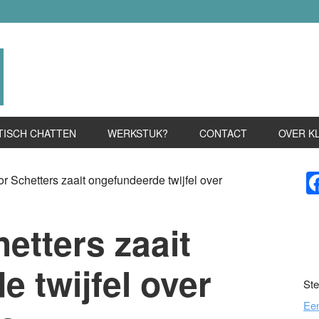
TISCH CHATTEN
WERKSTUK?
CONTACT
OVER K
P
r Schetters zaait ongefundeerde twijfel over
S
etters zaait
 twijfel over
Ste
Ee