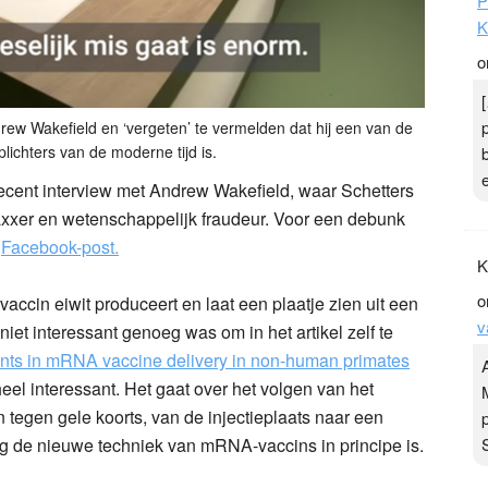
P
K
o
drew Wakefield en ‘vergeten’ te vermelden dat hij een van de
lichters van de moderne tijd is.
recent interview met Andrew Wakefield, waar Schetters
vaxxer en wetenschappelijk fraudeur. Voor een debunk
f
Facebook-post.
K
o
vaccin eiwit produceert en laat een plaatje zien uit een
v
niet interessant genoeg was om in het artikel zelf te
vents in mRNA vaccine delivery in non-human primates
 heel interessant.
Het gaat over het volgen van het
tegen gele koorts, van de injectieplaats naar een
lig de nieuwe techniek van mRNA-vaccins in principe is.