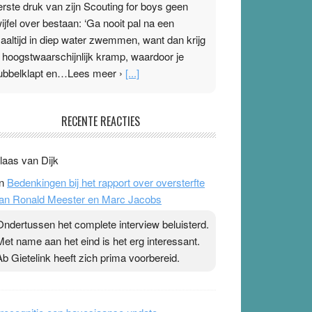
erste druk van zijn Scouting for boys geen
wijfel over bestaan: ‘Ga nooit pal na een
aaltijd in diep water zwemmen, want dan krijg
e hoogstwaarschijnlijk kramp, waardoor je
ubbelklapt en…Lees meer ›
[...]
leisterplakkers in de topspsort
RECENTE REACTIES
1 July 2026
-
Ward van Beek
 Na mondtape is nu de neuspleister in trek bij
laas van Dijk
opsporters. Ze hopen ermee hun hartslag te
n
Bedenkingen bij het rapport over oversterfte
erlagen terwijl ze meer zuurstof opnemen.
an Ronald Meester en Marc Jacobs
aarop heeft zo’n pleister geen effect. Maar het
evoel ‘makkelijker te ademen’ kan goud waard
Ondertussen het complete interview beluisterd.
ijn. Door…Lees meer Pleisterplakkers in de
Met name aan het eind is het erg interessant.
opspsort ›
[...]
Ab Gietelink heeft zich prima voorbereid.