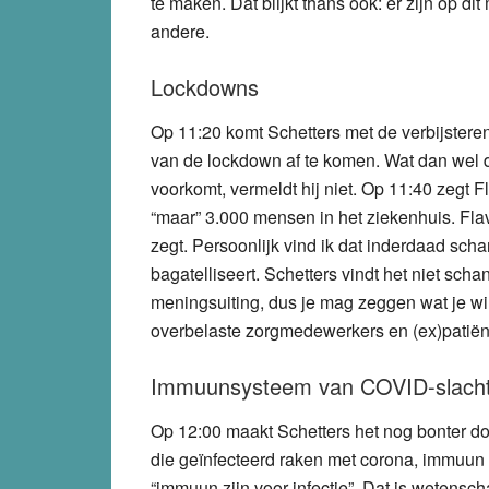
te maken. Dat blijkt thans ook: er zijn op 
andere.
Lockdowns
Op 11:20 komt Schetters met de verbijstere
van de lockdown af te komen. Wat dan wel d
voorkomt, vermeldt hij niet. Op 11:40 zegt F
“maar” 3.000 mensen in het ziekenhuis. Flavi
zegt. Persoonlijk vind ik dat inderdaad scha
bagatelliseert. Schetters vindt het niet sch
meningsuiting, dus je mag zeggen wat je wi
overbelaste zorgmedewerkers en (ex)patiën
Immuunsysteem van COVID-slacht
Op 12:00 maakt Schetters het nog bonter d
die geïnfecteerd raken met corona, immuun zij
“immuun zijn voor infectie”. Dat is wetens