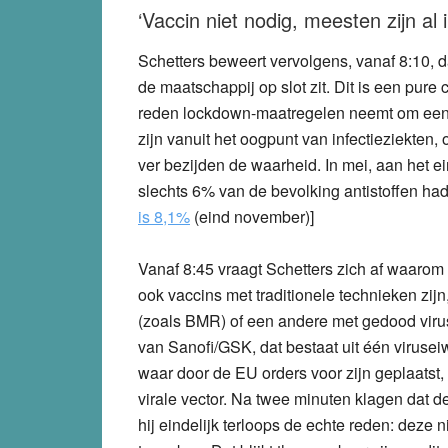
‘Vaccin niet nodig, meesten zijn al
Schetters beweert vervolgens, vanaf 8:10, d
de maatschappij op slot zit. Dit is een pure
reden lockdown-maatregelen neemt om een va
zijn vanuit het oogpunt van infectieziekte
ver bezijden de waarheid. In mei, aan het e
slechts 6% van de bevolking antistoffen ha
is 8,1%
(eind november)]
Vanaf 8:45 vraagt Schetters zich af waarom
ook vaccins met traditionele technieken zij
(zoals BMR) of een andere met gedood virus 
van Sanofi/GSK, dat bestaat uit één viruseiw
waar door de EU orders voor zijn geplaatst
virale vector. Na twee minuten klagen dat
hij eindelijk terloops de echte reden: deze