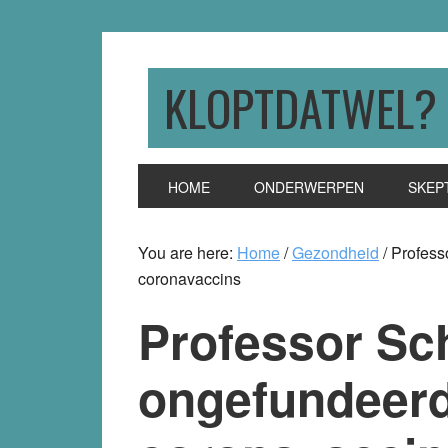
Skip
Skip
Skip
to
to
to
primary
main
primary
KLOPTDATWEL?
navigation
content
sidebar
HOME
ONDERWERPEN
SKEP
You are here:
Home
/
Gezondheid
/
Professo
coronavaccins
Professor Sch
ongefundeerde