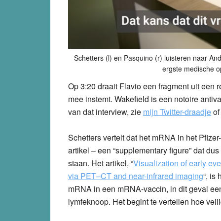
Schetters (l) en Pasquino (r) luisteren naar An
ergste medische op
Op 3:20 draait Flavio een fragment uit een 
mee instemt. Wakefield is een notoire anti
van dat interview, zie
mijn Twitter-draadje
o
Schetters vertelt dat het mRNA in het Pfizer-
artikel – een “supplementary figure” dat dus 
staan. Het artikel, “
Visualization of early e
via PET–CT and near-infrared imaging
“, is
mRNA in een mRNA-vaccin, in dit geval een 
lymfeknoop. Het begint te vertellen hoe vei