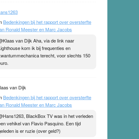
ans1263
n
Bedenkingen bij het rapport over oversterfte
an Ronald Meester en Marc Jacobs
@Klaas van Dijk Aha, via de link naar
Lighthouse kom ik bij frequenties en
kwantummechanica terecht, voor slechts 150
euro.
laas van Dijk
n
Bedenkingen bij het rapport over oversterfte
an Ronald Meester en Marc Jacobs
@Hans1263, BlackBox TV was in het verleden
een vehikel van Flavio Pasquino. Een tijd
geleden is er ruzie (over geld?)