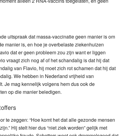
dit moment alleen 2 RNA-vaccins toegelaten, en geen
nde uitspraak dat massa-vaccinatie geen manier is om
e manier is, en hoe je overbelaste ziekenhuizen
lavio dat er geen probleem zou zijn want er liggen
o vraagt zich nog af of het schandalig is dat hij dat
ndalig van Flavio, hij moet zich rot schamen dat hij dat
andalig. We hebben in Nederland vrijheid van
lt. Je mag kennelijk volgens hem dus ook de
ten op die manier beledigen.
offers
oor te zeggen: “Hoe komt het dat alle gezonde mensen
n.” Hij stelt hier dus “niet ziek worden” gelijk met
chappelijke fraude. Schetters weet ook drommelsgoed dat