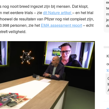
e
nog nooit breed ingezet zijn bij mensen. Dat klopt,
t
 met eerdere trials – zie
dit Nature artikel
– en het trial
m
hoewel de resultaten van Pfizer nog niet compleet zijn,
j
43.998 personen, zie het
EMA assessment report
– echt
d
reft veiligheid.
P
3
.
K
t
o
v
v
D
g
z
t