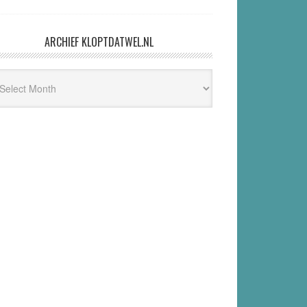
ARCHIEF KLOPTDATWEL.NL
hief
ptdatwel.nl