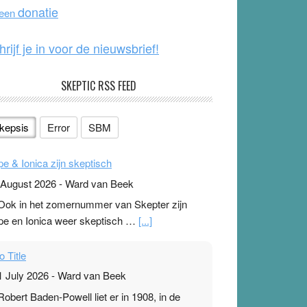
o
e
donatie
 een
k
hrijf je in voor de nieuwsbrief!
SKEPTIC RSS FEED
kepsis
Error
SBM
pe & Ionica zijn skeptisch
 August 2026
-
Ward van Beek
 Ook in het zomernummer van Skepter zijn
pe en Ionica weer skeptisch …
[...]
o Title
1 July 2026
-
Ward van Beek
 Robert Baden-Powell liet er in 1908, in de