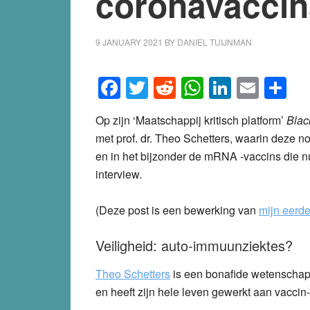
coronavaccin
9 JANUARY 2021
BY
DANIEL TUIJNMAN
Facebook
Twitter
Reddit
WhatsApp
LinkedI
Emai
S
Op zijn ‘Maatschappij kritisch platform’
Blac
met prof. dr. Theo Schetters, waarin deze n
en in het bijzonder de mRNA -vaccins die n
interview.
(Deze post is een bewerking van
mijn eerde
Veiligheid: auto-immuunziektes?
Theo Schetters
is een bonafide wetenschapp
en heeft zijn hele leven gewerkt aan vaccin