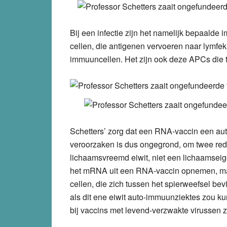
Bij een infectie zijn het namelijk bepaalde
cellen, die antigenen vervoeren naar lymf
immuuncellen. Het zijn ook deze APCs die
Schetters’ zorg dat een RNA-vaccin een au
veroorzaken is dus ongegrond, om twee rede
lichaamsvreemd eiwit, niet een lichaamseigen 
het mRNA uit een RNA-vaccin opnemen, maar
cellen, die zich tussen het spierweefsel be
als dit ene eiwit auto-immuunziektes zou 
bij vaccins met levend-verzwakte virussen 