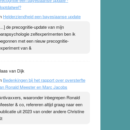
recognitie een bayesiaanse update -
loptdatwel?
n
Helderziendheid een bayesiaanse update
[…] de precognitie-update van mijn
parapsychologie zelfexperimenten ben ik
begonnen met een nieuw precognitie-
experiment van &
laas van Dijk
n
Bedenkingen bij het rapport over oversterfte
an Ronald Meester en Marc Jacobs
Antivaxxers, waaronder inbegrepen Ronald
Meester & co, refereren altijd graag naar een
publicatie uit 2023 van onder andere Christine
St