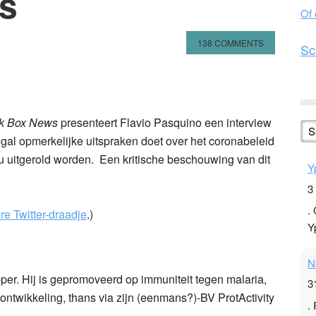
s
Of
138 COMMENTS
Sc
n
l
hare
k Box News
presenteert Flavio Pasquino een interview
S
ogal opmerkelijke uitspraken doet over het coronabeleid
u uitgerold worden. Een kritische beschouwing van dit
Y
3
.
re Twitter-draadje
.)
Y
N
er. Hij is gepromoveerd op immuniteit tegen malaria,
3
-ontwikkeling, thans via zijn (eenmans?)-BV ProtActivity
.