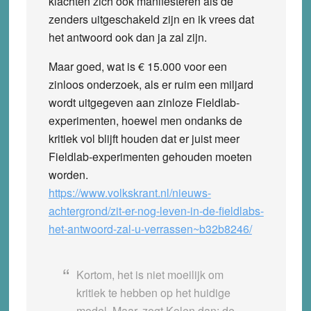
klachten zich ook manifesteren als de
zenders uitgeschakeld zijn en ik vrees dat
het antwoord ook dan ja zal zijn.
Maar goed, wat is € 15.000 voor een
zinloos onderzoek, als er ruim een miljard
wordt uitgegeven aan zinloze Fieldlab-
experimenten, hoewel men ondanks de
kritiek vol blijft houden dat er juist meer
Fieldlab-experimenten gehouden moeten
worden.
https://www.volkskrant.nl/nieuws-
achtergrond/zit-er-nog-leven-in-de-fieldlabs-
het-antwoord-zal-u-verrassen~b32b8246/
Kortom, het is niet moeilijk om
kritiek te hebben op het huidige
model. Maar, zegt Kolen dan: de