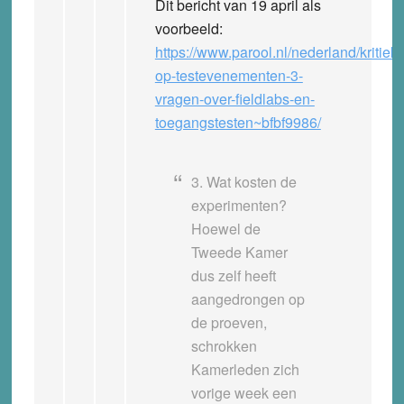
Dit bericht van 19 april als
voorbeeld:
https://www.parool.nl/nederland/kritiek-
op-testevenementen-3-
vragen-over-fieldlabs-en-
toegangstesten~bfbf9986/
3. Wat kosten de
experimenten?
Hoewel de
Tweede Kamer
dus zelf heeft
aangedrongen op
de proeven,
schrokken
Kamerleden zich
vorige week een