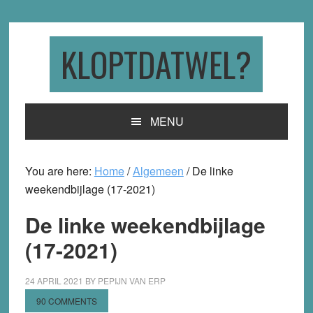
Skip
Skip
Skip
to
to
to
primary
main
primary
KLOPTDATWEL?
navigation
content
sidebar
MENU
You are here:
Home
/
Algemeen
/
De linke
weekendbijlage (17-2021)
De linke weekendbijlage
(17-2021)
24 APRIL 2021
BY
PEPIJN VAN ERP
90 COMMENTS