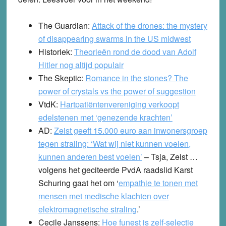
The Guardian:
Attack of the drones: the mystery
of disappearing swarms in the US midwest
Historiek:
Theorieën rond de dood van Adolf
Hitler nog altijd populair
The Skeptic:
Romance in the stones? The
power of crystals vs the power of suggestion
VtdK:
Hartpatiëntenvereniging verkoopt
edelstenen met ‘genezende krachten’
AD:
Zeist geeft 15.000 euro aan inwonersgroep
tegen straling: ‘Wat wij niet kunnen voelen,
kunnen anderen best voelen’
– Tsja, Zeist …
volgens het geciteerde PvdA raadslid Karst
Schuring gaat het om ‘
empathie te tonen met
mensen met medische klachten over
elektromagnetische straling
.’
Cecile Janssens:
Hoe funest is zelf-selectie