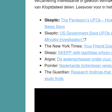
verzameling interessante of gewoon vermake
van Kloptdatwel delen. Leesvoer voor in he
Skeptic:
The Pentagon’s UFOs – How
News Story
Skeptic:
US Government Says UFOs are
Minutes
Investigation7
7
The New York Times:
Your Friend Do
Skepp:
SKEPP reikt jaarlijkse prijzen 
Argos:
De wetenschapper onder vuur: ‘
Pointer:
Nederlands trollenleger versp
The Guardian:
Research findings that 
study finds