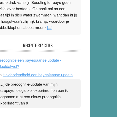
erste druk van zijn Scouting for boys geen
wijfel over bestaan: ‘Ga nooit pal na een
aaltijd in diep water zwemmen, want dan krijg
e hoogstwaarschijnlijk kramp, waardoor je
ubbelklapt en…Lees meer ›
[...]
leisterplakkers in de topspsort
RECENTE REACTIES
1 July 2026
-
Ward van Beek
 Na mondtape is nu de neuspleister in trek bij
recognitie een bayesiaanse update -
opsporters. Ze hopen ermee hun hartslag te
loptdatwel?
erlagen terwijl ze meer zuurstof opnemen.
n
Helderziendheid een bayesiaanse update
aarop heeft zo’n pleister geen effect. Maar het
evoel ‘makkelijker te ademen’ kan goud waard
[…] de precognitie-update van mijn
ijn. Door…Lees meer Pleisterplakkers in de
parapsychologie zelfexperimenten ben ik
opspsort ›
[...]
begonnen met een nieuw precognitie-
experiment van &