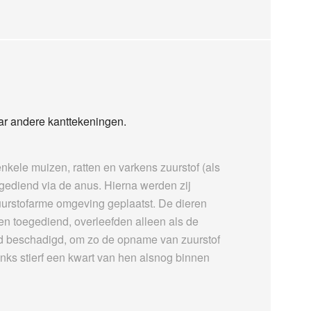
aar andere kanttekeningen.
kele muizen, ratten en varkens zuurstof (als
egediend via de anus. Hierna werden zij
urstofarme omgeving geplaatst. De dieren
en toegediend, overleefden alleen als de
 beschadigd, om zo de opname van zuurstof
ks stierf een kwart van hen alsnog binnen