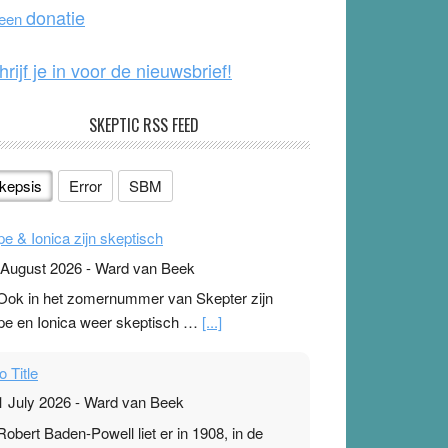
o
e
donatie
 een
k
hrijf je in voor de nieuwsbrief!
SKEPTIC RSS FEED
kepsis
Error
SBM
pe & Ionica zijn skeptisch
 August 2026
-
Ward van Beek
 Ook in het zomernummer van Skepter zijn
pe en Ionica weer skeptisch …
[...]
o Title
1 July 2026
-
Ward van Beek
 Robert Baden-Powell liet er in 1908, in de