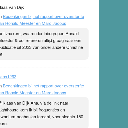
laas van Dijk
n
Bedenkingen bij het rapport over oversterfte
an Ronald Meester en Marc Jacobs
Antivaxxers, waaronder inbegrepen Ronald
Meester & co, refereren altijd graag naar een
publicatie uit 2023 van onder andere Christine
St
ans1263
n
Bedenkingen bij het rapport over oversterfte
an Ronald Meester en Marc Jacobs
@Klaas van Dijk Aha, via de link naar
Lighthouse kom ik bij frequenties en
kwantummechanica terecht, voor slechts 150
euro.