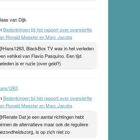
laas van Dijk
n
Bedenkingen bij het rapport over oversterfte
an Ronald Meester en Marc Jacobs
@Hans1263, BlackBox TV was in het verleden
een vehikel van Flavio Pasquino. Een tijd
geleden is er ruzie (over geld?)
ans1263
n
Bedenkingen bij het rapport over oversterfte
an Ronald Meester en Marc Jacobs
@Renate Dat je een aantal richtingen hebt
binnen de alternatieve maar ook de reguliere
gezondheidszorg, is op zich niet zo