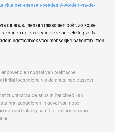
iekten/kunnen-mensen-beademd-worden-via-de-
via de anus, mensen misschien ook”, zo kopte
rs zouden op basis van deze ontdekking zelfs
ademingstechniek voor menselijke patiënten” zien.
 er bovendien nog tal van praktische
of krijgt toegediend via de anus, hoe passeer
 dat zuurstof via de anus in het bloed kan
aar “dat zoogdieren in geval van nood
an een vertaalslag naar het beademen van
rake.