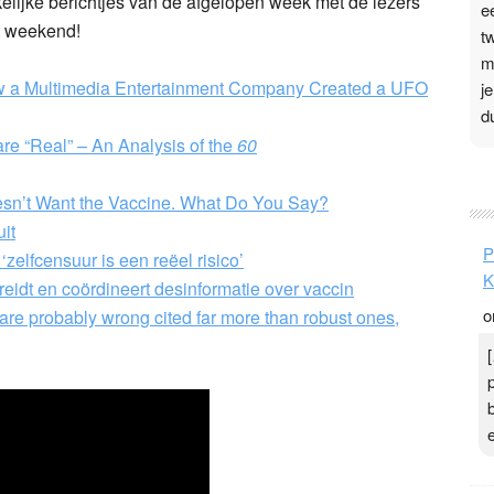
lijke berichtjes van de afgelopen week met de lezers
e
t weekend!
t
m
 a Multimedia Entertainment Company Created a UFO
j
d
 “Real” – An Analysis of the
60
P
esn’t Want the Vaccine. What Do You Say?
3
uit
.
P
zelfcensuur is een reëel risico’
t
K
reidt en coördineert desinformatie over vaccin
v
o
are probably wrong cited far more than robust ones,
D
g
z
t