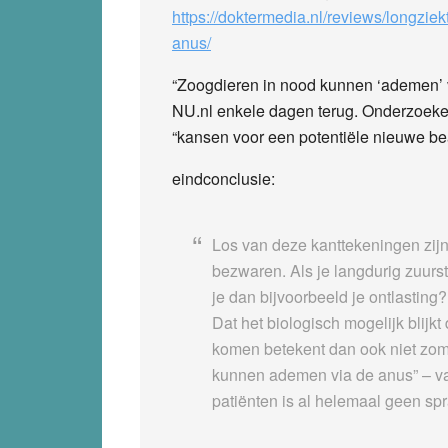
https://doktermedia.nl/reviews/longz
anus/
“Zoogdieren in nood kunnen ‘ademen’ 
NU.nl enkele dagen terug. Onderzoeke
“kansen voor een potentiële nieuwe be
eindconclusie:
Los van deze kanttekeningen zijn
bezwaren. Als je langdurig zuurst
je dan bijvoorbeeld je ontlasting?
Dat het biologisch mogelijk blijkt
komen betekent dan ook niet zom
kunnen ademen via de anus” – v
patiënten is al helemaal geen sp