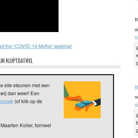
K
o
v
w of the “COVID-19 Myths” webinar
UN KLOPTDATWEL
ze site steunen met een
H
 wij dan weer! Een
o
verzoek
(of klik op de
v
Maarten Koller, formeel