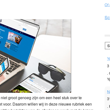
Of
n
l
hare
Sc
S
Y
3
.
Y
N
niet groot genoeg zijn om een heel stuk over te
3
et voor. Daarom willen wij in deze nieuwe rubriek een
.