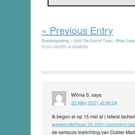
« Previous Entry
Boekbespreking – Until The End of Time – Brian Gre
FILED UNDER:
ALGEMEEN
Reader
Interactions
Wilma S.
says
22 May 2021 at 06:24
Ik begon er op 15 mei al ( ietwat lacher
weekendbijlage-20-2021/comment-pa
de serieuze toelichting van Dokter Med