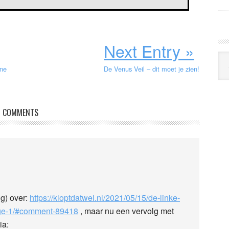
Next Entry »
Arc
ene
De Venus Veil – dit moet je zien!
Klo
COMMENTS
ig) over:
https://kloptdatwel.nl/2021/05/15/de-linke-
ge-1/#comment-89418
, maar nu een vervolg met
ia: