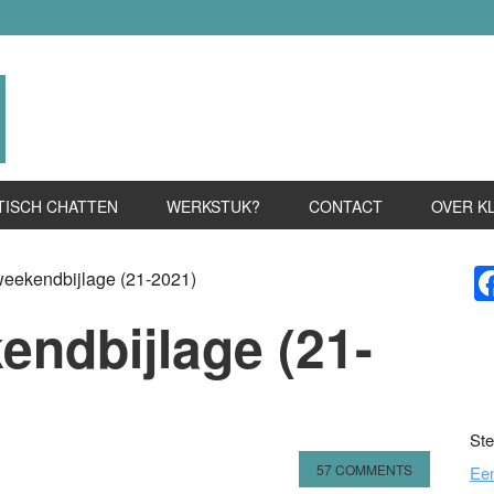
TISCH CHATTEN
WERKSTUK?
CONTACT
OVER K
P
weekendbijlage (21-2021)
S
endbijlage (21-
Ste
57 COMMENTS
Ee