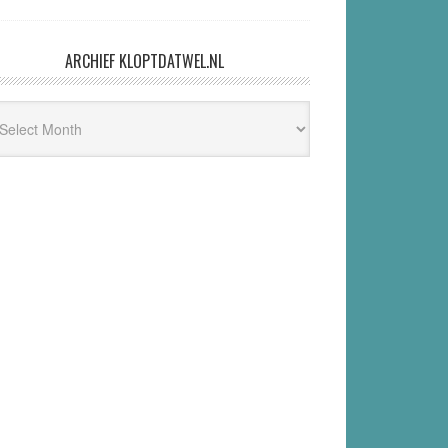
ARCHIEF KLOPTDATWEL.NL
hief
ptdatwel.nl