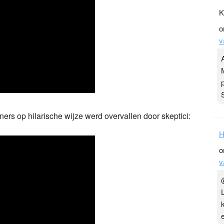
K
o
v
ners op hilarische wijze werd overvallen door skeptici:
H
o
v