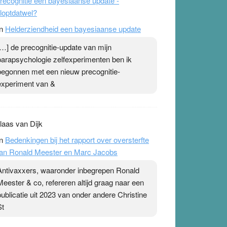
recognitie een bayesiaanse update -
loptdatwel?
n
Helderziendheid een bayesiaanse update
[…] de precognitie-update van mijn
parapsychologie zelfexperimenten ben ik
begonnen met een nieuw precognitie-
experiment van &
laas van Dijk
n
Bedenkingen bij het rapport over oversterfte
an Ronald Meester en Marc Jacobs
Antivaxxers, waaronder inbegrepen Ronald
Meester & co, refereren altijd graag naar een
publicatie uit 2023 van onder andere Christine
St