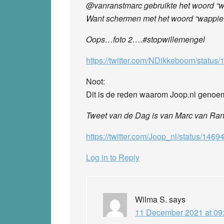
@vanranstmarc gebruikte het woord “w
Want schermen met het woord “wappie” i
Oops…foto 2….#stopwillemengel
https://twitter.com/NDikkeboom/stat
Noot:
Dit is de reden waarom Joop.nl genoe
Tweet van de Dag is van Marc van Ran
https://twitter.com/Joop_nl/status/1
Log in to Reply
Wilma S.
says
11 December 2021 at 09