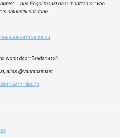
appie”….dus Engel maakt daar “haatzaaier” van.
s natuurlijk not done.
us/1469450338113622023
md wordt door ‘Breda1912’:
st, alias @vanranstmarc
469422416271192073
:23