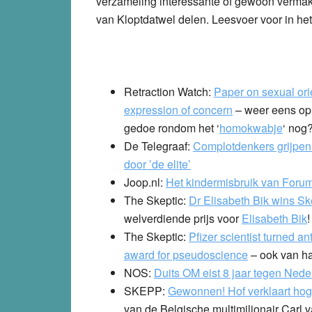
verzameling interessante of gewoon vermake
van Kloptdatwel delen. Leesvoer voor in he
Retraction Watch:
Paper on sexual ori
expression of concern
– weer eens oph
gedoe rondom het ‘
homokwabje
‘ nog
De Telegraaf:
Complotdenkers grijpen 
door ’de elite’
Joop.nl:
Het kindermisbruik van Foru
The Skeptic:
Dr Elisabeth Bik wins S
welverdiende prijs voor
Elisabeth Bik
!
The Skeptic:
Pfizer scientist turned 
award for pseudoscience
– ook van h
NOS:
Duits OM eist 8 jaar tegen Nede
SKEPP:
Gewonnen! Hof verklaart hog
van de Belgische multimiljonair Carl v