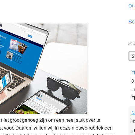
Of
n
l
hare
Sc
S
Y
3
.
Y
N
niet groot genoeg zijn om een heel stuk over te
3
et voor. Daarom willen wij in deze nieuwe rubriek een
.