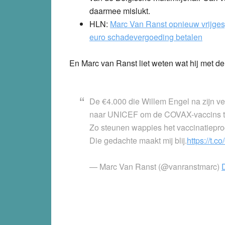
daarmee mislukt.
HLN:
Marc Van Ranst opnieuw vrijges
euro schadevergoeding betalen
En Marc van Ranst liet weten wat hij met d
De €4.000 die Willem Engel na zijn ver
naar UNICEF om de COVAX-vaccins te 
Zo steunen wappies het vaccinatiepr
Die gedachte maakt mij blij.
https://t.
— Marc Van Ranst (@vanranstmarc)