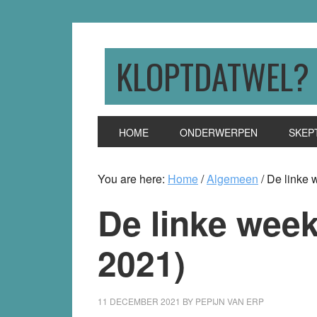
Skip
Skip
Skip
to
to
to
primary
main
primary
KLOPTDATWEL?
navigation
content
sidebar
HOME
ONDERWERPEN
SKEP
You are here:
Home
/
Algemeen
/
De linke 
De linke week
2021)
11 DECEMBER 2021
BY
PEPIJN VAN ERP