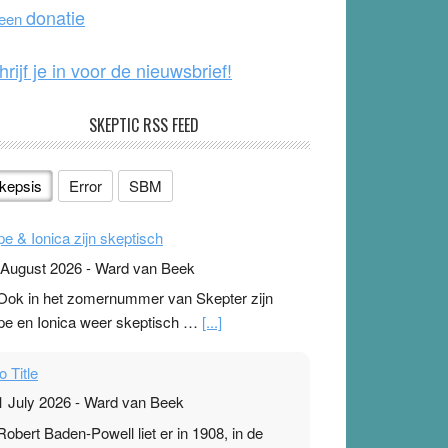
o
e
donatie
 een
k
hrijf je in voor de nieuwsbrief!
SKEPTIC RSS FEED
kepsis
Error
SBM
pe & Ionica zijn skeptisch
 August 2026
-
Ward van Beek
 Ook in het zomernummer van Skepter zijn
pe en Ionica weer skeptisch …
[...]
o Title
1 July 2026
-
Ward van Beek
 Robert Baden-Powell liet er in 1908, in de