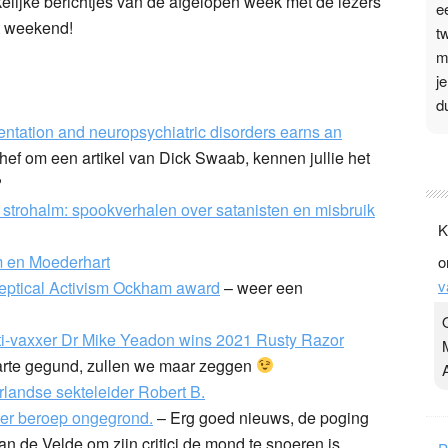
lijke berichtjes van de afgelopen week met de lezers
e
t weekend!
t
m
j
d
entation and neuropsychiatric disorders earns an
P
ef om een artikel van Dick Swaab, kennen jullie het
?
3
strohalm: spookverhalen over satanisten en misbruik
.
K
t
m en Moederhart
o
v
v
keptical Activism Ockham award
– weer een
D
g
z
anti-vaxxer Dr Mike Yeadon wins 2021 Rusty Razor
t
arte gegund, zullen we maar zeggen
rlandse sekteleider Robert B.
er beroep ongegrond.
– Erg goed nieuws, de poging
an de Velde om zijn critici de mond te snoeren is