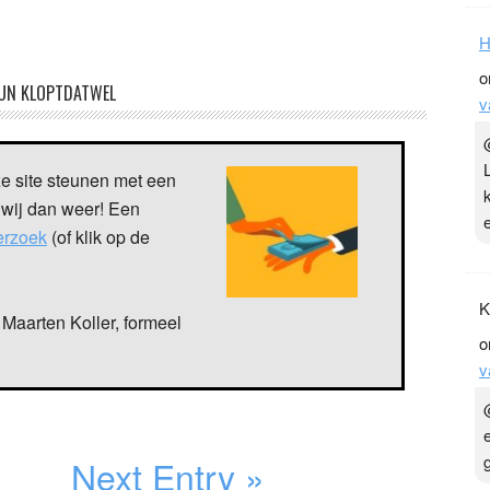
H
o
UN KLOPTDATWEL
v
ze site steunen met een
 wij dan weer! Een
verzoek
(of klik op de
K
Maarten Koller, formeel
o
v
Next Entry »