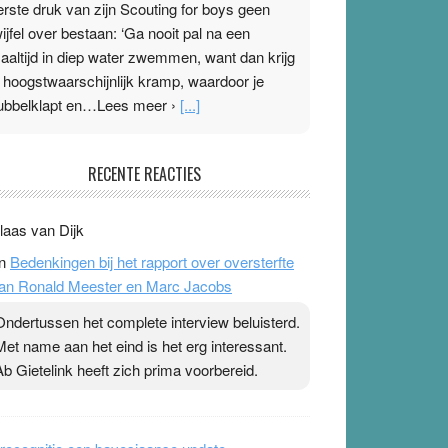
erste druk van zijn Scouting for boys geen
wijfel over bestaan: ‘Ga nooit pal na een
aaltijd in diep water zwemmen, want dan krijg
e hoogstwaarschijnlijk kramp, waardoor je
ubbelklapt en…Lees meer ›
[...]
leisterplakkers in de topspsort
RECENTE REACTIES
1 July 2026
-
Ward van Beek
 Na mondtape is nu de neuspleister in trek bij
laas van Dijk
opsporters. Ze hopen ermee hun hartslag te
n
Bedenkingen bij het rapport over oversterfte
erlagen terwijl ze meer zuurstof opnemen.
an Ronald Meester en Marc Jacobs
aarop heeft zo’n pleister geen effect. Maar het
evoel ‘makkelijker te ademen’ kan goud waard
Ondertussen het complete interview beluisterd.
ijn. Door…Lees meer Pleisterplakkers in de
Met name aan het eind is het erg interessant.
opspsort ›
[...]
Ab Gietelink heeft zich prima voorbereid.