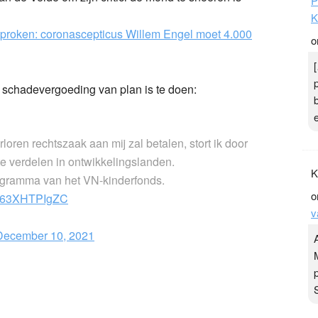
P
K
proken: coronascepticus Willem Engel moet 4.000
o
e schadevergoeding van plan is te doen:
loren rechtszaak aan mij zal betalen, stort ik door
verdelen in ontwikkelingslanden.
K
ogramma van het VN-kinderfonds.
o
co/63XHTPIgZC
v
December 10, 2021