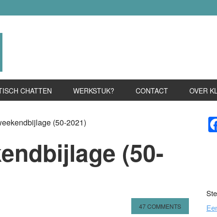
TISCH CHATTEN
WERKSTUK?
CONTACT
OVER K
P
weekendbijlage (50-2021)
S
endbijlage (50-
Ste
47 COMMENTS
Ee