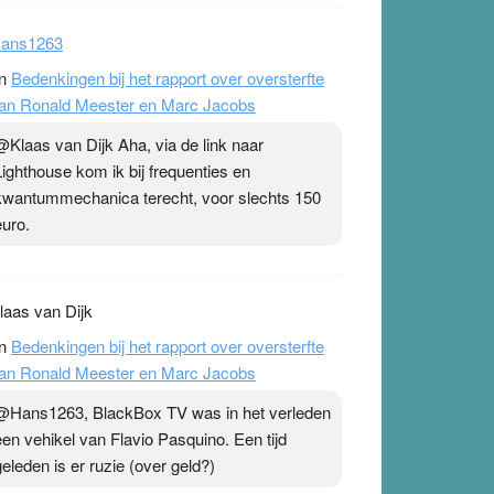
ans1263
n
Bedenkingen bij het rapport over oversterfte
an Ronald Meester en Marc Jacobs
@Klaas van Dijk Aha, via de link naar
Lighthouse kom ik bij frequenties en
kwantummechanica terecht, voor slechts 150
euro.
laas van Dijk
n
Bedenkingen bij het rapport over oversterfte
an Ronald Meester en Marc Jacobs
@Hans1263, BlackBox TV was in het verleden
een vehikel van Flavio Pasquino. Een tijd
geleden is er ruzie (over geld?)