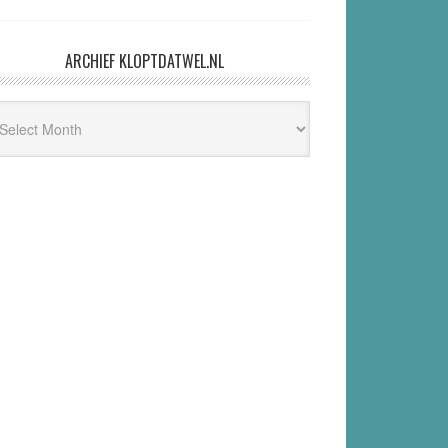
ARCHIEF KLOPTDATWEL.NL
hief
ptdatwel.nl