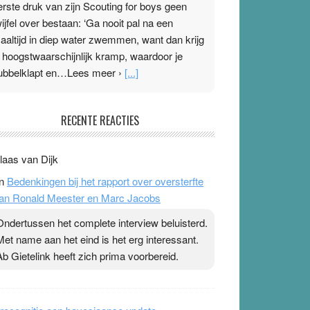
erste druk van zijn Scouting for boys geen
wijfel over bestaan: ‘Ga nooit pal na een
aaltijd in diep water zwemmen, want dan krijg
e hoogstwaarschijnlijk kramp, waardoor je
ubbelklapt en…Lees meer ›
[...]
leisterplakkers in de topspsort
RECENTE REACTIES
1 July 2026
-
Ward van Beek
 Na mondtape is nu de neuspleister in trek bij
laas van Dijk
opsporters. Ze hopen ermee hun hartslag te
n
Bedenkingen bij het rapport over oversterfte
erlagen terwijl ze meer zuurstof opnemen.
an Ronald Meester en Marc Jacobs
aarop heeft zo’n pleister geen effect. Maar het
evoel ‘makkelijker te ademen’ kan goud waard
Ondertussen het complete interview beluisterd.
ijn. Door…Lees meer Pleisterplakkers in de
Met name aan het eind is het erg interessant.
opspsort ›
[...]
Ab Gietelink heeft zich prima voorbereid.