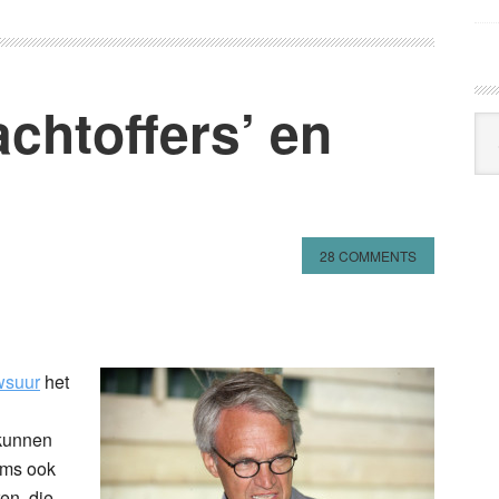
chtoffers’ en
Arc
Klo
28 COMMENTS
n
l
hare
wsuur
het
kunnen
oms ook
en, die