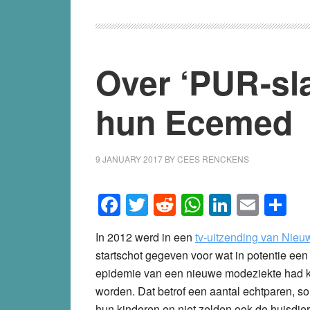
Over ‘PUR-sla
hun Ecemed
9 JANUARY 2017
BY
CEES RENCKENS
Facebook
Twitter
Reddit
WhatsApp
LinkedI
Emai
S
In 2012 werd in een
tv-uitzending van Nieu
startschot gegeven voor wat in potentie een
epidemie van een nieuwe modeziekte had 
worden. Dat betrof een aantal echtparen, s
hun kinderen en niet zelden ook de huisdier