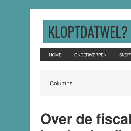
Skip
Skip
Skip
to
to
to
primary
main
primary
KLOPTDATWEL?
navigation
content
sidebar
HOME
ONDERWERPEN
SKEP
Columns
Over de fiscal