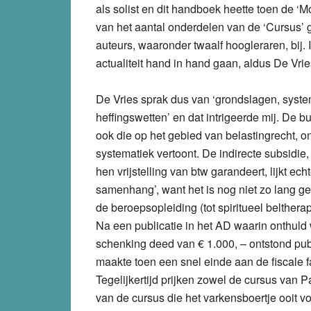
als solist en dit handboek heette toen de ‘
van het aantal onderdelen van de ‘Cursus’ 
auteurs, waaronder twaalf hoogleraren, bij
actualiteit hand in hand gaan, aldus De Vrie
De Vries sprak dus van ‘grondslagen, syst
heffingswetten’ en dat intrigeerde mij. De
ook die op het gebied van belastingrecht,
systematiek vertoont. De indirecte subsidie
hen vrijstelling van btw garandeert, lijkt e
samenhang’, want het is nog niet zo lang g
de beroepsopleiding (tot spiritueel belthera
Na een publicatie in het AD waarin onthuld
schenking deed van € 1.000, – ontstond pub
maakte toen een snel einde aan de fiscale fa
Tegelijkertijd prijken zowel de cursus van 
van de cursus die het varkensboertje ooit vo