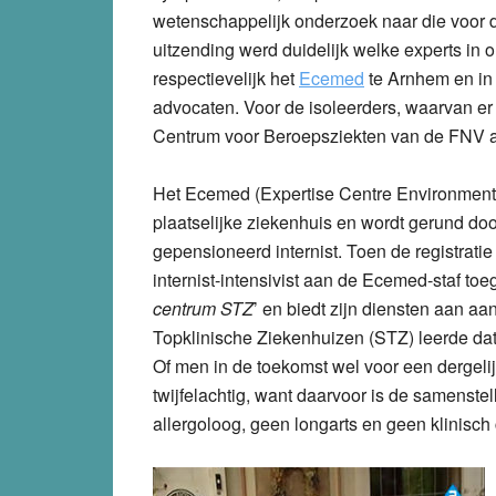
wetenschappelijk onderzoek naar die voor d
uitzending werd duidelijk welke experts in o
respectievelijk het
Ecemed
te Arnhem en in
advocaten. Voor de isoleerders, waarvan er
Centrum voor Beroepsziekten van de FNV ac
Het Ecemed (Expertise Centre Environmenta
plaatselijke ziekenhuis en wordt gerund do
gepensioneerd internist. Toen de registratie v
internist-intensivist aan de Ecemed-staf to
centrum STZ
’ en biedt zijn diensten aan aa
Topklinische Ziekenhuizen (STZ) leerde dat 
Of men in de toekomst wel voor een dergelijk
twijfelachtig, want daarvoor is de samenstel
allergoloog, geen longarts en geen klinisch