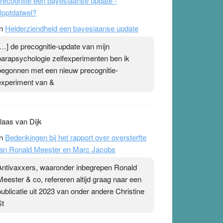
recognitie een bayesiaanse update -
loptdatwel?
n
Helderziendheid een bayesiaanse update
[…] de precognitie-update van mijn
parapsychologie zelfexperimenten ben ik
begonnen met een nieuw precognitie-
experiment van &
laas van Dijk
n
Bedenkingen bij het rapport over oversterfte
an Ronald Meester en Marc Jacobs
Antivaxxers, waaronder inbegrepen Ronald
Meester & co, refereren altijd graag naar een
publicatie uit 2023 van onder andere Christine
St