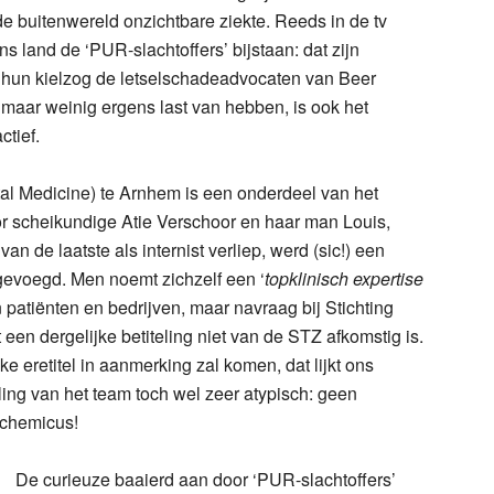
e buitenwereld onzichtbare ziekte. Reeds in de tv
ns land de ‘PUR-slachtoffers’ bijstaan: dat zijn
 hun kielzog de letselschadeadvocaten van Beer
 maar weinig ergens last van hebben, is ook het
tief.
l Medicine) te Arnhem is een onderdeel van het
or scheikundige Atie Verschoor en haar man Louis,
an de laatste als internist verliep, werd (sic!) een
egevoegd. Men noemt zichzelf een ‘
topklinisch expertise
n patiënten en bedrijven, maar navraag bij Stichting
een dergelijke betiteling niet van de STZ afkomstig is.
e eretitel in aanmerking zal komen, dat lijkt ons
ling van het team toch wel zeer atypisch: geen
 chemicus!
De curieuze baaierd aan door ‘PUR-slachtoffers’