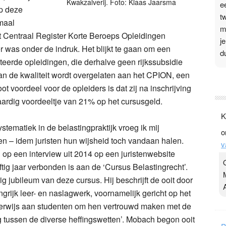
Kwakzalverij. Foto: Klaas Jaarsma
e
ep deze
t
rmaal
m
et Centraal Register Korte Beroeps Opleidingen
j
was onder de indruk. Het blijkt te gaan om een
d
teerde opleidingen, die derhalve geen rijkssubsidie
an de kwaliteit wordt overgelaten aan het CPION, een
P
ot voordeel voor de opleiders is dat zij na inschrijving
3
aardig voordeeltje van 21% op het cursusgeld.
.
K
t
tematiek in de belastingpraktijk vroeg ik mij
o
v
 en – idem juristen hun wijsheid toch vandaan halen.
v
D
 op een interview uit 2014 op een juristenwebsite
g
jftig jaar verbonden is aan de ‘Cursus Belastingrecht’.
z
ig jubileum van deze cursus. Hij beschrijft de ooit door
t
rijk leer- en naslagwerk, voornamelijk gericht op het
derwijs aan studenten om hen vertrouwd maken met de
tussen de diverse heffingswetten’. Mobach begon ooit