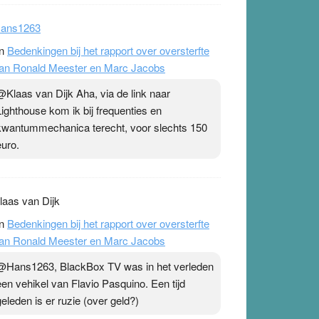
ans1263
n
Bedenkingen bij het rapport over oversterfte
an Ronald Meester en Marc Jacobs
@Klaas van Dijk Aha, via de link naar
Lighthouse kom ik bij frequenties en
kwantummechanica terecht, voor slechts 150
euro.
laas van Dijk
n
Bedenkingen bij het rapport over oversterfte
an Ronald Meester en Marc Jacobs
@Hans1263, BlackBox TV was in het verleden
een vehikel van Flavio Pasquino. Een tijd
geleden is er ruzie (over geld?)