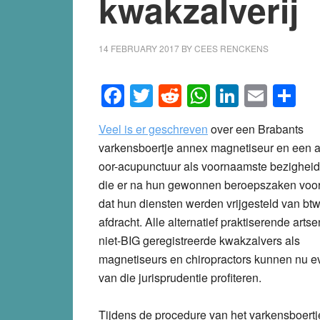
kwakzalverij
14 FEBRUARY 2017
BY
CEES RENCKENS
Facebook
Twitter
Reddit
WhatsApp
LinkedI
Emai
S
Veel is er geschreven
over een Brabants
varkensboertje annex magnetiseur en een ar
oor-acupunctuur als voornaamste bezigheid 
die er na hun gewonnen beroepszaken voo
dat hun diensten werden vrijgesteld van btw
afdracht. Alle alternatief praktiserende arts
niet-BIG geregistreerde kwakzalvers als
magnetiseurs en chiropractors kunnen nu 
van die jurisprudentie profiteren.
Tijdens de procedure van het varkensboertje