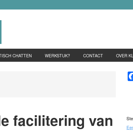
TISCH CHATTEN
WERKSTUK?
CONTACT
OVER K
P
S
e facilitering van
Ste
Ee