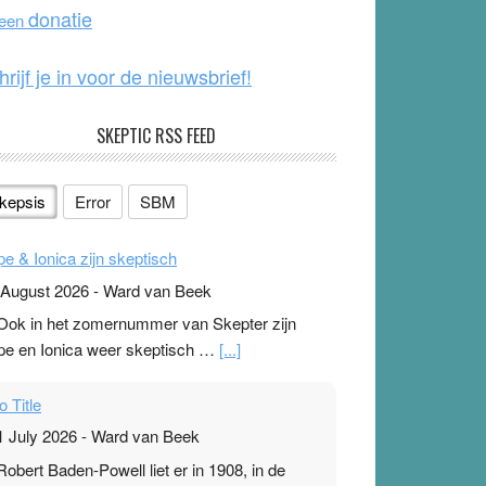
o
e
donatie
 een
k
hrijf je in voor de nieuwsbrief!
SKEPTIC RSS FEED
kepsis
Error
SBM
pe & Ionica zijn skeptisch
 August 2026
-
Ward van Beek
 Ook in het zomernummer van Skepter zijn
pe en Ionica weer skeptisch …
[...]
o Title
1 July 2026
-
Ward van Beek
 Robert Baden-Powell liet er in 1908, in de