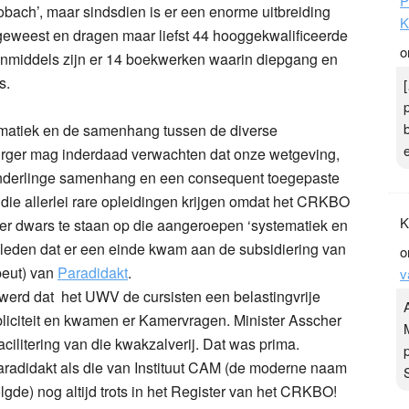
P
Mobach’, maar sindsdien is er een enorme uitbreiding
K
geweest en dragen maar liefst 44 hooggekwalificeerde
o
. Inmiddels zijn er 14 boekwerken waarin diepgang en
s.
ematiek en de samenhang tussen de diverse
 burger mag inderdaad verwachten dat onze wetgeving,
 onderlinge samenhang en een consequent toegepaste
, die allerlei rare opleidingen krijgen omdat het CRKBO
K
chter dwars te staan op die aangeroepen ‘systematiek en
eleden dat er een einde kwam aan de subsidiering van
o
peut) van
Paradidakt
.
v
 werd dat het UWV de cursisten een belastingvrije
liciteit en kwamen er Kamervragen. Minister Asscher
cilitering van die kwakzalverij. Dat was prima.
Paradidakt als die van Instituut CAM (de moderne naam
lgde) nog altijd trots in het Register van het CRKBO!