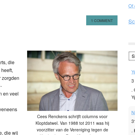
Of
Sc
1 COMMENT
n
l
hare
S
ts, die
heeft,
Y
r zorgden
3
-
.
en en veel
Y
eveneens
N
Cees Renckens schrijft columns voor
3
Kloptdatwel. Van 1988 tot 2011 was hij
voorzitter van de Vereniging tegen de
.
, die wij