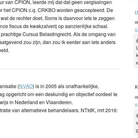
eur van CPION, leerde mij dat dat geen vergissingen
door het CPION c.q. CRKBO worden geaccepteerd. De
H
wat de rechter doet. Soms is daarvoor iets te zeggen
o
onze fiscus de kwakzalverij op aanzienlijke schaal.
v
 prachtige Cursus Belastingrecht. Als de omgang van
aatgevend zou zijn, dan zou ik eerder aan iets anders
eeld.
nisatie (
NVAO
) is in 2005 als onafhankelijke,
K
drag opgericht om een deskundig en objectief oordeel te
o
rwijs in Nederland en Vlaanderen.
v
ratie van alternatieve behandelaars. NTtdK, mrt 2016: