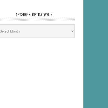
ARCHIEF KLOPTDATWEL.NL
hief
ptdatwel.nl