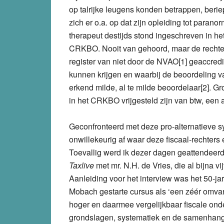
op talrijke leugens konden betrappen, beri
zich er o.a. op dat zijn opleiding tot parano
therapeut destijds stond ingeschreven in h
CRKBO. Nooit van gehoord, maar de rechter 
register van niet door de NVAO[1] geaccredi
kunnen krijgen en waarbij de beoordeling v
erkend milde, al te milde beoordelaar[2]. Gro
in het CRKBO vrijgesteld zijn van btw, een 
Geconfronteerd met deze pro-alternatieve sys
onwillekeurig af waar deze fiscaal-rechters
Toevallig werd ik dezer dagen geattendeerd
Taxlive
met mr. N.H. de Vries, die al bijna vi
Aanleiding voor het interview was het 50-jar
Mobach gestarte cursus als ‘een zéér omvang
hoger en daarmee vergelijkbaar fiscale on
grondslagen, systematiek en de samenhang 