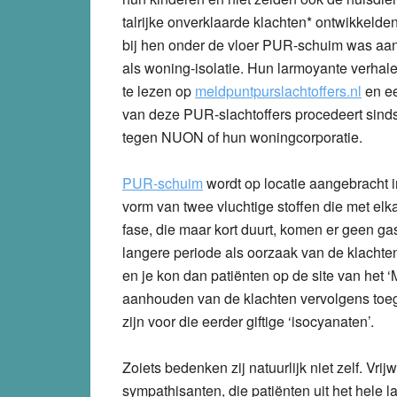
talrijke onverklaarde klachten* ontwikkelde
bij hen onder de vloer PUR-schuim was aa
als woning-isolatie. Hun larmoyante verhale
te lezen op
meldpuntpurslachtoffers.nl
en ee
van deze PUR-slachtoffers procedeert sind
tegen NUON of hun woningcorporatie.
PUR-schuim
wordt op locatie aangebracht i
vorm van twee vluchtige stoffen die met elk
fase, die maar kort duurt, komen er geen gas
langere periode als oorzaak van de klach
en je kon dan patiënten op de site van het 
aanhouden van de klachten vervolgens toe
zijn voor die eerder giftige ‘isocyanaten’.
Zoiets bedenken zij natuurlijk niet zelf. Vri
sympathisanten, die patiënten uit het hele l