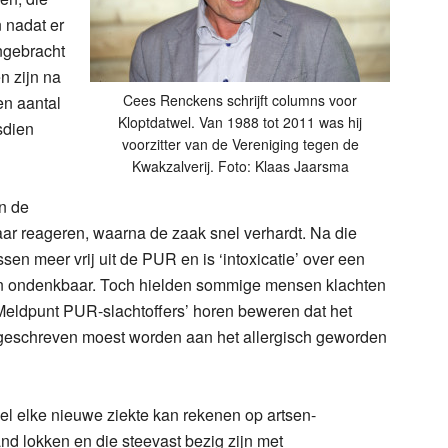
n nadat er
ngebracht
n zijn na
Cees Renckens schrijft columns voor
n aantal
Kloptdatwel. Van 1988 tot 2011 was hij
sdien
voorzitter van de Vereniging tegen de
Kwakzalverij. Foto: Klaas Jaarsma
n de
aar reageren, waarna de zaak snel verhardt. Na die
sen meer vrij uit de PUR en is ‘intoxicatie’ over een
ten ondenkbaar. Toch hielden sommige mensen klachten
‘Meldpunt PUR-slachtoffers’ horen beweren dat het
geschreven moest worden aan het allergisch geworden
jwel elke nieuwe ziekte kan rekenen op artsen-
and lokken en die steevast bezig zijn met