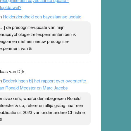
recognitie een bayesiaanse update -
loptdatwel?
n
Helderziendheid een bayesiaanse update
[…] de precognitie-update van mijn
parapsychologie zelfexperimenten ben ik
begonnen met een nieuw precognitie-
experiment van &
laas van Dijk
n
Bedenkingen bij het rapport over oversterfte
an Ronald Meester en Marc Jacobs
Antivaxxers, waaronder inbegrepen Ronald
Meester & co, refereren altijd graag naar een
publicatie uit 2023 van onder andere Christine
St