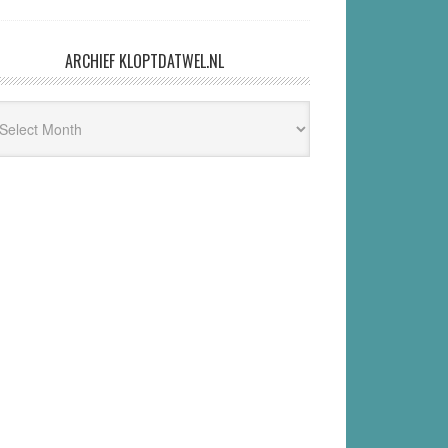
ARCHIEF KLOPTDATWEL.NL
hief
ptdatwel.nl