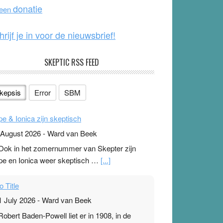
o
e
donatie
 een
k
hrijf je in voor de nieuwsbrief!
SKEPTIC RSS FEED
kepsis
Error
SBM
pe & Ionica zijn skeptisch
 August 2026
-
Ward van Beek
 Ook in het zomernummer van Skepter zijn
pe en Ionica weer skeptisch …
[...]
o Title
1 July 2026
-
Ward van Beek
 Robert Baden-Powell liet er in 1908, in de