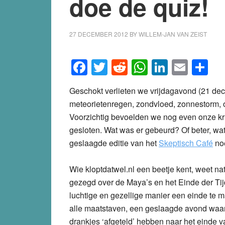
doe de quiz!
27 DECEMBER 2012
BY
WILLEM-JAN VAN ZEIST
Facebook
Twitter
Reddit
WhatsApp
LinkedI
Emai
S
Geschokt verlieten we vrijdagavond (21 de
meteorietenregen, zondvloed, zonnestorm, o
Voorzichtig bevoelden we nog even onze kru
gesloten. Wat was er gebeurd? Of beter, wa
geslaagde editie van het
Skeptisch Café
no
Wie kloptdatwel.nl een beetje kent, weet natu
gezegd over de Maya’s en het Einde der Ti
luchtige en gezellige manier een einde te m
alle maatstaven, een geslaagde avond waar
drankjes ‘afgeteld’ hebben naar het einde v