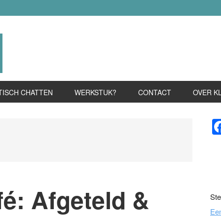
TISCH CHATTEN
WERKSTUK?
CONTACT
OVER K
P
S
é: Afgeteld &
Ste
Ee