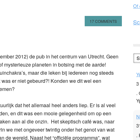
Of
Sc
17 COMMENTS
n
l
hare
cember 2012) de pub in het centrum van Utrecht. Geen
S
f mysterieuze planeten in botsing met de aarde!
inchakra’s, maar die leken bij iedereen nog steeds
Y
t was er niet gebeurd?! Konden we dit wel een
3
emen?
.
Y
urlijk dat het allemaal heel anders liep. Er is al veel
jden, en dit was een mooie gelegenheid om op een
N
aken aan al die onzin. Het skeptisch café was, naar
3
in we met ongeveer twintig onder het genot van wat
.
an de wereld. Naast het “officiële programma”, wat