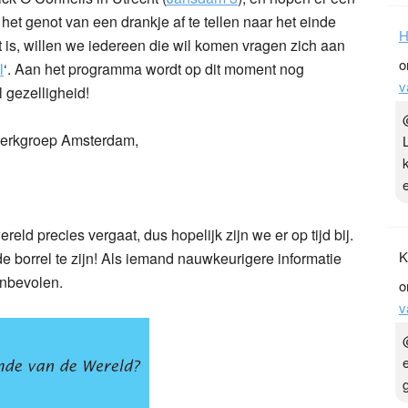
et genot van een drankje af te tellen naar het einde
H
 is, willen we iedereen die wil komen vragen zich aan
o
l
‘. Aan het programma wordt op dit moment nog
v
 gezelligheid!
werkgroep Amsterdam,
reld precies vergaat, dus hopelijk zijn we er op tijd bij.
K
de borrel te zijn! Als iemand nauwkeurigere informatie
anbevolen.
o
v