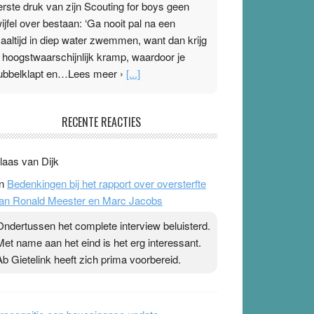
erste druk van zijn Scouting for boys geen
wijfel over bestaan: ‘Ga nooit pal na een
aaltijd in diep water zwemmen, want dan krijg
e hoogstwaarschijnlijk kramp, waardoor je
ubbelklapt en…Lees meer ›
[...]
leisterplakkers in de topspsort
RECENTE REACTIES
1 July 2026
-
Ward van Beek
 Na mondtape is nu de neuspleister in trek bij
laas van Dijk
opsporters. Ze hopen ermee hun hartslag te
n
Bedenkingen bij het rapport over oversterfte
erlagen terwijl ze meer zuurstof opnemen.
an Ronald Meester en Marc Jacobs
aarop heeft zo’n pleister geen effect. Maar het
evoel ‘makkelijker te ademen’ kan goud waard
Ondertussen het complete interview beluisterd.
ijn. Door…Lees meer Pleisterplakkers in de
Met name aan het eind is het erg interessant.
opspsort ›
[...]
Ab Gietelink heeft zich prima voorbereid.