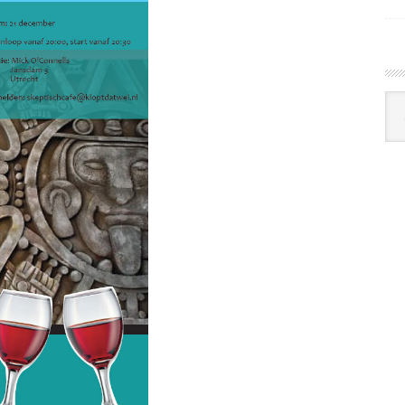
Arc
Klo