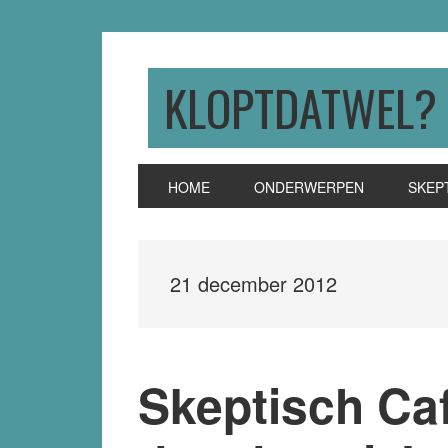
Skip
Skip
Skip
to
to
to
primary
main
primary
KLOPTDATWEL?
navigation
content
sidebar
HOME
ONDERWERPEN
SKEP
21 december 2012
Skeptisch Caf