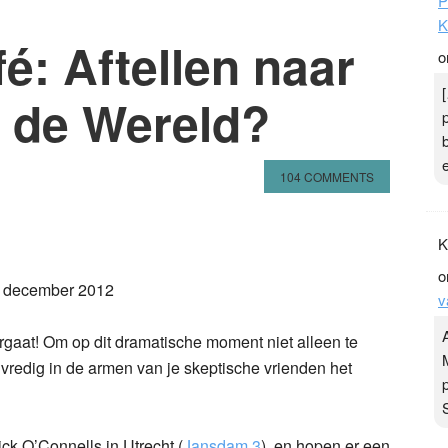
P
K
é: Aftellen naar
o
n de Wereld?
104 COMMENTS
n
l
hare
K
o
n 3 december 2012
v
rgaat! Om op dit dramatische moment niet alleen te
vredig in de armen van je skeptische vrienden het
ck O’Connells in Utrecht (
Jansdam 3
), en hopen er een