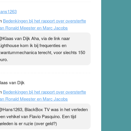
ans1263
n
Bedenkingen bij het rapport over oversterfte
an Ronald Meester en Marc Jacobs
@Klaas van Dijk Aha, via de link naar
Lighthouse kom ik bij frequenties en
kwantummechanica terecht, voor slechts 150
euro.
laas van Dijk
n
Bedenkingen bij het rapport over oversterfte
an Ronald Meester en Marc Jacobs
@Hans1263, BlackBox TV was in het verleden
een vehikel van Flavio Pasquino. Een tijd
geleden is er ruzie (over geld?)