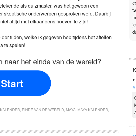
e
getekende als quizmaster, was het gewoon een
t
ver skeptische onderwerpen gesproken werd. Daarbij
m
niet altijd met elkaar eens hoeven te zijn!
j
d
der tijden, welke ik gegeven heb tijdens het aftellen
a te spelen!
P
3
en naar het einde van de wereld?
.
K
t
Start
o
v
v
D
g
z
t
 KALENDER
,
EINDE VAN DE WERELD
,
MAYA
,
MAYA KALENDER
,