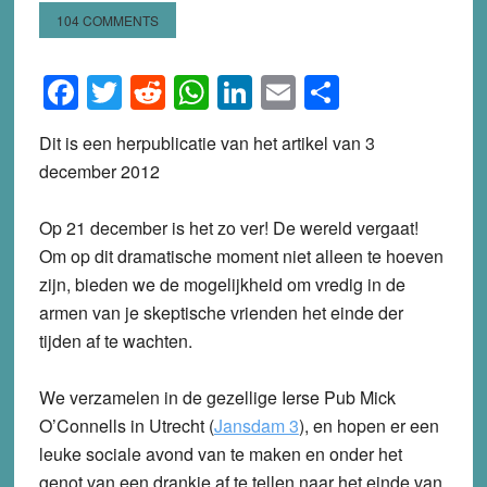
104 COMMENTS
Facebook
Twitter
Reddit
WhatsApp
LinkedIn
Email
Share
Dit is een herpublicatie van het artikel van 3
december 2012
Op 21 december is het zo ver! De wereld vergaat!
Om op dit dramatische moment niet alleen te hoeven
zijn, bieden we de mogelijkheid om vredig in de
armen van je skeptische vrienden het einde der
tijden af te wachten.
We verzamelen in de gezellige Ierse Pub Mick
O’Connells in Utrecht (
Jansdam 3
), en hopen er een
leuke sociale avond van te maken en onder het
genot van een drankje af te tellen naar het einde van