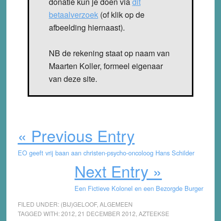
donatie kun je doen via
dit
betaalverzoek
(of klik op de
afbeelding hiernaast).
NB de rekening staat op naam van
Maarten Koller, formeel eigenaar
van deze site.
« Previous Entry
EO geeft vrij baan aan christen-psycho-oncoloog Hans Schilder
Next Entry »
Een Fictieve Kolonel en een Bezorgde Burger
FILED UNDER:
(BIJ)GELOOF
,
ALGEMEEN
TAGGED WITH:
2012
,
21 DECEMBER 2012
,
AZTEEKSE