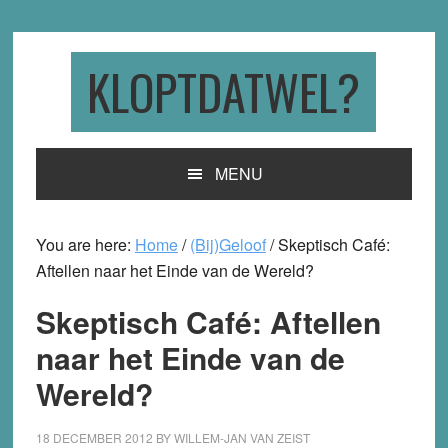
Skip
Skip
Skip
to
to
to
primary
main
primary
KLOPTDATWEL?
navigation
content
sidebar
MENU
You are here:
Home
/
(Bij)Geloof
/
Skeptisch Café:
Aftellen naar het Einde van de Wereld?
Skeptisch Café: Aftellen
naar het Einde van de
Wereld?
18 DECEMBER 2012
BY
WILLEM-JAN VAN ZEIST