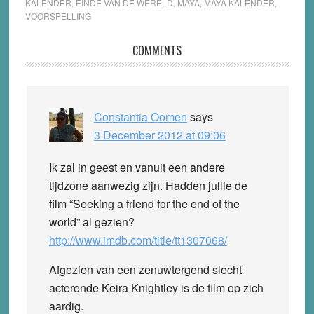
KALENDER
,
EINDE VAN DE WERELD
,
MAYA
,
MAYA KALENDER
,
VOORSPELLING
Reader
COMMENTS
Interactions
Constantia Oomen
says
3 December 2012 at 09:06
Ik zal in geest en vanuit een andere
tijdzone aanwezig zijn. Hadden jullie de
film “Seeking a friend for the end of the
world” al gezien?
http://www.imdb.com/title/tt1307068/
Afgezien van een zenuwtergend slecht
acterende Keira Knightley is de film op zich
aardig.