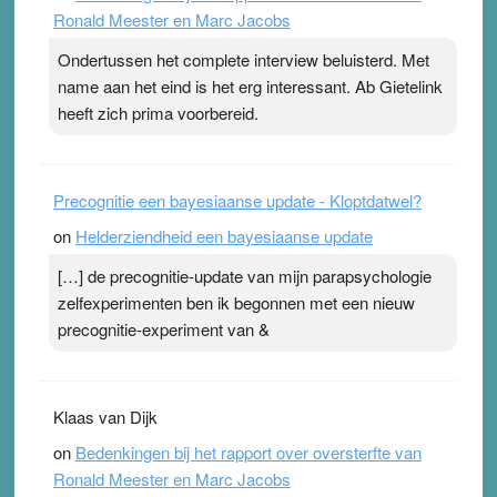
Ronald Meester en Marc Jacobs
pleister geen effect. Maar het gevoel ‘makkelijker te
ademen’ kan goud waard zijn. Door…Lees meer
Ondertussen het complete interview beluisterd. Met
Pleisterplakkers in de topspsort ›
[...]
name aan het eind is het erg interessant. Ab Gietelink
heeft zich prima voorbereid.
Precognitie een bayesiaanse update - Kloptdatwel?
on
Helderziendheid een bayesiaanse update
[…] de precognitie-update van mijn parapsychologie
zelfexperimenten ben ik begonnen met een nieuw
precognitie-experiment van &
Klaas van Dijk
on
Bedenkingen bij het rapport over oversterfte van
Ronald Meester en Marc Jacobs