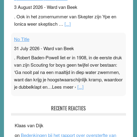
3 August 2026
-
Ward van Beek
. Ook in het zomernummer van Skepter zijn Ype en
Ionica weer skeptisch …
[...]
No Title
31 July 2026
-
Ward van Beek
. Robert Baden-Powell liet er in 1908, in de eerste druk
van zijn Scouting for boys geen twijfel over bestaan:
‘Ga nooit pal na een maaltijd in diep water zwemmen,
want dan krijg je hoogstwaarschijnlijk kramp, waardoor
je dubbelklapt en…Lees meer ›
[...]
Pleisterplakkers in de topspsort
RECENTE REACTIES
31 July 2026
-
Ward van Beek
. Na mondtape is nu de neuspleister in trek bij
Klaas van Dijk
topsporters. Ze hopen ermee hun hartslag te verlagen
on
Bedenkingen bij het rapport over oversterfte van
terwijl ze meer zuurstof opnemen. Daarop heeft zo’n