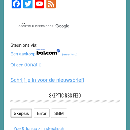
F
T
Y
F
Primary
Sidebar
a
wi
o
e
c
tt
u
e
e
er
T
d
b
u
Steun ons via:
o
b
Een aankoop
(meer info)
o
e
donatie
Of een
k
Schrijf je in voor de nieuwsbrief!
SKEPTIC RSS FEED
Skepsis
Error
SBM
Ype & Ionica zijn skeptisch