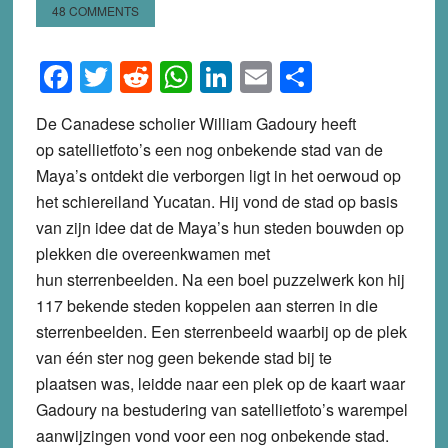
48 COMMENTS
Facebook
Twitter
Reddit
WhatsApp
LinkedIn
Email
Share
De Canadese scholier William Gadoury heeft
op satellietfoto’s een nog onbekende stad van de
Maya’s ontdekt die verborgen ligt in het oerwoud op
het schiereiland Yucatan. Hij vond de stad op basis
van zijn idee dat de Maya’s hun steden bouwden op
plekken die overeenkwamen met
hun sterrenbeelden. Na een boel puzzelwerk kon hij
117 bekende steden koppelen aan sterren in die
sterrenbeelden. Een sterrenbeeld waarbij op de plek
van één ster nog geen bekende stad bij te
plaatsen was, leidde naar een plek op de kaart waar
Gadoury na bestudering van satellietfoto’s warempel
aanwijzingen vond voor een nog onbekende stad.