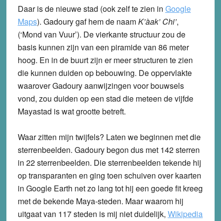
Daar is de nieuwe stad (ook zelf te zien in
Google
Maps
). Gadoury gaf hem de naam
K’àak’ Chi’
,
(‘Mond van Vuur’). De vierkante structuur zou de
basis kunnen zijn van een piramide van 86 meter
hoog. En in de buurt zijn er meer structuren te zien
die kunnen duiden op bebouwing. De oppervlakte
waarover Gadoury aanwijzingen voor bouwsels
vond, zou duiden op een stad die meteen de vijfde
Mayastad is wat grootte betreft.
Waar zitten mijn twijfels? Laten we beginnen met die
sterrenbeelden. Gadoury begon dus met 142 sterren
in 22 sterrenbeelden. Die sterrenbeelden tekende hij
op transparanten en ging toen schuiven over kaarten
in Google Earth net zo lang tot hij een goede fit kreeg
met de bekende Maya-steden. Maar waarom hij
uitgaat van 117 steden is mij niet duidelijk,
Wikipedia