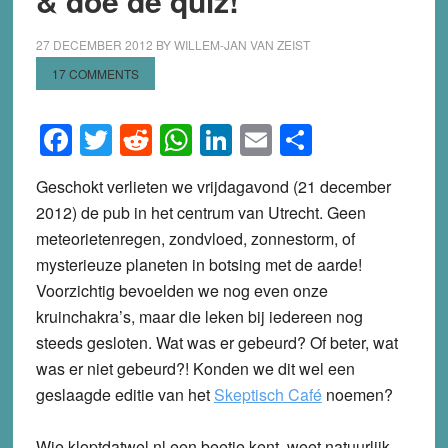
& doe de quiz!
27 DECEMBER 2012
BY
WILLEM-JAN VAN ZEIST
17 COMMENTS
Facebook
Twitter
Reddit
WhatsApp
LinkedIn
Email
Share
Geschokt verlieten we vrijdagavond (21 december
2012) de pub in het centrum van Utrecht. Geen
meteorietenregen, zondvloed, zonnestorm, of
mysterieuze planeten in botsing met de aarde!
Voorzichtig bevoelden we nog even onze
kruinchakra’s, maar die leken bij iedereen nog
steeds gesloten. Wat was er gebeurd? Of beter, wat
was er niet gebeurd?! Konden we dit wel een
geslaagde editie van het
Skeptisch Café
noemen?
Wie kloptdatwel.nl een beetje kent, weet natuurlijk