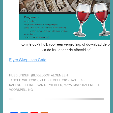
Kom je ook? [Klik voor een vergroting, of download de pdf
via de link onder de afbeelding]
Flyer Skeptisch Cafe
FILED UNDER:
(BIJ)GELOOF
,
ALGEMEEN
TAGGED WITH:
2012
,
21 DECEMBER 2012
,
AZTEEKSE
KALENDER
,
EINDE VAN DE WERELD
,
MAYA
,
MAYA KALENDER
,
VOORSPELLING