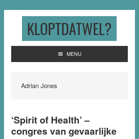
Skip
Skip
Skip
to
to
to
primary
main
primary
KLOPTDATWEL?
navigation
content
sidebar
MENU
Adrian Jones
‘Spirit of Health’ –
congres van gevaarlijke