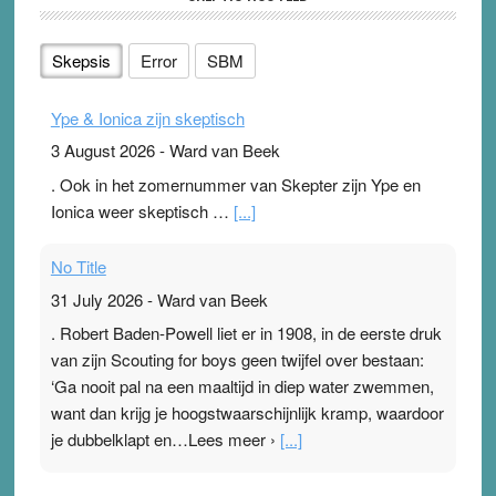
Skepsis
Error
SBM
Ype & Ionica zijn skeptisch
3 August 2026
-
Ward van Beek
. Ook in het zomernummer van Skepter zijn Ype en
Ionica weer skeptisch …
[...]
No Title
31 July 2026
-
Ward van Beek
. Robert Baden-Powell liet er in 1908, in de eerste druk
van zijn Scouting for boys geen twijfel over bestaan:
‘Ga nooit pal na een maaltijd in diep water zwemmen,
want dan krijg je hoogstwaarschijnlijk kramp, waardoor
je dubbelklapt en…Lees meer ›
[...]
Pleisterplakkers in de topspsort