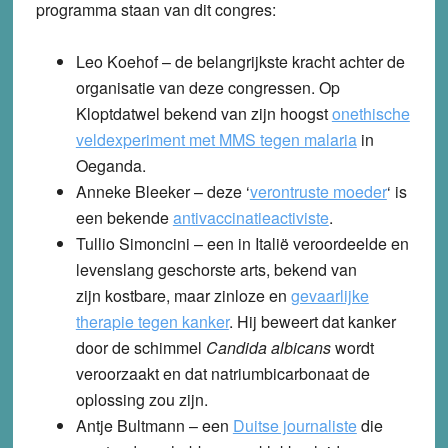
programma staan van dit congres:
Leo Koehof
– de belangrijkste kracht achter de
organisatie van deze congressen. Op
Kloptdatwel bekend van zijn hoogst
onethische
veldexperiment met MMS tegen malaria
in
Oeganda.
Anneke Bleeker
– deze ‘
verontruste moeder
‘ is
een bekende
antivaccinatieactiviste
.
Tullio Simoncini
– een in Italië veroordeelde en
levenslang geschorste arts, bekend van
zijn kostbare, maar zinloze en
gevaarlijke
therapie tegen kanker
. Hij beweert dat kanker
door de schimmel
Candida albicans
wordt
veroorzaakt en dat natriumbicarbonaat de
oplossing zou zijn.
Antje Bultmann
– een
Duitse journaliste
die