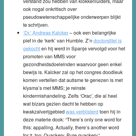
verstand zou hebben van klokkenluiders, maar
ook nogal onkritisch over
pseudowetenschappelijke onderwerpen blijkt
te schrijven.
‘Dr.’ Andreas Kalcker
– ook een belangrijke
pief in de ‘kerk’ van Humble. Z’n
doctorstitel is
gekocht
en hij werd in Spanje vervolgd voor het
promoten van MMS voor
gezondheidsdoeleinden waarvoor geen enkel
bewijs is. Kalcker zal op het congres doodleuk
komen vertellen dat autisme te genezen is met
klysma’s met MMS; je reinste
kindermishandeling. Zelfs ‘Orac’, die al heel
wat bizars gezien dacht te hebben op
kwakzalverijgebied
was verbijsterd
toen hij in
deze materie dook: “There’s only one word for
this: appalling. Actually, there’s another word
for it, too: Quackery. Pure quackery.”