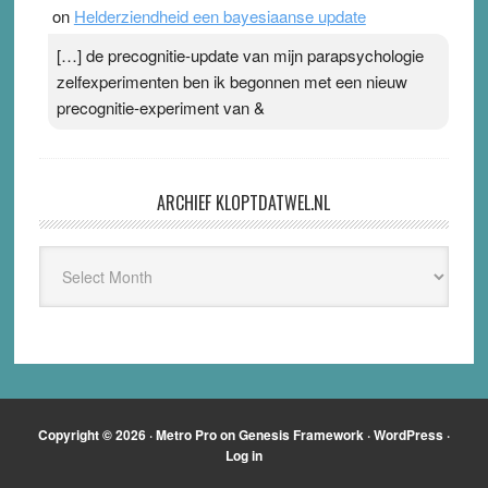
on
Helderziendheid een bayesiaanse update
[…] de precognitie-update van mijn parapsychologie
zelfexperimenten ben ik begonnen met een nieuw
precognitie-experiment van &
ARCHIEF KLOPTDATWEL.NL
Archief
Kloptdatwel.nl
Copyright © 2026 ·
Metro Pro
on
Genesis Framework
·
WordPress
·
Log in