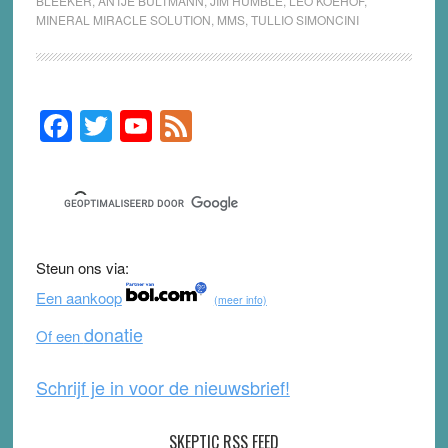
BLEEKER
,
ANTJE BULTMANN
,
JIM HUMBLE
,
LEO KOEHOF
,
MINERAL MIRACLE SOLUTION
,
MMS
,
TULLIO SIMONCINI
F
T
Y
F
Primary
Sidebar
a
wi
o
e
c
tt
u
e
e
er
T
d
b
u
Steun ons via:
o
b
Een aankoop
(meer info)
o
e
donatie
Of een
k
Schrijf je in voor de nieuwsbrief!
SKEPTIC RSS FEED