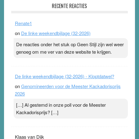
RECENTE REACTIES
31 July 2026
-
Ward van Beek
. Na mondtape is nu de neuspleister in trek bij
Renate1
topsporters. Ze hopen ermee hun hartslag te verlagen
on
De linke weekendbijlage (32-2026)
terwijl ze meer zuurstof opnemen. Daarop heeft zo’n
pleister geen effect. Maar het gevoel ‘makkelijker te
De reacties onder het stuk op Geen Stijl zijn wel weer
ademen’ kan goud waard zijn. Door…Lees meer
genoeg om me ver van deze website te krijgen.
Pleisterplakkers in de topspsort ›
[...]
De linke weekendbijlage (32-2026) - Kloptdatwel?
on
Genomineerden voor de Meester Kackadorisprijs
2026
[…] Al gestemd in onze poll voor de Meester
Kackadorisprijs? […]
Klaas van Dijk