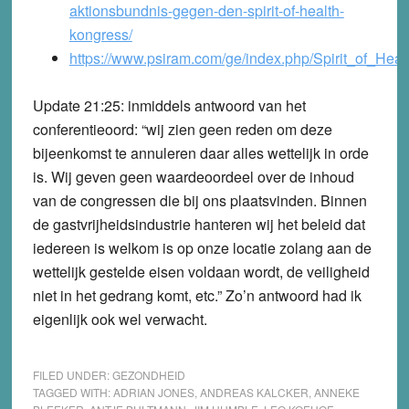
aktionsbundnis-gegen-den-spirit-of-health-
kongress/
https://www.psiram.com/ge/index.php/Spirit_of_Hea
Update 21:25:
inmiddels antwoord van het
conferentieoord: “wij zien geen reden om deze
bijeenkomst te annuleren daar alles wettelijk in orde
is. Wij geven geen waardeoordeel over de inhoud
van de congressen die bij ons plaatsvinden. Binnen
de gastvrijheidsindustrie hanteren wij het beleid dat
iedereen is welkom is op onze locatie zolang aan de
wettelijk gestelde eisen voldaan wordt, de veiligheid
niet in het gedrang komt, etc.” Zo’n antwoord had ik
eigenlijk ook wel verwacht.
FILED UNDER:
GEZONDHEID
TAGGED WITH:
ADRIAN JONES
,
ANDREAS KALCKER
,
ANNEKE