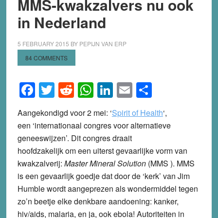
MMS-kwakzalvers nu ook
in Nederland
5 FEBRUARY 2015
BY
PEPIJN VAN ERP
84 COMMENTS
Facebook
Twitter
Reddit
WhatsApp
LinkedIn
Email
Share
Aangekondigd voor 2 mei: ‘
Spirit of Health
‘,
een ‘internationaal congres voor alternatieve
geneeswijzen’. Dit congres draait
hoofdzakelijk om een uiterst gevaarlijke vorm van
kwakzalverij:
Master Mineral Solution
(MMS ). MMS
is een gevaarlijk goedje dat door de ‘kerk’ van Jim
Humble wordt aangeprezen als wondermiddel tegen
zo’n beetje elke denkbare aandoening: kanker,
hiv/aids, malaria, en ja, ook ebola! Autoriteiten in