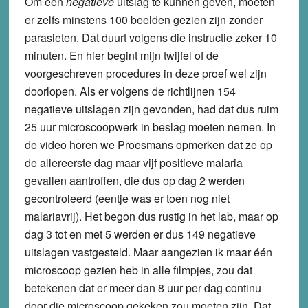
Om een
negatieve
uitslag te kunnen geven, moeten
er zelfs minstens 100 beelden gezien zijn zonder
parasieten. Dat duurt volgens die instructie zeker 10
minuten. En hier begint mijn twijfel of de
voorgeschreven procedures in deze proef wel zijn
doorlopen. Als er volgens de richtlijnen 154
negatieve uitslagen zijn gevonden, had dat dus ruim
25 uur microscoopwerk in beslag moeten nemen. In
de video horen we Proesmans opmerken dat ze op
de allereerste dag maar vijf positieve malaria
gevallen aantroffen, die dus op dag 2 werden
gecontroleerd (eentje was er toen nog niet
malariavrij). Het begon dus rustig in het lab, maar op
dag 3 tot en met 5 werden er dus 149 negatieve
uitslagen vastgesteld. Maar aangezien ik maar één
microscoop gezien heb in alle filmpjes, zou dat
betekenen dat er meer dan 8 uur per dag continu
door die microscoop gekeken zou moeten zijn. Dat