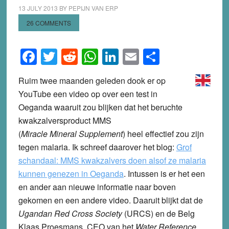
13 JULY 2013
BY
PEPIJN VAN ERP
26 COMMENTS
Facebook
Twitter
Reddit
WhatsApp
LinkedIn
Email
Share
Ruim twee maanden geleden dook er op
YouTube een video op over een test in
Oeganda waaruit zou blijken dat het beruchte
kwakzalversproduct MMS
(
Miracle Mineral Supplement
) heel effectief zou zijn
tegen malaria. Ik schreef daarover het blog:
Grof
schandaal: MMS kwakzalvers doen alsof ze malaria
kunnen genezen in Oeganda
. Intussen is er het een
en ander aan nieuwe informatie naar boven
gekomen en een andere video. Daaruit blijkt dat de
Ugandan Red Cross Society
(URCS) en de Belg
Klaas Proesmans, CEO van het
Water Reference