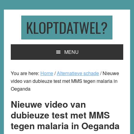
Skip
Skip
Skip
to
to
to
primary
main
primary
KLOPTDATWEL?
navigation
content
sidebar
MENU
You are here:
Home
/
Alternatieve schade
/
Nieuwe
video van dubieuze test met MMS tegen malaria in
Oeganda
Nieuwe video van
dubieuze test met MMS
tegen malaria in Oeganda