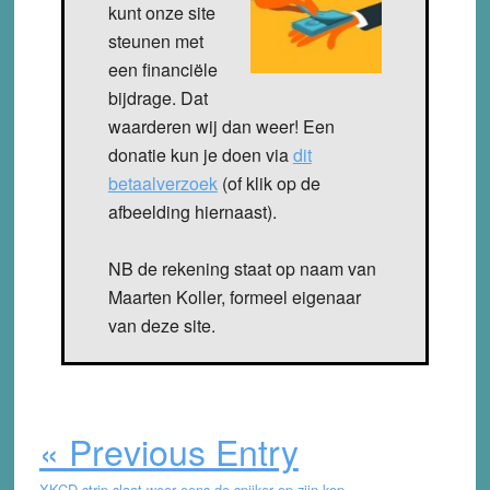
kunt onze site
steunen met
een financiële
bijdrage. Dat
waarderen wij dan weer! Een
donatie kun je doen via
dit
betaalverzoek
(of klik op de
afbeelding hiernaast).
NB de rekening staat op naam van
Maarten Koller, formeel eigenaar
van deze site.
« Previous Entry
XKCD strip slaat weer eens de spijker op zijn kop