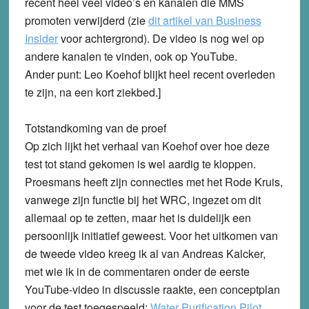
recent heel veel video’s en kanalen die MMS
promoten verwijderd (zie
dit artikel van Business
Insider
voor achtergrond). De video is nog wel op
andere kanalen te vinden, ook op YouTube.
Ander punt: Leo Koehof blijkt heel recent overleden
te zijn, na een kort ziekbed.]
Totstandkoming van de proef
Op zich lijkt het verhaal van Koehof over hoe deze
test tot stand gekomen is wel aardig te kloppen.
Proesmans heeft zijn connecties met het Rode Kruis,
vanwege zijn functie bij het WRC, ingezet om dit
allemaal op te zetten, maar het is duidelijk een
persoonlijk initiatief geweest. Voor het uitkomen van
de tweede video kreeg ik al van Andreas Kalcker,
met wie ik in de commentaren onder de eerste
YouTube-video in discussie raakte, een conceptplan
voor de test toegespeeld:
Water Purification Pilot