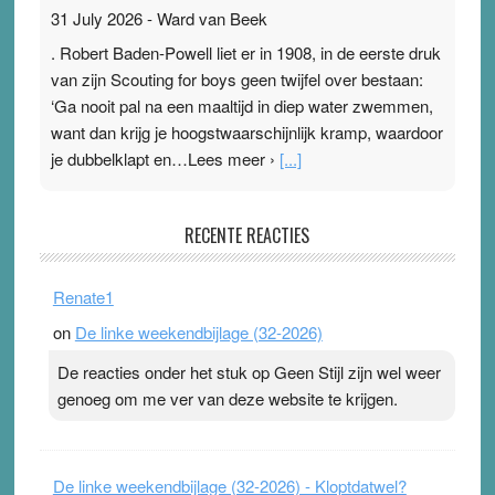
31 July 2026
-
Ward van Beek
. Robert Baden-Powell liet er in 1908, in de eerste druk
van zijn Scouting for boys geen twijfel over bestaan:
‘Ga nooit pal na een maaltijd in diep water zwemmen,
want dan krijg je hoogstwaarschijnlijk kramp, waardoor
je dubbelklapt en…Lees meer ›
[...]
Pleisterplakkers in de topspsort
RECENTE REACTIES
31 July 2026
-
Ward van Beek
. Na mondtape is nu de neuspleister in trek bij
Renate1
topsporters. Ze hopen ermee hun hartslag te verlagen
on
De linke weekendbijlage (32-2026)
terwijl ze meer zuurstof opnemen. Daarop heeft zo’n
pleister geen effect. Maar het gevoel ‘makkelijker te
De reacties onder het stuk op Geen Stijl zijn wel weer
ademen’ kan goud waard zijn. Door…Lees meer
genoeg om me ver van deze website te krijgen.
Pleisterplakkers in de topspsort ›
[...]
De linke weekendbijlage (32-2026) - Kloptdatwel?