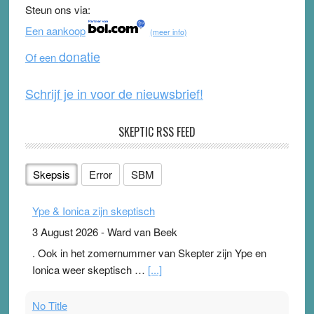
b
u
Steun ons via:
o
b
Een aankoop
(meer info)
o
e
donatie
Of een
k
Schrijf je in voor de nieuwsbrief!
SKEPTIC RSS FEED
Skepsis
Error
SBM
Ype & Ionica zijn skeptisch
3 August 2026
-
Ward van Beek
. Ook in het zomernummer van Skepter zijn Ype en
Ionica weer skeptisch …
[...]
No Title