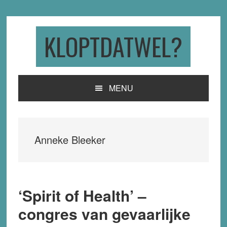
Skip
Skip
Skip
to
to
to
primary
main
primary
KLOPTDATWEL?
navigation
content
sidebar
MENU
Anneke Bleeker
‘Spirit of Health’ –
congres van gevaarlijke