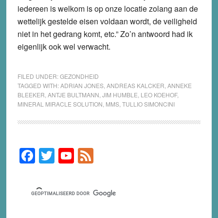
iedereen is welkom is op onze locatie zolang aan de
wettelijk gestelde eisen voldaan wordt, de veiligheid
niet in het gedrang komt, etc.” Zo’n antwoord had ik
eigenlijk ook wel verwacht.
FILED UNDER:
GEZONDHEID
TAGGED WITH:
ADRIAN JONES
,
ANDREAS KALCKER
,
ANNEKE
BLEEKER
,
ANTJE BULTMANN
,
JIM HUMBLE
,
LEO KOEHOF
,
MINERAL MIRACLE SOLUTION
,
MMS
,
TULLIO SIMONCINI
F
T
Y
F
Primary
Sidebar
a
wi
o
e
c
tt
u
e
e
er
T
d