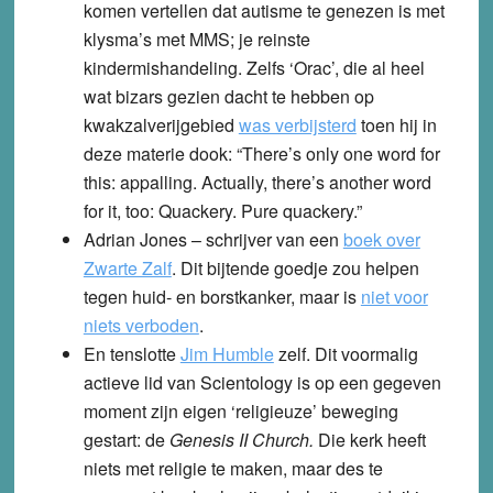
komen vertellen dat autisme te genezen is met
klysma’s met MMS; je reinste
kindermishandeling. Zelfs ‘Orac’, die al heel
wat bizars gezien dacht te hebben op
kwakzalverijgebied
was verbijsterd
toen hij in
deze materie dook: “There’s only one word for
this: appalling. Actually, there’s another word
for it, too: Quackery. Pure quackery.”
Adrian Jones
– schrijver van een
boek over
Zwarte Zalf
. Dit bijtende goedje zou helpen
tegen huid- en borstkanker, maar is
niet voor
niets verboden
.
En tenslotte
Jim Humble
zelf. Dit voormalig
actieve lid van Scientology is op een gegeven
moment zijn eigen ‘religieuze’ beweging
gestart: de
Genesis II Church.
Die kerk heeft
niets met religie te maken, maar des te