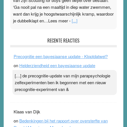
van zijn Scouting for boys geen twijfel over bestaan:
‘Ga nooit pal na een maaltijd in diep water zwemmen,
want dan krijg je hoogstwaarschijnlijk kramp, waardoor
je dubbelklapt en…Lees meer ›
[...]
Pleisterplakkers in de topspsort
RECENTE REACTIES
31 July 2026
-
Ward van Beek
. Na mondtape is nu de neuspleister in trek bij
Precognitie een bayesiaanse update - Kloptdatwel?
topsporters. Ze hopen ermee hun hartslag te verlagen
on
Helderziendheid een bayesiaanse update
terwijl ze meer zuurstof opnemen. Daarop heeft zo’n
pleister geen effect. Maar het gevoel ‘makkelijker te
[…] de precognitie-update van mijn parapsychologie
ademen’ kan goud waard zijn. Door…Lees meer
zelfexperimenten ben ik begonnen met een nieuw
Pleisterplakkers in de topspsort ›
[...]
precognitie-experiment van &
Klaas van Dijk
on
Bedenkingen bij het rapport over oversterfte van