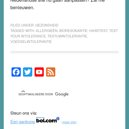
benieuwen.
FILED UNDER:
GEZONDHEID
TAGGED WITH:
ALLERGIEËN
,
BIORESONANTIE
,
HAARTEST
,
TEST
YOUR INTOLERANCE
,
TESTUWINTOLERANTIE
,
VOEDSELINTOLERANTIE
F
T
Y
F
Primary
Sidebar
a
wi
o
e
c
tt
u
e
e
er
T
d
b
u
Steun ons via:
o
b
Een aankoop
(meer info)
o
e