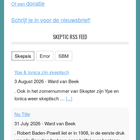
donatie
Of een
k
Schrijf je in voor de nieuwsbrief!
SKEPTIC RSS FEED
Skepsis
Error
SBM
Ype & Ionica zijn skeptisch
3 August 2026
-
Ward van Beek
. Ook in het zomernummer van Skepter zijn Ype en
Ionica weer skeptisch …
[...]
No Title
31 July 2026
-
Ward van Beek
. Robert Baden-Powell liet er in 1908, in de eerste druk