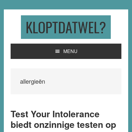
Skip
Skip
Skip
to
to
to
primary
main
primary
KLOPTDATWEL?
navigation
content
sidebar
MENU
allergieën
Test Your Intolerance
biedt onzinnige testen op