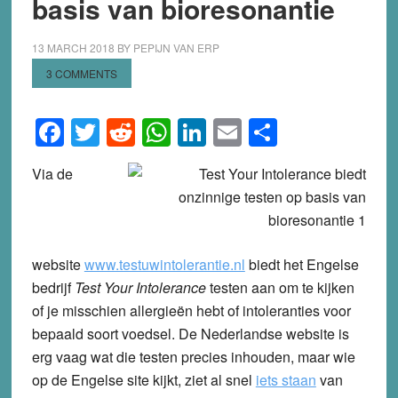
basis van bioresonantie
13 MARCH 2018
BY
PEPIJN VAN ERP
3 COMMENTS
Facebook
Twitter
Reddit
WhatsApp
LinkedIn
Email
Share
Via de
website
www.testuwintolerantie.nl
biedt het Engelse
bedrijf
Test Your Intolerance
testen aan om te kijken
of je misschien allergieën hebt of intoleranties voor
bepaald soort voedsel. De Nederlandse website is
erg vaag wat die testen precies inhouden, maar wie
op de Engelse site kijkt, ziet al snel
iets staan
van