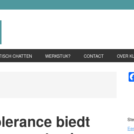
TISCH CHATTEN
WERKSTUK?
CONTACT
OVER K
P
S
olerance biedt
Ste
Ee