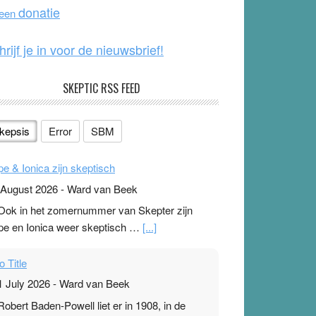
o
e
donatie
 een
k
hrijf je in voor de nieuwsbrief!
SKEPTIC RSS FEED
kepsis
Error
SBM
pe & Ionica zijn skeptisch
 August 2026
-
Ward van Beek
 Ook in het zomernummer van Skepter zijn
pe en Ionica weer skeptisch …
[...]
o Title
1 July 2026
-
Ward van Beek
 Robert Baden-Powell liet er in 1908, in de