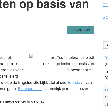
ten op basis van
Of
e
Sc
3 COMMENTS
n
l
hare
S
edt het
Y
 aan om te
3
oleranties voor
.
site is erg
Y
ie op de Engelse site kijkt, ziet al snel
iets staan
van
en afgaan.
Bioresonantie
is namelijk je reinste onzin.
N
3
een medewerker in de chat:
.