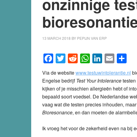
onzinnige tes
bioresonanti
13 MARCH 2018
BY
PEPIJN VAN ERP
Facebook
Twitter
Reddit
WhatsApp
LinkedI
Emai
S
Via de website
www.testuwintolerantie.nl
bi
Engelse bedrijf
Test Your Intolerance
testen
kijken of je misschien allergieën hebt of int
bepaald soort voedsel. De Nederlandse web
vaag wat die testen precies inhouden, maar w
Bioresonance
, en dan moeten de alarmbell
Ik vroeg het voor de zekerheid even na bij 