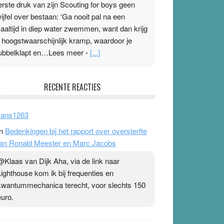
erste druk van zijn Scouting for boys geen
wijfel over bestaan: ‘Ga nooit pal na een
aaltijd in diep water zwemmen, want dan krijg
e hoogstwaarschijnlijk kramp, waardoor je
ubbelklapt en…Lees meer ›
[...]
leisterplakkers in de topspsort
RECENTE REACTIES
1 July 2026
-
Ward van Beek
 Na mondtape is nu de neuspleister in trek bij
ans1263
opsporters. Ze hopen ermee hun hartslag te
n
Bedenkingen bij het rapport over oversterfte
erlagen terwijl ze meer zuurstof opnemen.
an Ronald Meester en Marc Jacobs
aarop heeft zo’n pleister geen effect. Maar het
evoel ‘makkelijker te ademen’ kan goud waard
@Klaas van Dijk Aha, via de link naar
ijn. Door…Lees meer Pleisterplakkers in de
Lighthouse kom ik bij frequenties en
opspsort ›
[...]
kwantummechanica terecht, voor slechts 150
euro.