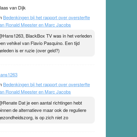
laas van Dijk
n
Bedenkingen bij het rapport over oversterfte
an Ronald Meester en Marc Jacobs
@Hans1263, BlackBox TV was in het verleden
een vehikel van Flavio Pasquino. Een tijd
geleden is er ruzie (over geld?)
ans1263
n
Bedenkingen bij het rapport over oversterfte
an Ronald Meester en Marc Jacobs
@Renate Dat je een aantal richtingen hebt
binnen de alternatieve maar ook de reguliere
gezondheidszorg, is op zich niet zo