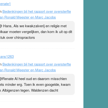
enate1
n
Bedenkingen bij het rapport over oversterfte
an Ronald Meester en Marc Jacobs
@ Hans, Als we kwakzalverij en religie met
elkaar moeten vergelijken, dan kom ik uit op dit
stuk over chiropractors
ans1263
n
Bedenkingen bij het rapport over oversterfte
an Ronald Meester en Marc Jacobs
@Renate Al heel oud en daarom misschien
iets minder erg. Toen ik even googelde, kwam
ik Albigenzen tegen. Waldenzen dacht