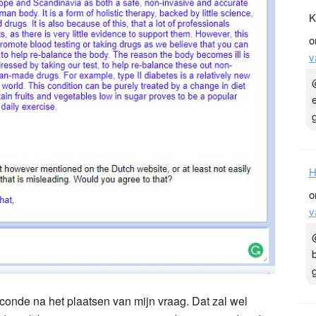
K
o
v
H
o
v
conde na het plaatsen van mijn vraag. Dat zal wel