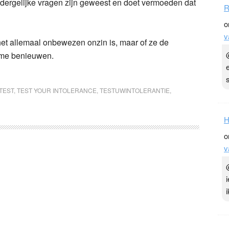
dergelijke vragen zijn geweest en doet vermoeden dat
R
o
v
 het allemaal onbewezen onzin is, maar of ze de
 me benieuwen.
TEST
,
TEST YOUR INTOLERANCE
,
TESTUWINTOLERANTIE
,
H
o
v