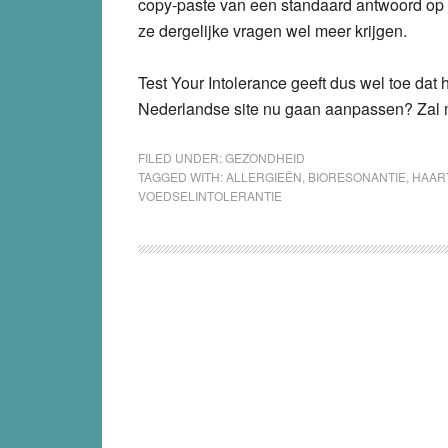
copy-paste van een standaard antwoord op 
ze dergelijke vragen wel meer krijgen.
Test Your Intolerance geeft dus wel toe dat
Nederlandse site nu gaan aanpassen? Zal
FILED UNDER:
GEZONDHEID
TAGGED WITH:
ALLERGIEËN
,
BIORESONANTIE
,
HAAR
VOEDSELINTOLERANTIE