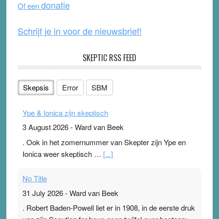
donatie
Of een
k
Schrijf je in voor de nieuwsbrief!
SKEPTIC RSS FEED
Skepsis
Error
SBM
Ype & Ionica zijn skeptisch
3 August 2026
-
Ward van Beek
. Ook in het zomernummer van Skepter zijn Ype en
Ionica weer skeptisch …
[...]
No Title
31 July 2026
-
Ward van Beek
. Robert Baden-Powell liet er in 1908, in de eerste druk