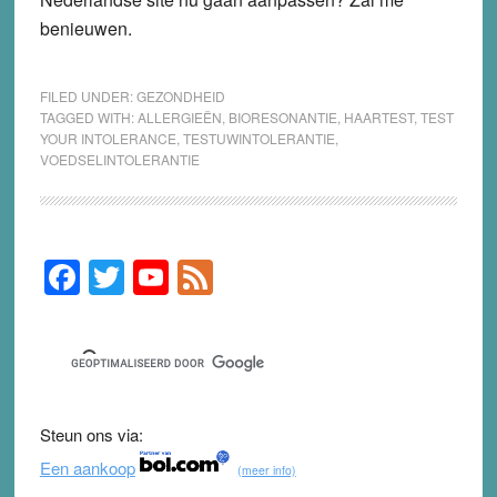
benieuwen.
FILED UNDER:
GEZONDHEID
TAGGED WITH:
ALLERGIEËN
,
BIORESONANTIE
,
HAARTEST
,
TEST
YOUR INTOLERANCE
,
TESTUWINTOLERANTIE
,
VOEDSELINTOLERANTIE
F
T
Y
F
Primary
Sidebar
a
wi
o
e
c
tt
u
e
e
er
T
d
b
u
Steun ons via:
o
b
Een aankoop
(meer info)
o
e