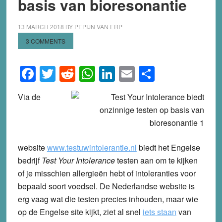
basis van bioresonantie
13 MARCH 2018
BY
PEPIJN VAN ERP
3 COMMENTS
Facebook
Twitter
Reddit
WhatsApp
LinkedIn
Email
Share
Via de
website
www.testuwintolerantie.nl
biedt het Engelse
bedrijf
Test Your Intolerance
testen aan om te kijken
of je misschien allergieën hebt of intoleranties voor
bepaald soort voedsel. De Nederlandse website is
erg vaag wat die testen precies inhouden, maar wie
op de Engelse site kijkt, ziet al snel
iets staan
van