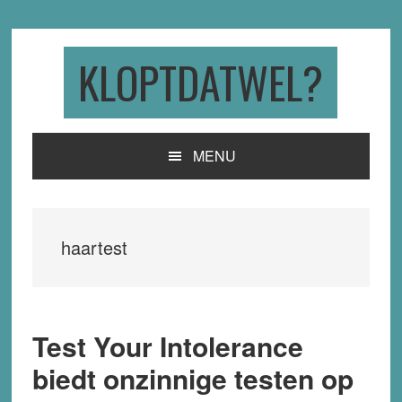
Skip
Skip
Skip
to
to
to
primary
main
primary
KLOPTDATWEL?
navigation
content
sidebar
MENU
haartest
Test Your Intolerance
biedt onzinnige testen op