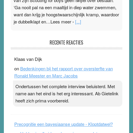
van zijn Scouting for boys geen twijfel over bestaan:
‘Ga nooit pal na een maaltijd in diep water zwemmen,
want dan krijg je hoogstwaarschijnlijk kramp, waardoor
je dubbelklapt en…Lees meer ›
[...]
Pleisterplakkers in de topspsort
RECENTE REACTIES
31 July 2026
-
Ward van Beek
. Na mondtape is nu de neuspleister in trek bij
Klaas van Dijk
topsporters. Ze hopen ermee hun hartslag te verlagen
on
Bedenkingen bij het rapport over oversterfte van
terwijl ze meer zuurstof opnemen. Daarop heeft zo’n
Ronald Meester en Marc Jacobs
pleister geen effect. Maar het gevoel ‘makkelijker te
ademen’ kan goud waard zijn. Door…Lees meer
Ondertussen het complete interview beluisterd. Met
Pleisterplakkers in de topspsort ›
[...]
name aan het eind is het erg interessant. Ab Gietelink
heeft zich prima voorbereid.
Precognitie een bayesiaanse update - Kloptdatwel?