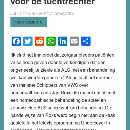
voor de tuchtrechter
4 JULY 2014
BY
LAURENS DRAGSTRA
142 COMMENTS
Facebook
Twitter
Reddit
WhatsApp
LinkedIn
Email
Share
“Ik vind het immoreel dat zorgaanbieders patiënten
valse hoop geven door te verkondigen dat een
ongeneeslijke ziekte als ALS met een behandeling
wel kan worden genezen.” Aldus luidt het oordeel
van minister Schippers van VWS over
homeopathisch arts Jan Roxs die meent dat hij met
een homeopathische behandeling de spier- en
zenuwziekte ALS succesvol kan behandelen. De
handelwijze van Roxs werd begin mei aan de kaak
gesteld in het televisieprogramma Undercover in