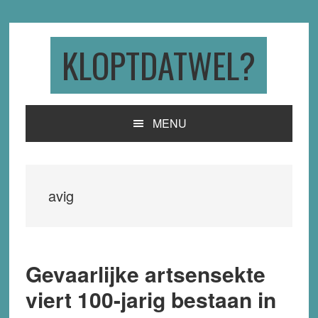
Skip
Skip
Skip
to
to
to
primary
main
primary
KLOPTDATWEL?
navigation
content
sidebar
MENU
avig
Gevaarlijke artsensekte
viert 100-jarig bestaan in