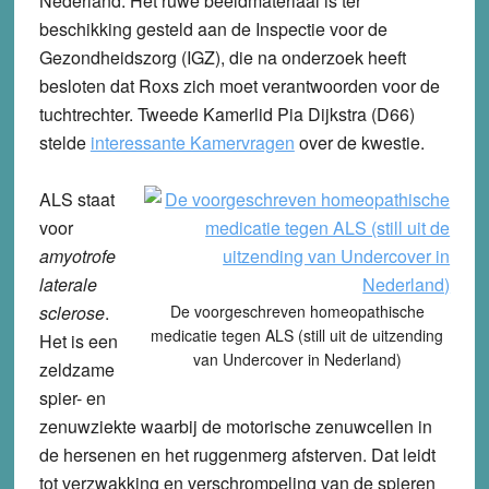
Nederland. Het ruwe beeldmateriaal is ter
beschikking gesteld aan de Inspectie voor de
Gezondheidszorg (IGZ), die na onderzoek heeft
besloten dat Roxs zich moet verantwoorden voor de
tuchtrechter. Tweede Kamerlid Pia Dijkstra (D66)
stelde
interessante Kamervragen
over de kwestie.
ALS staat
voor
amyotrofe
laterale
sclerose
.
De voorgeschreven homeopathische
medicatie tegen ALS (still uit de uitzending
Het is een
van Undercover in Nederland)
zeldzame
spier- en
zenuwziekte waarbij de motorische zenuwcellen in
de hersenen en het ruggenmerg afsterven. Dat leidt
tot verzwakking en verschrompeling van de spieren