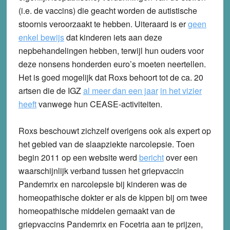
(i.e. de vaccins) die geacht worden de autistische
stoornis veroorzaakt te hebben. Uiteraard is er
geen
enkel bewijs
dat kinderen iets aan deze
nepbehandelingen hebben, terwijl hun ouders voor
deze nonsens honderden euro’s moeten neertellen.
Het is goed mogelijk dat Roxs behoort tot de ca. 20
artsen die de IGZ
al meer dan een jaar
in het vizier
heeft
vanwege hun CEASE-activiteiten.
Roxs beschouwt zichzelf overigens ook als expert op
het gebied van de slaapziekte narcolepsie. Toen
begin 2011 op een website werd
bericht
over een
waarschijnlijk verband tussen het griepvaccin
Pandemrix en narcolepsie bij kinderen was de
homeopathische dokter er als de kippen bij om twee
homeopathische middelen gemaakt van de
griepvaccins Pandemrix en Focetria aan te prijzen,