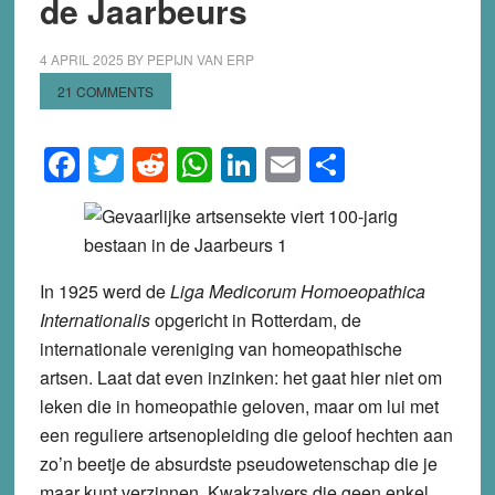
de Jaarbeurs
4 APRIL 2025
BY
PEPIJN VAN ERP
21 COMMENTS
Facebook
Twitter
Reddit
WhatsApp
LinkedIn
Email
Share
In 1925 werd de
Liga Medicorum Homoeopathica
Internationalis
opgericht in Rotterdam, de
internationale vereniging van homeopathische
artsen. Laat dat even inzinken: het gaat hier niet om
leken die in homeopathie geloven, maar om lui met
een reguliere artsenopleiding die geloof hechten aan
zo’n beetje de absurdste pseudowetenschap die je
maar kunt verzinnen. Kwakzalvers die geen enkel