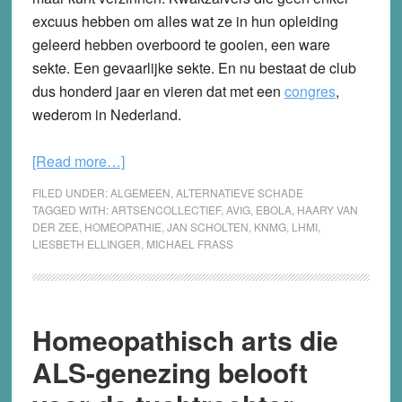
excuus hebben om alles wat ze in hun opleiding
geleerd hebben overboord te gooien, een ware
sekte. Een gevaarlijke sekte. En nu bestaat de club
dus honderd jaar en vieren dat met een
congres
,
wederom in Nederland.
about
[Read more…]
Gevaarlijke
FILED UNDER:
ALGEMEEN
,
ALTERNATIEVE SCHADE
artsensekte
TAGGED WITH:
ARTSENCOLLECTIEF
,
AVIG
,
EBOLA
,
HAARY VAN
DER ZEE
,
HOMEOPATHIE
,
JAN SCHOLTEN
,
KNMG
,
LHMI
,
viert
LIESBETH ELLINGER
,
MICHAEL FRASS
100-
jarig
bestaan
in
Homeopathisch arts die
de
ALS-genezing belooft
Jaarbeurs