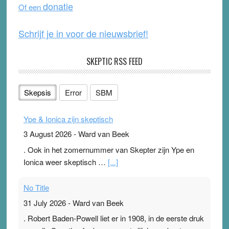
donatie
Of een
k
Schrijf je in voor de nieuwsbrief!
SKEPTIC RSS FEED
Skepsis
Error
SBM
Ype & Ionica zijn skeptisch
3 August 2026
-
Ward van Beek
. Ook in het zomernummer van Skepter zijn Ype en
Ionica weer skeptisch …
[...]
No Title
31 July 2026
-
Ward van Beek
. Robert Baden-Powell liet er in 1908, in de eerste druk