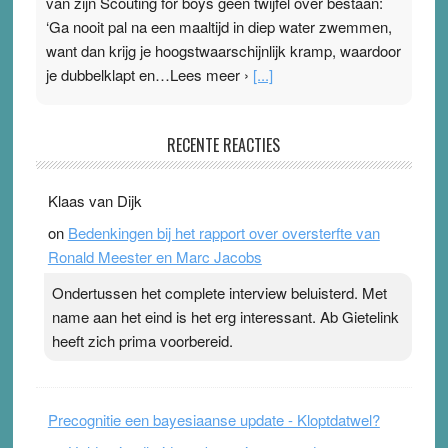
van zijn Scouting for boys geen twijfel over bestaan:
‘Ga nooit pal na een maaltijd in diep water zwemmen,
want dan krijg je hoogstwaarschijnlijk kramp, waardoor
je dubbelklapt en…Lees meer ›
[...]
Pleisterplakkers in de topspsort
RECENTE REACTIES
31 July 2026
-
Ward van Beek
. Na mondtape is nu de neuspleister in trek bij
Klaas van Dijk
topsporters. Ze hopen ermee hun hartslag te verlagen
on
Bedenkingen bij het rapport over oversterfte van
terwijl ze meer zuurstof opnemen. Daarop heeft zo’n
Ronald Meester en Marc Jacobs
pleister geen effect. Maar het gevoel ‘makkelijker te
ademen’ kan goud waard zijn. Door…Lees meer
Ondertussen het complete interview beluisterd. Met
Pleisterplakkers in de topspsort ›
[...]
name aan het eind is het erg interessant. Ab Gietelink
heeft zich prima voorbereid.
Precognitie een bayesiaanse update - Kloptdatwel?