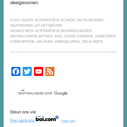
deelgenomen.
FILED UNDER:
ALTERNATIEVE SCHADE
,
FACTCHECKING
,
GEZONDHEID
,
UIT HET NIEUWS
TAGGED WITH:
ALTERNATIEVE BEHANDELWIJZEN
,
ANTIVACCINATIE MYTHES
,
AVIG
,
CEASE-THERAPIE
,
HOMEOPAAT
,
HOMEOPATHIE
,
JAN ROXS
,
KWAKZALVERIJ
,
TINUS SMITS
F
T
Y
F
Primary
Sidebar
a
wi
o
e
c
tt
u
e
e
er
T
d
b
u
Steun ons via:
o
b
Een aankoop
(meer info)
o
e