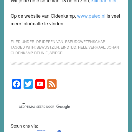
Wil je de hele serie van 15 delen zien,
klik dan hier
.
Op de website van Oldenkamp,
www.pateo.nl
is veel
meer informatie te vinden.
FILED UNDER:
DE IDEEËN VAN
,
PSEUDOWETENSCHAP
TAGGED WITH:
BEWUSTZIJN
,
EINDTIJD
,
HELE VERHAAL
,
JOHAN
OLDENKAMP
,
REUNIE
,
SPIEGEL
F
T
Y
F
Primary
Sidebar
a
wi
o
e
c
tt
u
e
e
er
T
d
b
u
Steun ons via:
o
b