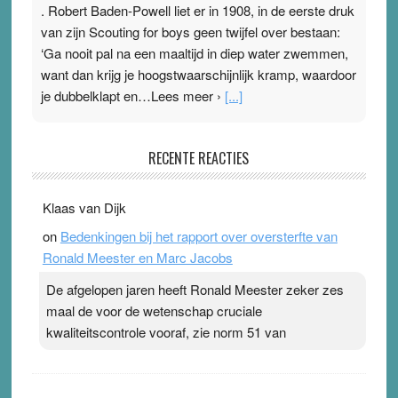
. Robert Baden-Powell liet er in 1908, in de eerste druk
van zijn Scouting for boys geen twijfel over bestaan:
‘Ga nooit pal na een maaltijd in diep water zwemmen,
want dan krijg je hoogstwaarschijnlijk kramp, waardoor
je dubbelklapt en…Lees meer ›
[...]
Pleisterplakkers in de topspsort
RECENTE REACTIES
31 July 2026
-
Ward van Beek
. Na mondtape is nu de neuspleister in trek bij
Klaas van Dijk
topsporters. Ze hopen ermee hun hartslag te verlagen
on
Bedenkingen bij het rapport over oversterfte van
terwijl ze meer zuurstof opnemen. Daarop heeft zo’n
Ronald Meester en Marc Jacobs
pleister geen effect. Maar het gevoel ‘makkelijker te
ademen’ kan goud waard zijn. Door…Lees meer
De afgelopen jaren heeft Ronald Meester zeker zes
Pleisterplakkers in de topspsort ›
[...]
maal de voor de wetenschap cruciale
kwaliteitscontrole vooraf, zie norm 51 van