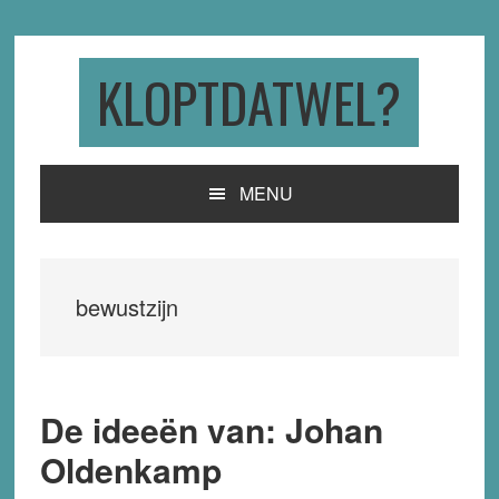
Skip
Skip
Skip
to
to
to
primary
main
primary
KLOPTDATWEL?
navigation
content
sidebar
MENU
bewustzijn
De ideeën van: Johan
Oldenkamp