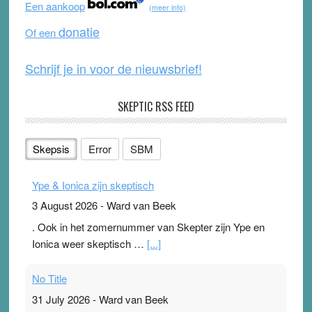
Een aankoop
(meer info)
o
e
donatie
Of een
k
Schrijf je in voor de nieuwsbrief!
SKEPTIC RSS FEED
Skepsis
Error
SBM
Ype & Ionica zijn skeptisch
3 August 2026
-
Ward van Beek
. Ook in het zomernummer van Skepter zijn Ype en
Ionica weer skeptisch …
[...]
No Title
31 July 2026
-
Ward van Beek