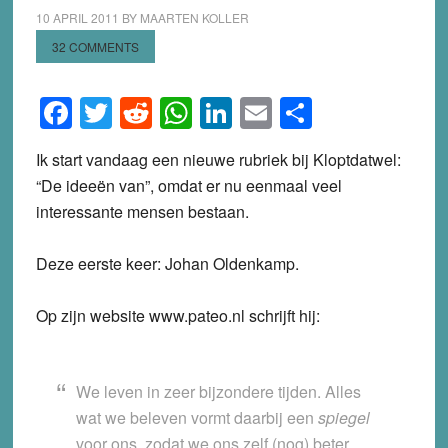
10 APRIL 2011
BY
MAARTEN KOLLER
32 COMMENTS
Facebook
Twitter
Reddit
WhatsApp
LinkedIn
Email
Share
Ik start vandaag een nieuwe rubriek bij Kloptdatwel:
“De ideeën van”, omdat er nu eenmaal veel
interessante mensen bestaan.
Deze eerste keer: Johan Oldenkamp.
Op zijn website www.pateo.nl schrijft hij:
We leven in zeer bijzondere tijden. Alles
wat we beleven vormt daarbij een
spiegel
voor ons, zodat we ons zelf (nog) beter