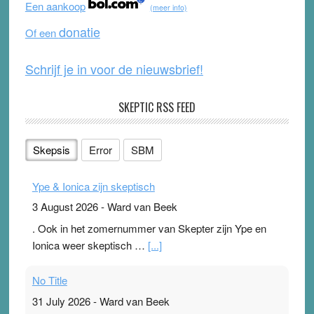
Een aankoop
(meer info)
o
e
donatie
Of een
k
Schrijf je in voor de nieuwsbrief!
SKEPTIC RSS FEED
Skepsis
Error
SBM
Ype & Ionica zijn skeptisch
3 August 2026
-
Ward van Beek
. Ook in het zomernummer van Skepter zijn Ype en
Ionica weer skeptisch …
[...]
No Title
31 July 2026
-
Ward van Beek