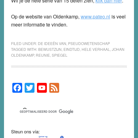
Wil je de hele serie van 15 delen zien,
klik dan hier
.
Op de website van Oldenkamp,
www.pateo.nl
is veel
meer informatie te vinden.
FILED UNDER:
DE IDEEËN VAN
,
PSEUDOWETENSCHAP
TAGGED WITH:
BEWUSTZIJN
,
EINDTIJD
,
HELE VERHAAL
,
JOHAN
OLDENKAMP
,
REUNIE
,
SPIEGEL
F
T
Y
F
Primary
Sidebar
a
wi
o
e
c
tt
u
e
e
er
T
d
b
u
Steun ons via:
o
b