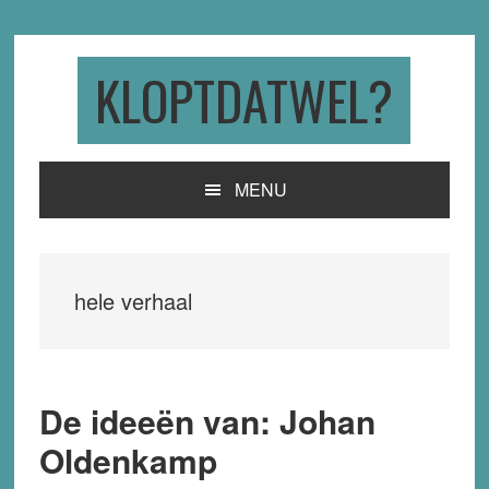
Skip
Skip
Skip
to
to
to
primary
main
primary
KLOPTDATWEL?
navigation
content
sidebar
MENU
hele verhaal
De ideeën van: Johan
Oldenkamp