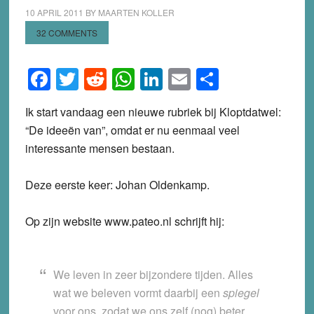
10 APRIL 2011
BY
MAARTEN KOLLER
32 COMMENTS
Facebook
Twitter
Reddit
WhatsApp
LinkedIn
Email
Share
Ik start vandaag een nieuwe rubriek bij Kloptdatwel:
“De ideeën van”, omdat er nu eenmaal veel
interessante mensen bestaan.
Deze eerste keer: Johan Oldenkamp.
Op zijn website www.pateo.nl schrijft hij:
We leven in zeer bijzondere tijden. Alles
wat we beleven vormt daarbij een
spiegel
voor ons, zodat we ons zelf (nog) beter