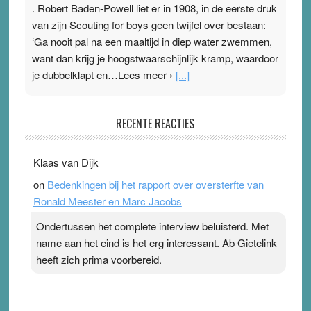
. Robert Baden-Powell liet er in 1908, in de eerste druk
van zijn Scouting for boys geen twijfel over bestaan:
‘Ga nooit pal na een maaltijd in diep water zwemmen,
want dan krijg je hoogstwaarschijnlijk kramp, waardoor
je dubbelklapt en…Lees meer ›
[...]
Pleisterplakkers in de topspsort
RECENTE REACTIES
31 July 2026
-
Ward van Beek
. Na mondtape is nu de neuspleister in trek bij
Klaas van Dijk
topsporters. Ze hopen ermee hun hartslag te verlagen
on
Bedenkingen bij het rapport over oversterfte van
terwijl ze meer zuurstof opnemen. Daarop heeft zo’n
Ronald Meester en Marc Jacobs
pleister geen effect. Maar het gevoel ‘makkelijker te
ademen’ kan goud waard zijn. Door…Lees meer
Ondertussen het complete interview beluisterd. Met
Pleisterplakkers in de topspsort ›
[...]
name aan het eind is het erg interessant. Ab Gietelink
heeft zich prima voorbereid.