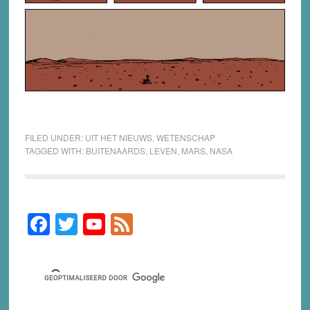
FILED UNDER:
UIT HET NIEUWS
,
WETENSCHAP
TAGGED WITH:
BUITENAARDS
,
LEVEN
,
MARS
,
NASA
F
T
Y
F
Primary
Sidebar
a
wi
o
e
c
tt
u
e
e
er
T
d