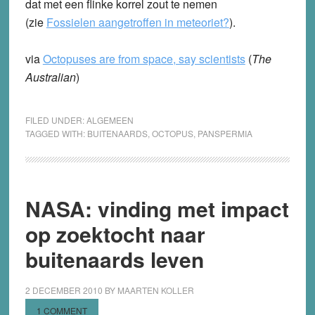
dat met een flinke korrel zout te nemen
(zie
Fossielen aangetroffen in meteoriet?
).
via
Octopuses are from space, say scientists
(
The
Australian
)
FILED UNDER:
ALGEMEEN
TAGGED WITH:
BUITENAARDS
,
OCTOPUS
,
PANSPERMIA
NASA: vinding met impact
op zoektocht naar
buitenaards leven
2 DECEMBER 2010
BY
MAARTEN KOLLER
1 COMMENT