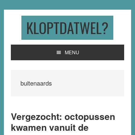
Skip
Skip
Skip
to
to
to
primary
main
primary
KLOPTDATWEL?
navigation
content
sidebar
MENU
buitenaards
Vergezocht: octopussen
kwamen vanuit de