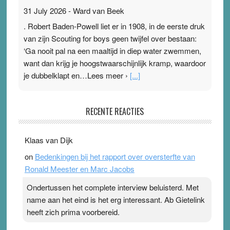
31 July 2026
-
Ward van Beek
. Robert Baden-Powell liet er in 1908, in de eerste druk
van zijn Scouting for boys geen twijfel over bestaan:
‘Ga nooit pal na een maaltijd in diep water zwemmen,
want dan krijg je hoogstwaarschijnlijk kramp, waardoor
je dubbelklapt en…Lees meer ›
[...]
Pleisterplakkers in de topspsort
RECENTE REACTIES
31 July 2026
-
Ward van Beek
. Na mondtape is nu de neuspleister in trek bij
Klaas van Dijk
topsporters. Ze hopen ermee hun hartslag te verlagen
on
Bedenkingen bij het rapport over oversterfte van
terwijl ze meer zuurstof opnemen. Daarop heeft zo’n
Ronald Meester en Marc Jacobs
pleister geen effect. Maar het gevoel ‘makkelijker te
ademen’ kan goud waard zijn. Door…Lees meer
Ondertussen het complete interview beluisterd. Met
Pleisterplakkers in de topspsort ›
[...]
name aan het eind is het erg interessant. Ab Gietelink
heeft zich prima voorbereid.