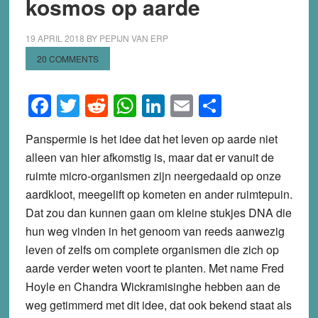
kosmos op aarde
19 APRIL 2018
BY
PEPIJN VAN ERP
20 COMMENTS
Facebook
Twitter
Reddit
WhatsApp
LinkedIn
Email
Share
Panspermie is het idee dat het leven op aarde niet
alleen van hier afkomstig is, maar dat er vanuit de
ruimte micro-organismen zijn neergedaald op onze
aardkloot, meegelift op kometen en ander ruimtepuin.
Dat zou dan kunnen gaan om kleine stukjes DNA die
hun weg vinden in het genoom van reeds aanwezig
leven of zelfs om complete organismen die zich op
aarde verder weten voort te planten. Met name Fred
Hoyle en Chandra Wickramisinghe hebben aan de
weg getimmerd met dit idee, dat ook bekend staat als