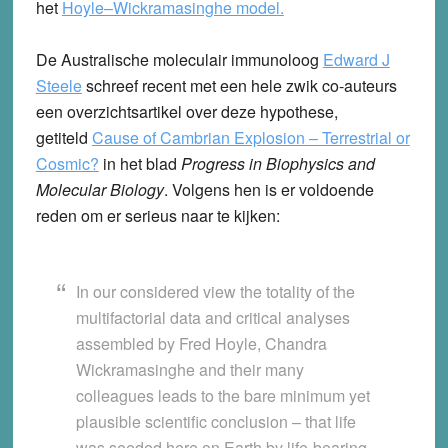
het
Hoyle–Wickramasinghe model.
De Australische moleculair immunoloog
Edward J
Steele
schreef recent met een hele zwik co-auteurs
een overzichtsartikel over deze hypothese,
getiteld
Cause of Cambrian Explosion – Terrestrial or
Cosmic?
in het blad
Progress in Biophysics and
Molecular Biology
. Volgens hen is er voldoende
reden om er serieus naar te kijken:
In our considered view the totality of the
multifactorial data and critical analyses
assembled by Fred Hoyle, Chandra
Wickramasinghe and their many
colleagues leads to the bare minimum yet
plausible scientific conclusion – that life
was seeded here on Earth by life-bearing