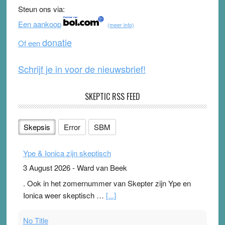
b
u
Steun ons via:
o
b
Een aankoop
(meer info)
o
e
donatie
Of een
k
Schrijf je in voor de nieuwsbrief!
SKEPTIC RSS FEED
Skepsis
Error
SBM
Ype & Ionica zijn skeptisch
3 August 2026
-
Ward van Beek
. Ook in het zomernummer van Skepter zijn Ype en
Ionica weer skeptisch …
[...]
No Title