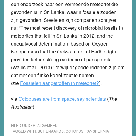
een onderzoek naar een vermeende meteoriet die
gevonden is in Sri Lanka, waarin fossiele zouden
zijn gevonden. Steele en zijn companen schrijven
nu: “The most recent discovery of microbial fossils in
meteorites that fell in Sri Lanka in 2012, and the
unequivocal determination (based on Oxygen
isotope data) that the rocks are not of Earth origin
provides further strong evidence of panspermia
(Wallis et al., 2013).” terwijl er goede redenen zijn om
dat met een flinke korrel zout te nemen
(zie
Fossielen aangetroffen in meteoriet?
).
via
Octopuses are from space, say scientists
(
The
Australian
)
FILED UNDER:
ALGEMEEN
TAGGED WITH:
BUITENAARDS
,
OCTOPUS
,
PANSPERMIA