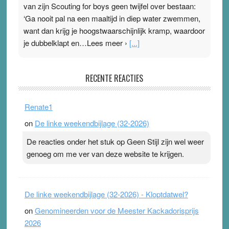
van zijn Scouting for boys geen twijfel over bestaan:
‘Ga nooit pal na een maaltijd in diep water zwemmen,
want dan krijg je hoogstwaarschijnlijk kramp, waardoor
je dubbelklapt en…Lees meer ›
[...]
Pleisterplakkers in de topspsort
RECENTE REACTIES
31 July 2026
-
Ward van Beek
. Na mondtape is nu de neuspleister in trek bij
Renate1
topsporters. Ze hopen ermee hun hartslag te verlagen
on
De linke weekendbijlage (32-2026)
terwijl ze meer zuurstof opnemen. Daarop heeft zo’n
pleister geen effect. Maar het gevoel ‘makkelijker te
De reacties onder het stuk op Geen Stijl zijn wel weer
ademen’ kan goud waard zijn. Door…Lees meer
genoeg om me ver van deze website te krijgen.
Pleisterplakkers in de topspsort ›
[...]
De linke weekendbijlage (32-2026) - Kloptdatwel?
on
Genomineerden voor de Meester Kackadorisprijs
2026