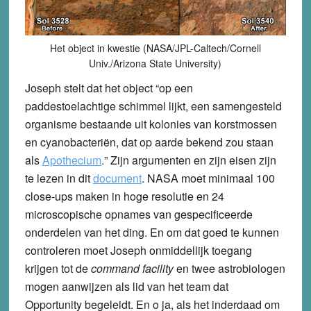
Het object in kwestie (NASA/JPL-Caltech/Cornell
Univ./Arizona State University)
Joseph stelt dat het object “op een
paddestoelachtige schimmel lijkt, een samengesteld
organisme bestaande uit kolonies van korstmossen
en cyanobacteriën, dat op aarde bekend zou staan
als
Apothecium
.
” Zijn argumenten en zijn eisen zijn
te lezen in dit
document
. NASA moet minimaal 100
close-ups maken in hoge resolutie en 24
microscopische opnames van gespecificeerde
onderdelen van het ding. En om dat goed te kunnen
controleren moet Joseph onmiddellijk toegang
krijgen tot de
command facility
en twee astrobiologen
mogen aanwijzen als lid van het team dat
Opportunity begeleidt. En o ja, als het inderdaad om