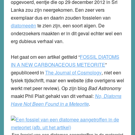
opgevoerd, eentje die op 29 december 2012 in Sri
Lanka zou zijn neergekomen. Een zeer vers
exemplaar dus en daarin zouden fossielen van
diatomeeën
te zien zijn, een soort algen. De
onderzoekers maakten er in dit geval echter wel een
erg dubieus verhaal van.
Het gaat om een artikel getiteld “
FOSSIL DIATOMS
IN A NEW CARBONACEOUS METEORITE
”
gepubliceerd in
The Journal of Cosmology
, niet een
fysiek tijdschrift, maar een website (die overigens wel
werkt met peer review). Op zijn blog
Bad Astronomy
maakt Phil Plait gehakt van dit verhaal:
No, Diatoms
Have Not Been Found in a Meteorite
.
Een fossiel van een diatomee aangetroffen in de meteoriet