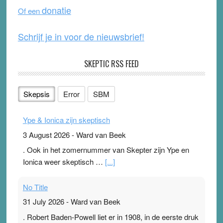
o
e
donatie
Of een
k
Schrijf je in voor de nieuwsbrief!
SKEPTIC RSS FEED
Skepsis
Error
SBM
Ype & Ionica zijn skeptisch
3 August 2026
-
Ward van Beek
. Ook in het zomernummer van Skepter zijn Ype en
Ionica weer skeptisch …
[...]
No Title
31 July 2026
-
Ward van Beek
. Robert Baden-Powell liet er in 1908, in de eerste druk