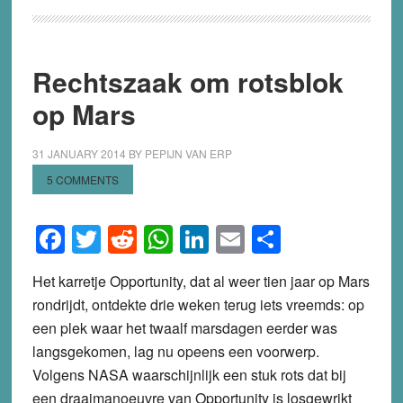
Rechtszaak om rotsblok
op Mars
31 JANUARY 2014
BY
PEPIJN VAN ERP
5 COMMENTS
Facebook
Twitter
Reddit
WhatsApp
LinkedIn
Email
Share
Het karretje Opportunity, dat al weer tien jaar op Mars
rondrijdt, ontdekte drie weken terug iets vreemds: op
een plek waar het twaalf marsdagen eerder was
langsgekomen, lag nu opeens een voorwerp.
Volgens NASA waarschijnlijk een stuk rots dat bij
een draaimanoeuvre van Opportunity is losgewrikt