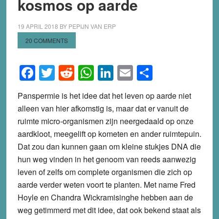
kosmos op aarde
19 APRIL 2018
BY
PEPIJN VAN ERP
20 COMMENTS
Facebook
Twitter
Reddit
WhatsApp
LinkedIn
Email
Share
Panspermie is het idee dat het leven op aarde niet
alleen van hier afkomstig is, maar dat er vanuit de
ruimte micro-organismen zijn neergedaald op onze
aardkloot, meegelift op kometen en ander ruimtepuin.
Dat zou dan kunnen gaan om kleine stukjes DNA die
hun weg vinden in het genoom van reeds aanwezig
leven of zelfs om complete organismen die zich op
aarde verder weten voort te planten. Met name Fred
Hoyle en Chandra Wickramisinghe hebben aan de
weg getimmerd met dit idee, dat ook bekend staat als