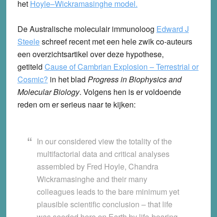
het
Hoyle–Wickramasinghe model.
De Australische moleculair immunoloog
Edward J
Steele
schreef recent met een hele zwik co-auteurs
een overzichtsartikel over deze hypothese,
getiteld
Cause of Cambrian Explosion – Terrestrial or
Cosmic?
in het blad
Progress in Biophysics and
Molecular Biology
. Volgens hen is er voldoende
reden om er serieus naar te kijken:
In our considered view the totality of the
multifactorial data and critical analyses
assembled by Fred Hoyle, Chandra
Wickramasinghe and their many
colleagues leads to the bare minimum yet
plausible scientific conclusion – that life
was seeded here on Earth by life-bearing