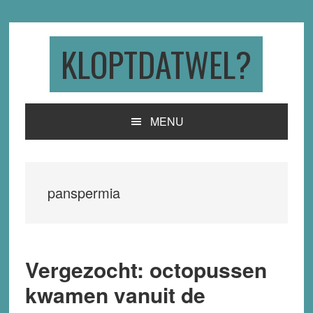
Skip
Skip
Skip
to
to
to
primary
main
primary
KLOPTDATWEL?
navigation
content
sidebar
MENU
panspermia
Vergezocht: octopussen
kwamen vanuit de