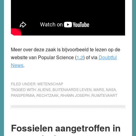
Meer over deze zaak is bijvoorbeeld te lezen op de
website van Popular Science (
1
,
2
) of via
Doubtful
News
.
FILED UNDER:
WETENSCHAP
TAGGED WITH:
ALIENS
,
BUITENAARDS LEVEN
,
MARS
,
NASA
,
PANSPERMIA
,
RECHTZAAK
,
RHAWN JOSEPH
,
RUIMTEVAART
Fossielen aangetroffen in