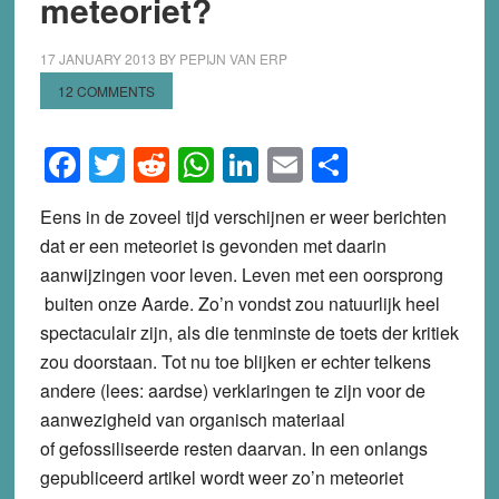
meteoriet?
17 JANUARY 2013
BY
PEPIJN VAN ERP
12 COMMENTS
Facebook
Twitter
Reddit
WhatsApp
LinkedIn
Email
Share
Eens in de zoveel tijd verschijnen er weer berichten
dat er een meteoriet is gevonden met daarin
aanwijzingen voor leven. Leven met een oorsprong
buiten onze Aarde. Zo’n vondst zou natuurlijk heel
spectaculair zijn, als die tenminste de toets der kritiek
zou doorstaan. Tot nu toe blijken er echter telkens
andere (lees: aardse) verklaringen te zijn voor de
aanwezigheid van organisch materiaal
of gefossiliseerde resten daarvan. In een onlangs
gepubliceerd artikel wordt weer zo’n meteoriet