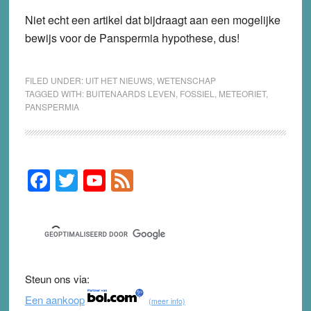
Niet echt een artikel dat bijdraagt aan een mogelijke
bewijs voor de Panspermia hypothese, dus!
FILED UNDER:
UIT HET NIEUWS
,
WETENSCHAP
TAGGED WITH:
BUITENAARDS LEVEN
,
FOSSIEL
,
METEORIET
,
PANSPERMIA
F
T
Y
F
Primary
Sidebar
a
wi
o
e
c
tt
u
e
e
er
T
d
b
u
Steun ons via:
o
b
Een aankoop
(meer info)