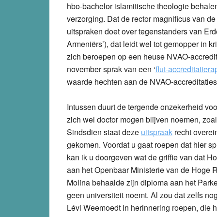
hbo-bachelor islamitische theologie behalen
verzorging. Dat de rector magnificus van 
uitspraken doet over tegenstanders van Erd
Armeniërs’), dat leidt wel tot gemopper in
zich beroepen op een heuse NVAO-accreditat
november sprak van een ‘
flut-accreditatiera
waarde hechten aan de NVAO-accreditaties
Intussen duurt de tergende onzekerheid voor
zich wel doctor mogen blijven noemen, zoa
Sindsdien staat deze
uitspraak
recht overein
gekomen. Voordat u gaat roepen dat hier spr
kan ik u doorgeven wat de griffie van dat H
aan het Openbaar Ministerie van de Hoge R
Molina behaalde zijn diploma aan het Parke
geen universiteit noemt. Al zou dat zelfs n
Lévi Weemoedt in herinnering roepen, die hi