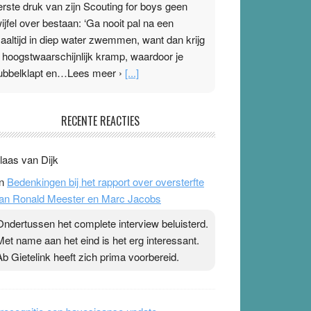
erste druk van zijn Scouting for boys geen
wijfel over bestaan: ‘Ga nooit pal na een
aaltijd in diep water zwemmen, want dan krijg
e hoogstwaarschijnlijk kramp, waardoor je
ubbelklapt en…Lees meer ›
[...]
leisterplakkers in de topspsort
RECENTE REACTIES
1 July 2026
-
Ward van Beek
 Na mondtape is nu de neuspleister in trek bij
laas van Dijk
opsporters. Ze hopen ermee hun hartslag te
n
Bedenkingen bij het rapport over oversterfte
erlagen terwijl ze meer zuurstof opnemen.
an Ronald Meester en Marc Jacobs
aarop heeft zo’n pleister geen effect. Maar het
evoel ‘makkelijker te ademen’ kan goud waard
Ondertussen het complete interview beluisterd.
ijn. Door…Lees meer Pleisterplakkers in de
Met name aan het eind is het erg interessant.
opspsort ›
[...]
Ab Gietelink heeft zich prima voorbereid.