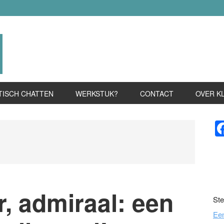
TISCH CHATTEN
WERKSTUK?
CONTACT
OVER K
P
S
r, admiraal: een
Ste
Ee