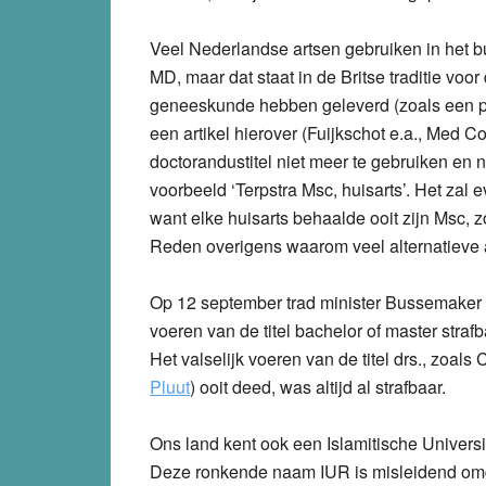
Veel Nederlandse artsen gebruiken in het b
MD, maar dat staat in de Britse traditie vo
geneeskunde hebben geleverd (zoals een pro
een artikel hierover (Fuijkschot e.a., Med 
doctorandustitel niet meer te gebruiken en 
voorbeeld ‘Terpstra Msc, huisarts’. Het zal
want elke huisarts behaalde ooit zijn Msc, 
Reden overigens waarom veel alternatieve ar
Op 12 september trad minister Bussemaker n
voeren van de titel bachelor of master straf
Het valselijk voeren van de titel drs., zoal
Pluut
) ooit deed, was altijd al strafbaar.
Ons land kent ook een Islamitische Universit
Deze ronkende naam IUR is misleidend omda