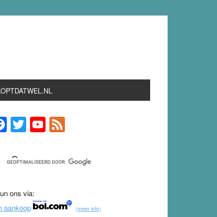
LOPTDATWEL.NL
F
T
Y
F
rimary
idebar
a
wi
o
e
c
tt
u
e
e
er
T
d
b
u
un ons via:
o
b
n aankoop
(meer info)