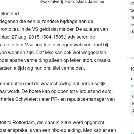
Kwakzalverij. Foto: Klaas Jaarsma
e
t
uitenland
m
or degenen die een bijzondere bijdrage aan de
j
motie). In de VS geldt dat minder. De auteurs van
d
Contact 27 aug. 2015:1584-1585.) adviseren de
na de letters Msc nog toe te voegen wat men doet bij
P
 even wennen zijn. Dat Msc kan ook wel weggelaten,
3
zodat aparte vermelding alleen op leken indruk maakt.
.
tsen altijd nog hun drs. titel vermelden.
K
t
o
v
aar buiten met de waarschuwing dat het valselijk
v
D
baar wordt. De boete kan oplopen tot vierduizend euro.
g
s Charles Schwietert (later PR- en reputatie-manager van
z
t
eit te Rotterdam, die daar in 2003 werd opgericht.
t er sprake is van een hbo-opleiding. Men kan er een