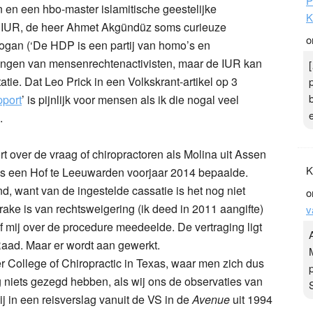
P
 en een hbo-master islamitische geestelijke
K
de IUR, de heer Ahmet Akgündüz soms curieuze
o
ogan (‘De HDP is een partij van homo’s en
 kringen van mensenrechtenactivisten, maar de IUR kan
ie. Dat Leo Prick in een Volkskrant-artikel op 3
pport
’ is pijnlijk voor mensen als ik die nogal veel
.
t over de vraag of chiropractoren als Molina uit Assen
K
ls een Hof te Leeuwarden voorjaar 2014 bepaalde.
d, want van de ingestelde cassatie is het nog niet
o
ake is van rechtsweigering (ik deed in 2011 aangifte)
v
of mij over de procedure meedeelde. De vertraging ligt
aad. Maar er wordt aan gewerkt.
r College of Chiropractic in Texas, waar men zich dus
og niets gezegd hebben, als wij ons de observaties van
j in een reisverslag vanuit de VS in de
Avenue
uit 1994