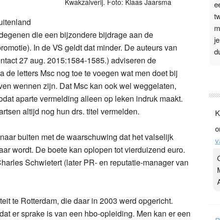
Kwakzalverij. Foto: Klaas Jaarsma
e
t
uitenland
m
or degenen die een bijzondere bijdrage aan de
j
motie). In de VS geldt dat minder. De auteurs van
d
Contact 27 aug. 2015:1584-1585.) adviseren de
na de letters Msc nog toe te voegen wat men doet bij
P
 even wennen zijn. Dat Msc kan ook wel weggelaten,
3
zodat aparte vermelding alleen op leken indruk maakt.
.
tsen altijd nog hun drs. titel vermelden.
K
t
o
v
aar buiten met de waarschuwing dat het valselijk
v
D
baar wordt. De boete kan oplopen tot vierduizend euro.
g
s Charles Schwietert (later PR- en reputatie-manager van
z
t
eit te Rotterdam, die daar in 2003 werd opgericht.
t er sprake is van een hbo-opleiding. Men kan er een