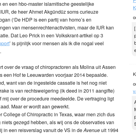
P
 en een hbo-master islamitische geestelijke
K
de IUR, de heer Ahmet Akgündüz soms curieuze
o
ogan (‘De HDP is een partij van homo’s en
 kringen van mensenrechtenactivisten, maar de IUR kan
ie. Dat Leo Prick in een Volkskrant-artikel op 3
pport
’ is pijnlijk voor mensen als ik die nogal veel
.
t over de vraag of chiropractoren als Molina uit Assen
K
ls een Hof te Leeuwarden voorjaar 2014 bepaalde.
d, want van de ingestelde cassatie is het nog niet
o
ake is van rechtsweigering (ik deed in 2011 aangifte)
v
of mij over de procedure meedeelde. De vertraging ligt
aad. Maar er wordt aan gewerkt.
r College of Chiropractic in Texas, waar men zich dus
og niets gezegd hebben, als wij ons de observaties van
j in een reisverslag vanuit de VS in de
Avenue
uit 1994