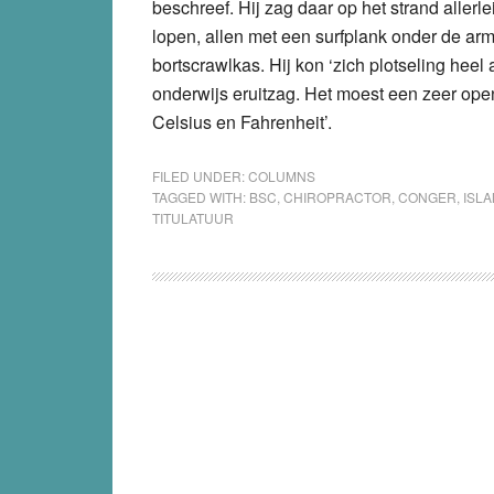
beschreef. Hij zag daar op het strand aller
lopen, allen met een surfplank onder de arm 
bortscrawlkas. Hij kon ‘zich plotseling heel 
onderwijs eruitzag. Het moest een zeer ope
Celsius en Fahrenheit’.
FILED UNDER:
COLUMNS
TAGGED WITH:
BSC
,
CHIROPRACTOR
,
CONGER
,
ISLA
TITULATUUR