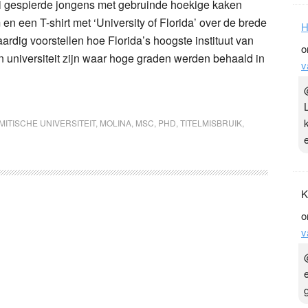
lei gespierde jongens met gebruinde hoekige kaken
en een T-shirt met ‘University of Florida’ over de brede
H
aardig voorstellen hoe Florida’s hoogste instituut van
o
n universiteit zijn waar hoge graden werden behaald in
v
MITISCHE UNIVERSITEIT
,
MOLINA
,
MSC
,
PHD
,
TITELMISBRUIK
,
K
o
v