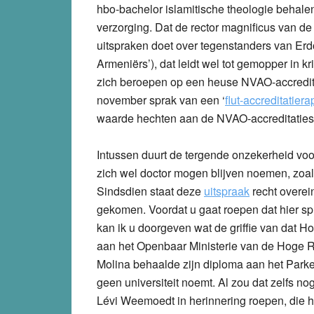
hbo-bachelor islamitische theologie behalen
verzorging. Dat de rector magnificus van 
uitspraken doet over tegenstanders van Erd
Armeniërs’), dat leidt wel tot gemopper in
zich beroepen op een heuse NVAO-accreditat
november sprak van een ‘
flut-accreditatiera
waarde hechten aan de NVAO-accreditaties
Intussen duurt de tergende onzekerheid voor
zich wel doctor mogen blijven noemen, zoa
Sindsdien staat deze
uitspraak
recht overein
gekomen. Voordat u gaat roepen dat hier spr
kan ik u doorgeven wat de griffie van dat H
aan het Openbaar Ministerie van de Hoge R
Molina behaalde zijn diploma aan het Parke
geen universiteit noemt. Al zou dat zelfs n
Lévi Weemoedt in herinnering roepen, die hi