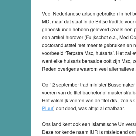
Veel Nederlandse artsen gebruiken in het b
MD, maar dat staat in de Britse traditie vo
geneeskunde hebben geleverd (zoals een pro
een artikel hierover (Fuijkschot e.a., Med 
doctorandustitel niet meer te gebruiken en 
voorbeeld ‘Terpstra Msc, huisarts’. Het zal
want elke huisarts behaalde ooit zijn Msc, 
Reden overigens waarom veel alternatieve ar
Op 12 september trad minister Bussemaker n
voeren van de titel bachelor of master straf
Het valselijk voeren van de titel drs., zoal
Pluut
) ooit deed, was altijd al strafbaar.
Ons land kent ook een Islamitische Universit
Deze ronkende naam IUR is misleidend omda