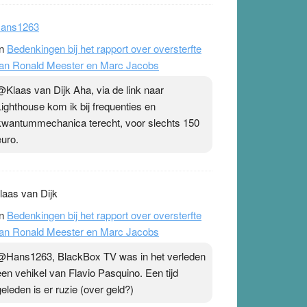
ans1263
n
Bedenkingen bij het rapport over oversterfte
an Ronald Meester en Marc Jacobs
@Klaas van Dijk Aha, via de link naar
Lighthouse kom ik bij frequenties en
kwantummechanica terecht, voor slechts 150
euro.
laas van Dijk
n
Bedenkingen bij het rapport over oversterfte
an Ronald Meester en Marc Jacobs
@Hans1263, BlackBox TV was in het verleden
een vehikel van Flavio Pasquino. Een tijd
geleden is er ruzie (over geld?)