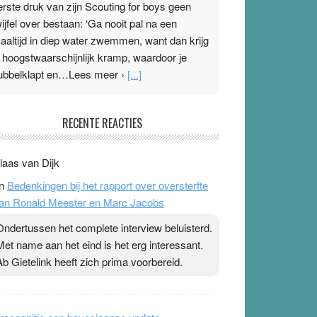
erste druk van zijn Scouting for boys geen
wijfel over bestaan: ‘Ga nooit pal na een
aaltijd in diep water zwemmen, want dan krijg
e hoogstwaarschijnlijk kramp, waardoor je
ubbelklapt en…Lees meer ›
[...]
leisterplakkers in de topspsort
RECENTE REACTIES
1 July 2026
-
Ward van Beek
 Na mondtape is nu de neuspleister in trek bij
laas van Dijk
opsporters. Ze hopen ermee hun hartslag te
n
Bedenkingen bij het rapport over oversterfte
erlagen terwijl ze meer zuurstof opnemen.
an Ronald Meester en Marc Jacobs
aarop heeft zo’n pleister geen effect. Maar het
evoel ‘makkelijker te ademen’ kan goud waard
Ondertussen het complete interview beluisterd.
ijn. Door…Lees meer Pleisterplakkers in de
Met name aan het eind is het erg interessant.
opspsort ›
[...]
Ab Gietelink heeft zich prima voorbereid.