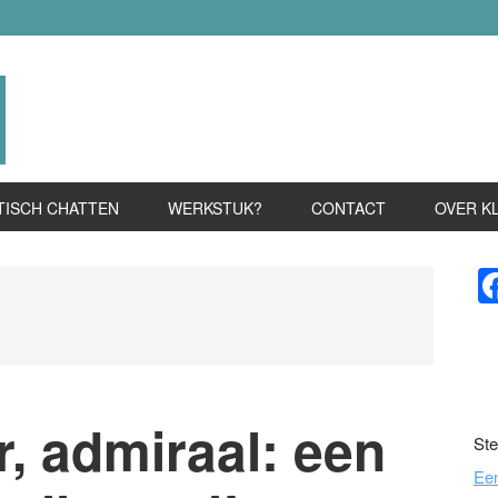
TISCH CHATTEN
WERKSTUK?
CONTACT
OVER K
P
S
r, admiraal: een
Ste
Ee