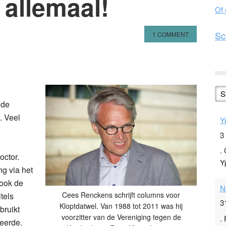
e allemaal!
Of
Sc
1 COMMENT
n
l
hare
S
nde
. Veel
Y
3
.
octor.
Y
ng via het
 ook de
N
Cees Renckens schrijft columns voor
tels
3
Kloptdatwel. Van 1988 tot 2011 was hij
bruikt
voorzitter van de Vereniging tegen de
.
eerde.