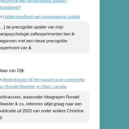
recognitie een bayesiaanse update -
loptdatwel?
n
Helderziendheid een bayesiaanse update
[…] de precognitie-update van mijn
parapsychologie zelfexperimenten ben ik
begonnen met een nieuw precognitie-
experiment van &
laas van Dijk
n
Bedenkingen bij het rapport over oversterfte
an Ronald Meester en Marc Jacobs
Antivaxxers, waaronder inbegrepen Ronald
Meester & co, refereren altijd graag naar een
publicatie uit 2023 van onder andere Christine
St