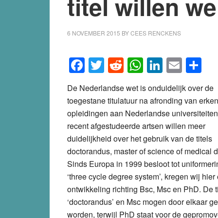
titel willen w
6 NOVEMBER 2015
BY
CEES RENCKENS
Facebook
Twitter
Reddit
WhatsApp
LinkedI
Emai
S
De Nederlandse wet is onduidelijk over de
toegestane titulatuur na afronding van erke
opleidingen aan Nederlandse universiteiten
recent afgestudeerde artsen willen meer
duidelijkheid over het gebruik van de titels
doctorandus, master of science of medical d
Sinds Europa in 1999 besloot tot uniformeri
‘three cycle degree system’, kregen wij hier
ontwikkeling richting Bsc, Msc en PhD. De ti
‘doctorandus’ en Msc mogen door elkaar ge
worden, terwijl PhD staat voor de gepromov