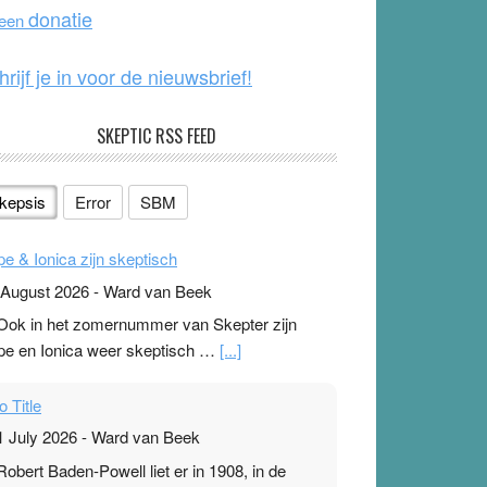
o
e
donatie
 een
k
hrijf je in voor de nieuwsbrief!
SKEPTIC RSS FEED
kepsis
Error
SBM
pe & Ionica zijn skeptisch
 August 2026
-
Ward van Beek
 Ook in het zomernummer van Skepter zijn
pe en Ionica weer skeptisch …
[...]
o Title
1 July 2026
-
Ward van Beek
 Robert Baden-Powell liet er in 1908, in de