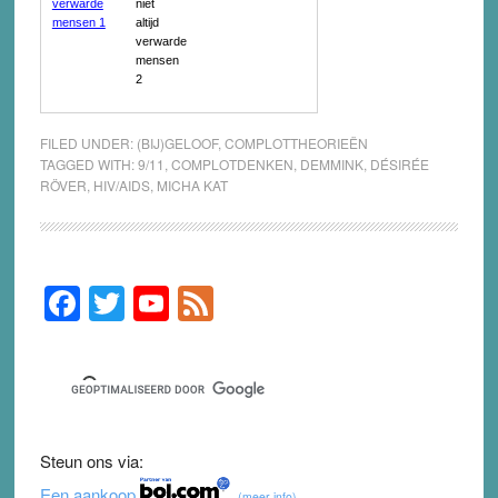
FILED UNDER:
(BIJ)GELOOF
,
COMPLOTTHEORIEËN
TAGGED WITH:
9/11
,
COMPLOTDENKEN
,
DEMMINK
,
DÉSIRÉE
RÖVER
,
HIV/AIDS
,
MICHA KAT
F
T
Y
F
Primary
Sidebar
a
wi
o
e
c
tt
u
e
e
er
T
d
b
u
Steun ons via:
o
b
Een aankoop
(meer info)