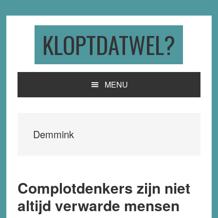
Skip
Skip
Skip
to
to
to
primary
main
primary
KLOPTDATWEL?
navigation
content
sidebar
MENU
Demmink
Complotdenkers zijn niet
altijd verwarde mensen