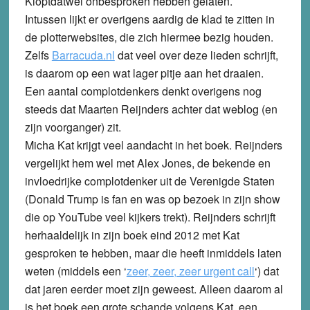
Kloptdatwel onbesproken hebben gelaten.
Intussen lijkt er overigens aardig de klad te zitten in
de plotterwebsites, die zich hiermee bezig houden.
Zelfs
Barracuda.nl
dat veel over deze lieden schrijft,
is daarom op een wat lager pitje aan het draaien.
Een aantal complotdenkers denkt overigens nog
steeds dat Maarten Reijnders achter dat weblog (en
zijn voorganger) zit.
Micha Kat krijgt veel aandacht in het boek. Reijnders
vergelijkt hem wel met Alex Jones, de bekende en
invloedrijke complotdenker uit de Verenigde Staten
(Donald Trump is fan en was op bezoek in zijn show
die op YouTube veel kijkers trekt). Reijnders schrijft
herhaaldelijk in zijn boek eind 2012 met Kat
gesproken te hebben, maar die heeft inmiddels laten
weten (middels een ‘
zeer, zeer, zeer urgent call
‘) dat
dat jaren eerder moet zijn geweest. Alleen daarom al
is het boek een grote schande volgens Kat, een