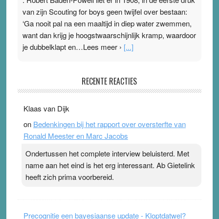
van zijn Scouting for boys geen twijfel over bestaan:
‘Ga nooit pal na een maaltijd in diep water zwemmen,
want dan krijg je hoogstwaarschijnlijk kramp, waardoor
je dubbelklapt en…Lees meer ›
[...]
Pleisterplakkers in de topspsort
RECENTE REACTIES
31 July 2026
-
Ward van Beek
. Na mondtape is nu de neuspleister in trek bij
Klaas van Dijk
topsporters. Ze hopen ermee hun hartslag te verlagen
on
Bedenkingen bij het rapport over oversterfte van
terwijl ze meer zuurstof opnemen. Daarop heeft zo’n
Ronald Meester en Marc Jacobs
pleister geen effect. Maar het gevoel ‘makkelijker te
ademen’ kan goud waard zijn. Door…Lees meer
Ondertussen het complete interview beluisterd. Met
Pleisterplakkers in de topspsort ›
[...]
name aan het eind is het erg interessant. Ab Gietelink
heeft zich prima voorbereid.
Precognitie een bayesiaanse update - Kloptdatwel?