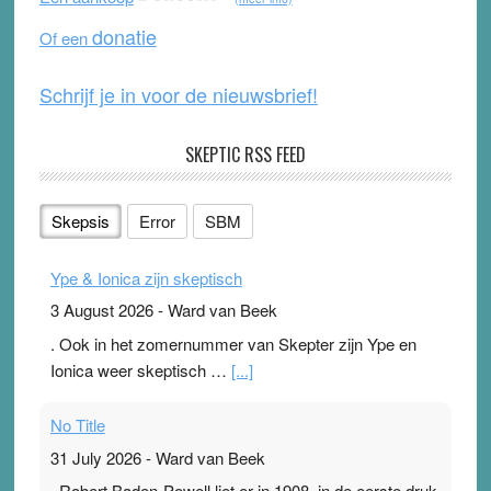
o
e
donatie
Of een
k
Schrijf je in voor de nieuwsbrief!
SKEPTIC RSS FEED
Skepsis
Error
SBM
Ype & Ionica zijn skeptisch
3 August 2026
-
Ward van Beek
. Ook in het zomernummer van Skepter zijn Ype en
Ionica weer skeptisch …
[...]
No Title
31 July 2026
-
Ward van Beek
. Robert Baden-Powell liet er in 1908, in de eerste druk