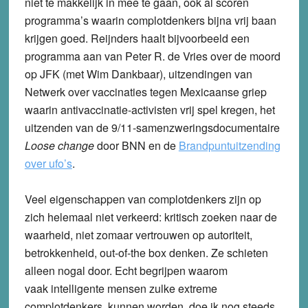
niet te makkelijk in mee te gaan, ook al scoren
programma’s waarin complotdenkers bijna vrij baan
krijgen goed. Reijnders haalt bijvoorbeeld een
programma aan van Peter R. de Vries over de moord
op JFK (met Wim Dankbaar), uitzendingen van
Netwerk over vaccinaties tegen Mexicaanse griep
waarin antivaccinatie-activisten vrij spel kregen, het
uitzenden van de 9/11-samenzweringsdocumentaire
Loose change
door BNN en de
Brandpuntuitzending
over ufo’s
.
Veel eigenschappen van complotdenkers zijn op
zich helemaal niet verkeerd: kritisch zoeken naar de
waarheid, niet zomaar vertrouwen op autoriteit,
betrokkenheid, out-of-the box denken. Ze schieten
alleen nogal door. Echt begrijpen waarom
vaak intelligente mensen zulke extreme
complotdenkers kunnen worden, doe ik nog steeds