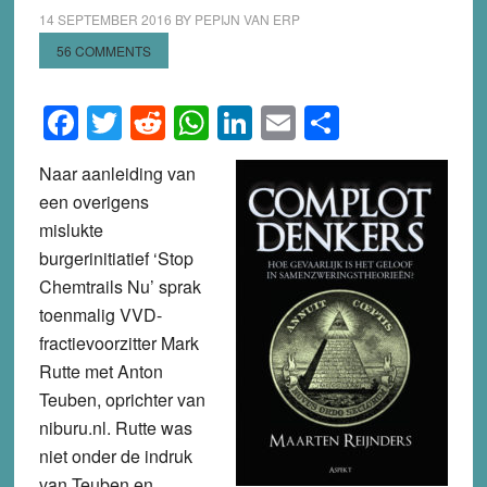
14 SEPTEMBER 2016
BY
PEPIJN VAN ERP
56 COMMENTS
Facebook
Twitter
Reddit
WhatsApp
LinkedIn
Email
Share
Naar aanleiding van
een overigens
mislukte
burgerinitiatief ‘Stop
Chemtrails Nu’ sprak
toenmalig VVD-
fractievoorzitter Mark
Rutte met Anton
Teuben, oprichter van
niburu.nl. Rutte was
niet onder de indruk
van Teuben en