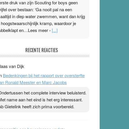
erste druk van zijn Scouting for boys geen
wijfel over bestaan: ‘Ga nooit pal na een
aaltijd in diep water zwemmen, want dan krijg
e hoogstwaarschijnlijk kramp, waardoor je
ubbelklapt en…Lees meer ›
[...]
leisterplakkers in de topspsort
RECENTE REACTIES
1 July 2026
-
Ward van Beek
 Na mondtape is nu de neuspleister in trek bij
laas van Dijk
opsporters. Ze hopen ermee hun hartslag te
n
Bedenkingen bij het rapport over oversterfte
erlagen terwijl ze meer zuurstof opnemen.
an Ronald Meester en Marc Jacobs
aarop heeft zo’n pleister geen effect. Maar het
evoel ‘makkelijker te ademen’ kan goud waard
Ondertussen het complete interview beluisterd.
ijn. Door…Lees meer Pleisterplakkers in de
Met name aan het eind is het erg interessant.
opspsort ›
[...]
Ab Gietelink heeft zich prima voorbereid.