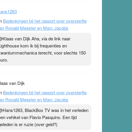
ans1263
n
Bedenkingen bij het rapport over oversterfte
an Ronald Meester en Marc Jacobs
@Klaas van Dijk Aha, via de link naar
Lighthouse kom ik bij frequenties en
kwantummechanica terecht, voor slechts 150
euro.
laas van Dijk
n
Bedenkingen bij het rapport over oversterfte
an Ronald Meester en Marc Jacobs
@Hans1263, BlackBox TV was in het verleden
een vehikel van Flavio Pasquino. Een tijd
geleden is er ruzie (over geld?)