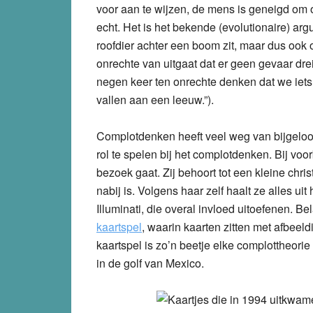
voor aan te wijzen, de mens is geneigd om ove
echt. Het is het bekende (evolutionaire) arg
roofdier achter een boom zit, maar dus ook o
onrechte van uitgaat dat er geen gevaar dre
negen keer ten onrechte denken dat we iets
vallen aan een leeuw.”).
Complotdenken heeft veel weg van bijgeloof e
rol te spelen bij het complotdenken. Bij voo
bezoek gaat. Zij behoort tot een kleine chris
nabij is. Volgens haar zelf haalt ze alles ui
Illuminati, die overal invloed uitoefenen. B
kaartspel
, waarin kaarten zitten met afbeel
kaartspel is zo’n beetje elke complottheori
in de golf van Mexico.