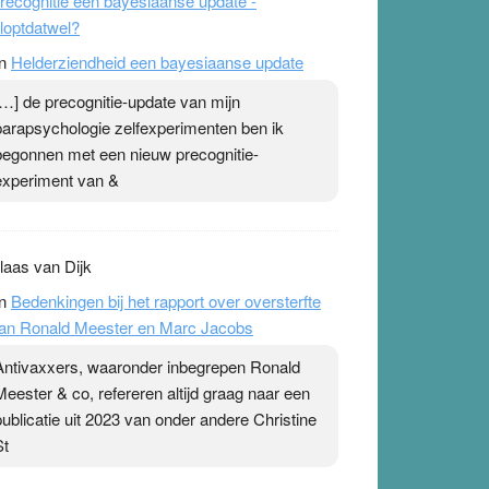
recognitie een bayesiaanse update -
loptdatwel?
n
Helderziendheid een bayesiaanse update
[…] de precognitie-update van mijn
parapsychologie zelfexperimenten ben ik
begonnen met een nieuw precognitie-
experiment van &
laas van Dijk
n
Bedenkingen bij het rapport over oversterfte
an Ronald Meester en Marc Jacobs
Antivaxxers, waaronder inbegrepen Ronald
Meester & co, refereren altijd graag naar een
publicatie uit 2023 van onder andere Christine
St