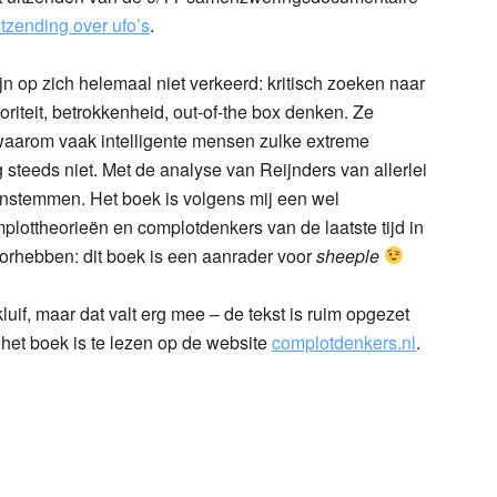
tzending over ufo’s
.
 op zich helemaal niet verkeerd: kritisch zoeken naar
riteit, betrokkenheid, out-of-the box denken. Ze
 waarom vaak intelligente mensen zulke extreme
teeds niet. Met de analyse van Reijnders van allerlei
l instemmen. Het boek is volgens mij een wel
plottheorieën en complotdenkers van de laatste tijd in
oorhebben: dit boek is een aanrader voor
sheeple
luif, maar dat valt erg mee – de tekst is ruim opgezet
 het boek is te lezen op de website
complotdenkers.nl
.