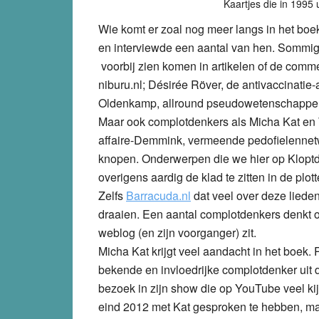
Kaartjes die in 1995
Wie komt er zoal nog meer langs in het boe
en interviewde een aantal van hen. Sommig
voorbij zien komen in artikelen of de comm
niburu.nl; Désirée Röver, de antivaccinatie
Oldenkamp, allround pseudowetenschapper e
Maar ook complotdenkers als Micha Kat en
affaire-Demmink, vermeende pedofielennetwe
knopen. Onderwerpen die we hier op Kloptda
overigens aardig de klad te zitten in de plo
Zelfs
Barracuda.nl
dat veel over deze lieden 
draaien. Een aantal complotdenkers denkt o
weblog (en zijn voorganger) zit.
Micha Kat krijgt veel aandacht in het boek.
bekende en invloedrijke complotdenker uit 
bezoek in zijn show die op YouTube veel kijke
eind 2012 met Kat gesproken te hebben, maa