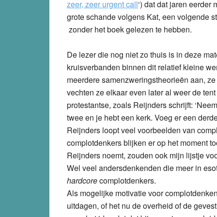
zeer, zeer urgent call
‘) dat dat jaren eerder
grote schande volgens Kat, een volgende s
zonder het boek gelezen te hebben.
De lezer die nog niet zo thuis is in deze ma
kruisverbanden binnen dit relatief kleine 
meerdere samenzweringstheorieën aan, ze 
vechten ze elkaar even later al weer de ten
protestantse, zoals Reijnders schrijft: ‘Nee
twee en je hebt een kerk. Voeg er een derde
Reijnders loopt veel voorbeelden van comp
complotdenkers blijken er op het moment to
Reijnders noemt, zouden ook mijn lijstje voo
Wel veel andersdenkenden die meer in esot
hardcore
complotdenkers.
Als mogelijke motivatie voor complotdenken 
uitdagen, of het nu de overheid of de geves