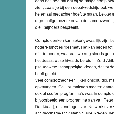
eens het idee dat dat bij sommige complotde
zien, zoals je bij een debatwedstrijd ook w
helemaal niet achter hoeft te staan. Lekker t
regelmatige bezoeker van de samenzwerings
die Reijnders bespreekt.
Complotdenken kan zeker gevaarlijk zijn, be
hogere functies ‘besmet’. Het kan leiden t
minderheden, waarvan we nog steeds genoe
het desastreuze hiv/aids-beleid in Zuid-Afr
pseudowetenschappelijke ideeën, dat tot d
heeft geleid.
Veel complottheorieën lijken onschuldig, ma
opvattingen. Ook journalisten moeten daaro
ook al scoren programma’s waarin complotde
bijvoorbeeld een programma aan van Peter
Dankbaar), uitzendingen van Netwerk over 
antivaccinatie-activisten vrij spel kregen