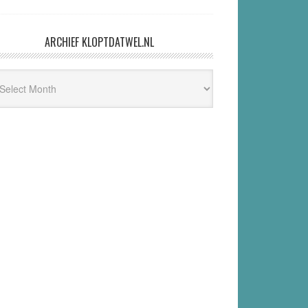
ARCHIEF KLOPTDATWEL.NL
hief
ptdatwel.nl