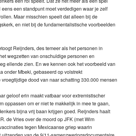
nkers een rol speelt. Dat ze het meer als een spel
el eens een standpunt moet verdedigen waar je zelf
rollen. Maar misschien speelt dat alleen bij de
kerk, en niet bij de fundamentalistische voorbeelden
toogt Reijnders, des temeer als het personen in
ot het wegzetten van onschuldige personen en
g ellende zien. En we kennen ook het voorbeeld van
ika onder Mbeki, gebaseerd op volstrekt
e vroegtijdige dood van naar schatting 330.000 mensen
ar geloof erin maakt vatbaar voor extremistischer
m oppassen om er niet te makkelijk in mee te gaan,
nkers bijna vrij baan krijgen goed. Reijnders haalt
 R. de Vries over de moord op JFK (met Wim
vaccinaties tegen Mexicaanse griep waarin
, het uitzenden van de 9/11-samenzweringsdocumentaire