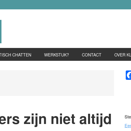
TISCH CHATTEN
WERKSTUK?
CONTACT
OVER K
P
S
s zijn niet altijd
Ste
Ee