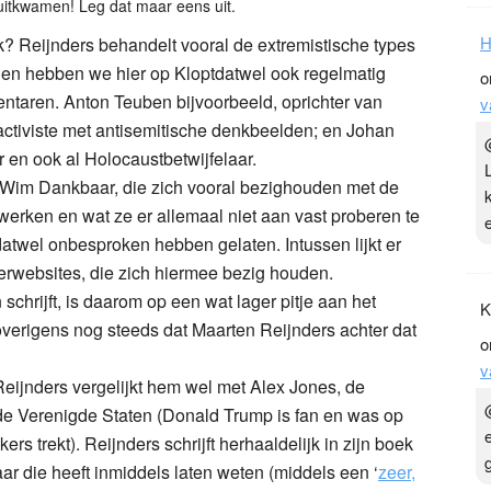
 uitkwamen! Leg dat maar eens uit.
H
k? Reijnders behandelt vooral de extremistische types
en hebben we hier op Kloptdatwel ook regelmatig
o
entaren. Anton Teuben bijvoorbeeld, oprichter van
v
-activiste met antisemitische denkbeelden; en Johan
n ook al Holocaustbetwijfelaar.
 Wim Dankbaar, die zich vooral bezighouden met de
rken en wat ze er allemaal niet aan vast proberen te
twel onbesproken hebben gelaten. Intussen lijkt er
tterwebsites, die zich hiermee bezig houden.
schrijft, is daarom op een wat lager pitje aan het
K
verigens nog steeds dat Maarten Reijnders achter dat
o
v
 Reijnders vergelijkt hem wel met Alex Jones, de
de Verenigde Staten (Donald Trump is fan en was op
rs trekt). Reijnders schrijft herhaaldelijk in zijn boek
r die heeft inmiddels laten weten (middels een ‘
zeer,