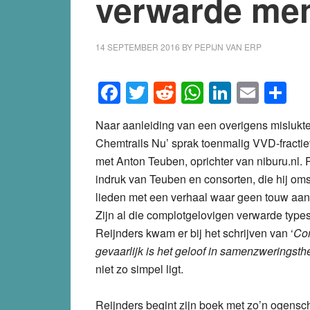
verwarde me
14 SEPTEMBER 2016
BY
PEPIJN VAN ERP
Facebook
Twitter
Reddit
WhatsApp
LinkedI
Emai
S
Naar aanleiding van een overigens mislukte 
Chemtrails Nu’ sprak toenmalig VVD-fractie
met Anton Teuben, oprichter van niburu.nl. 
indruk van Teuben en consorten, die hij oms
lieden met een verhaal waar geen touw aan 
Zijn al die complotgelovigen verwarde type
Reijnders kwam er bij het schrijven van ‘
Co
gevaarlijk is het geloof in samenzweringst
niet zo simpel ligt.
Reijnders begint zijn boek met zo’n ogenschi