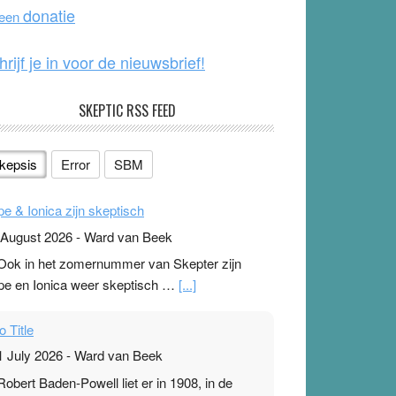
o
e
donatie
 een
k
hrijf je in voor de nieuwsbrief!
SKEPTIC RSS FEED
kepsis
Error
SBM
pe & Ionica zijn skeptisch
 August 2026
-
Ward van Beek
 Ook in het zomernummer van Skepter zijn
pe en Ionica weer skeptisch …
[...]
o Title
1 July 2026
-
Ward van Beek
 Robert Baden-Powell liet er in 1908, in de