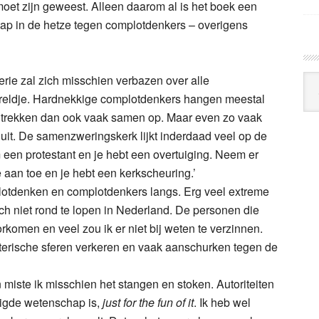
 moet zijn geweest. Alleen daarom al is het boek een
tap in de hetze tegen complotdenkers – overigens
terie zal zich misschien verbazen over alle
Arc
Klo
wereldje. Hardnekkige complotdenkers hangen meestal
trekken dan ook vaak samen op. Maar even zo vaak
t uit. De samenzweringskerk lijkt inderdaad veel op de
m een protestant en je hebt een overtuiging. Neem er
 aan toe en je hebt een kerkscheuring.’
lotdenken en complotdenkers langs. Erg veel extreme
ch niet rond te lopen in Nederland. De personen die
rkomen en veel zou ik er niet bij weten te verzinnen.
erische sferen verkeren en vaak aanschurken tegen de
miste ik misschien het stangen en stoken. Autoriteiten
tigde wetenschap is,
just for the fun of it
. Ik heb wel