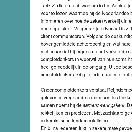
Tarik Z. die erop uit was om in het Achtuurj
voor te lezen waarmee hij de Nederlandse 
informeren over hoe de zaken werkelijk in e
een neppistool. Volgens zijn advocaat is Z. 
client communiceren. Volgens de deskundig
bovengemiddeld achterdochtig en wat narci
niet, maar dat hij ergens op het verkeerde spo
complotdenkers in weerwil van hun soms hatel
heel gemoedelijk in de omgang. Uit de bes
complotdenkers, krijg je inderdaad niet het i
Onder complotdenkers verstaat Reijnders pe
geloven of vergaande consequenties trekk
samen noemt hij de
samenzweringskerk
. D
rekkelijken en preciezen. Met zachtaardige
extremistische fundamentalisten.
En bijna iedereen lijkt in zekere mate gevo