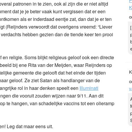
P
ral patronen in te zien, ook al zijn die er niet altijd
K
ument dat je je beter vaak kunt vergissen dat er een
o
ntkomen als er inderdaad eentje zat, dan dat je er ten
igt (Reijnders verwoordt dat overigens vreemd: “Liever
 verdachts hebben gezien dan de tiende keer ten prooi
n religie. Soms blijkt religieus geloof ook een directe
rbeeld bij ene Rita van der Meijden, waar Reijnders op
K
telijke gemeente die gelooft dat het einde der tijden
t haar geloof. Ze ziet Satan als handlanger van de
o
elangrijke rol in haar denken speelt een
Illuminati
v
dingen die vooruit zouden wijzen naar 9/11. Aan dit
e op te hangen, van schadelijke vaccins tot een olieramp