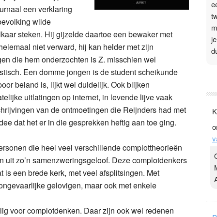
e
ournaal een verklaring
t
bevolking wilde
m
lkaar steken. Hij gijzelde daartoe een bewaker met
j
helemaal niet verward, hij kan helder met zijn
d
en die hem onderzochten is Z. misschien wel
stisch. Een domme jongen is de student scheikunde
P
or beland is, lijkt wel duidelijk. Ook blijken
3
ijke uitlatingen op internet, in levende lijve vaak
.
chrijvingen van de ontmoetingen die Reijnders had met
K
t
dee dat het er in die gesprekken heftig aan toe ging.
o
v
v
D
rsonen die heel veel verschillende complottheorieën
g
en uit zo’n samenzweringsgeloof. Deze complotdenkers
z
at is een brede kerk, met veel afsplitsingen. Met
t
 ongevaarlijke gelovigen, maar ook met enkele
elig voor complotdenken. Daar zijn ook wel redenen