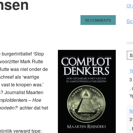
nsen
Of
Sc
56 COMMENTS
n
l
hare
burgerinitiatief ‘Stop
S
voorzitter Mark Rutte
Rutte was niet onder de
Y
chreef als ‘warrige
3
vast te knopen was.’
.
s? Journalist Maarten
Y
mplotdenkers – Hoe
heorieën?
‘ achter dat het
N
3
.
jnlijk verward type: