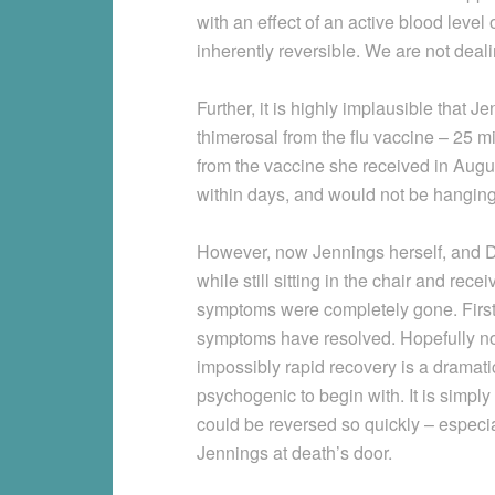
with an effect of an active blood leve
inherently reversible. We are not deal
Further, it is highly implausible that 
thimerosal from the flu vaccine – 25 m
from the vaccine she received in Augu
within days, and would not be hanging
However, now Jennings herself, and Dr
while still sitting in the chair and rec
symptoms were completely gone. First,
symptoms have resolved. Hopefully now 
impossibly rapid recovery is a dramat
psychogenic to begin with. It is simply 
could be reversed so quickly – especia
Jennings at death’s door.