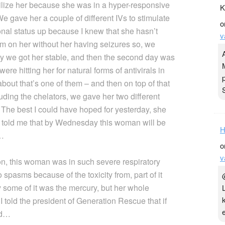
abilize her because she was in a hyper-responsive
K
e gave her a couple of different IVs to stimulate
o
ional status up because I knew that she hasn’t
v
am on her without her having seizures so, we
dy we got her stable, and then the second day was
e hitting her for natural forms of antivirals in
bout that’s one of them – and then on top of that
uding the chelators, we gave her two different
 The best I could have hoped for yesterday, she
t told me that by Wednesday this woman will be
H
y…
o
v
on, this woman was in such severe respiratory
 spasms because of the toxicity from, part of it
y some of it was the mercury, but her whole
 told the president of Generation Rescue that if
id…