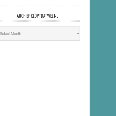
ARCHIEF KLOPTDATWEL.NL
hief
ptdatwel.nl