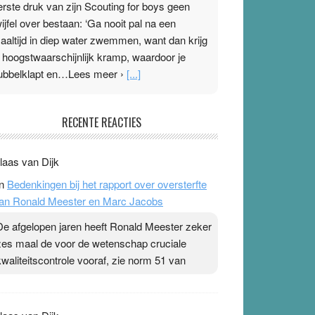
erste druk van zijn Scouting for boys geen
wijfel over bestaan: ‘Ga nooit pal na een
aaltijd in diep water zwemmen, want dan krijg
e hoogstwaarschijnlijk kramp, waardoor je
ubbelklapt en…Lees meer ›
[...]
leisterplakkers in de topspsort
RECENTE REACTIES
1 July 2026
-
Ward van Beek
 Na mondtape is nu de neuspleister in trek bij
laas van Dijk
opsporters. Ze hopen ermee hun hartslag te
n
Bedenkingen bij het rapport over oversterfte
erlagen terwijl ze meer zuurstof opnemen.
an Ronald Meester en Marc Jacobs
aarop heeft zo’n pleister geen effect. Maar het
evoel ‘makkelijker te ademen’ kan goud waard
De afgelopen jaren heeft Ronald Meester zeker
ijn. Door…Lees meer Pleisterplakkers in de
zes maal de voor de wetenschap cruciale
opspsort ›
[...]
kwaliteitscontrole vooraf, zie norm 51 van