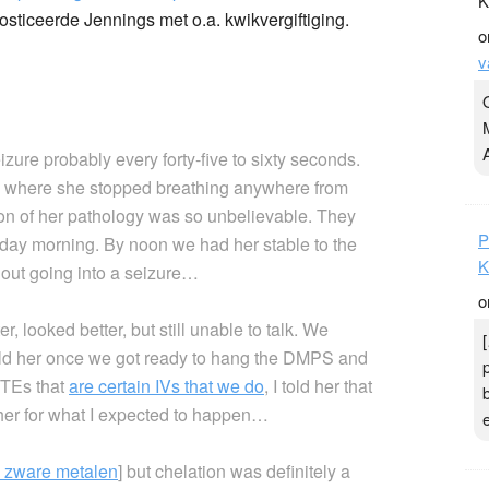
K
osticeerde Jennings met o.a. kwikvergiftiging.
o
v
zure probably every forty-five to sixty seconds.
a where she stopped breathing anywhere from
sion of her pathology was so unbelievable. They
P
day morning. By noon we had her stable to the
K
hout going into a seizure…
o
r, looked better, but still unable to talk. We
told her once we got ready to hang the DMPS and
MTEs that
are certain IVs that we do
, I told her that
her for what I expected to happen…
n zware metalen
] but chelation was definitely a