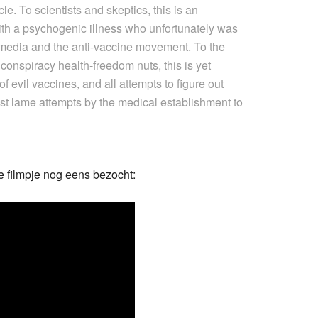
le. To scientists and skeptics, this is an
th a psychogenic illness who unfortunately was
media and the anti-vaccine movement. To the
 conspiracy health-freedom nuts, this is yet
of evil vaccines, and all attempts to figure out
st lame attempts by the medical establishment to
te filmpje nog eens bezocht: