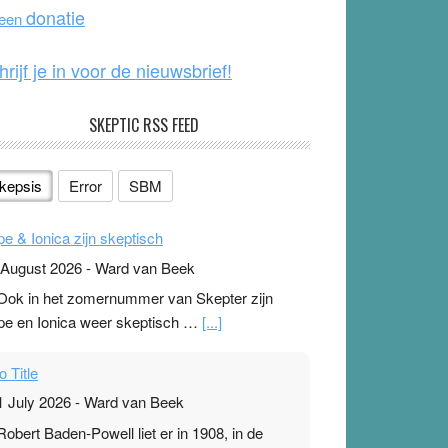
o
e
donatie
 een
k
hrijf je in voor de nieuwsbrief!
SKEPTIC RSS FEED
kepsis
Error
SBM
pe & Ionica zijn skeptisch
 August 2026
-
Ward van Beek
 Ook in het zomernummer van Skepter zijn
pe en Ionica weer skeptisch …
[...]
o Title
1 July 2026
-
Ward van Beek
 Robert Baden-Powell liet er in 1908, in de