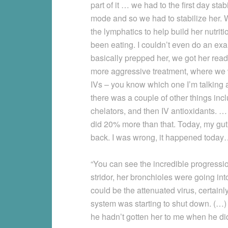
part of it … we had to the first day st
mode and so we had to stabilize her. W
the lymphatics to help build her nutrit
been eating. I couldn’t even do an ex
basically prepped her, we got her rea
more aggressive treatment, where we wer
IVs – you know which one I’m talking a
there was a couple of other things incl
chelators, and then IV antioxidants. …
did 20% more than that. Today, my gu
back. I was wrong, it happened toda
“You can see the incredible progressi
stridor, her bronchioles were going into
could be the attenuated virus, certainl
system was starting to shut down. (…) I
he hadn’t gotten her to me when he d