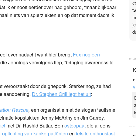
e
at ik er nooit eerder over had gehoord, “maar blijkbaar
t
nmaal niets van spierziekten en op dat moment dacht ik
m
j
d
P
 veel over nadacht want hier brengt
Fox nog een
3
 die Jennings vervolgens liep, “bringing awareness to
.
K
t
o
v
 veroorzaakt door de griepprik. Sterker nog, ze had
v
D
he aandoening.
Dr. Stephen Grill legt het uit
:
g
z
t
ation Rescue
,
een organisatie met de slogan ‘autisme
ccinatie kopstukken Jenny McArthy en Jim Carrey.
act
met Dr. Rashid Buttar. Een
osteopaat
die al eens
,
oplichting van kankerpatiënten
en
iets te enthousiast