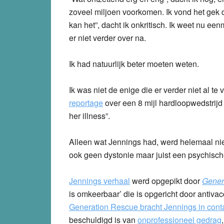
zoveel miljoen voorkomen. Ik vond het gek d
kan het”, dacht ik onkritisch. Ik weet nu ee
er niet verder over na.
Ik had natuurlijk beter moeten weten.
Ik was niet de enige die er verder niet al te
reportage
over een 8 mijl hardloopwedstrijd
her illness”.
Alleen wat Jennings had, werd helemaal niet
ook geen dystonie maar juist een psychisc
Jennings verhaal
werd opgepikt door
Gener
is omkeerbaar’ die is opgericht door antiva
Generation Rescue bracht Jennings in cont
beschuldigd is van
onprofessioneel gedrag