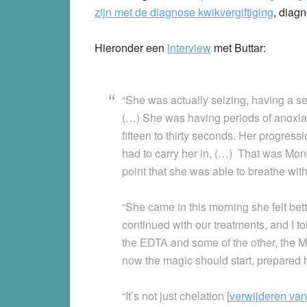
zijn met de diagnose kwikvergiftiging
,
diagn
Hieronder een
interview
met Buttar:
“She was actually seizing, having a sei
(…) She was having periods of anoxi
fifteen to thirty seconds. Her progres
had to carry her in, (…) That was Mon
point that she was able to breathe wit
“She came in this morning she felt bette
continued with our treatments, and I 
the EDTA and some of the other, the 
now the magic should start, prepared 
“It’s not just chelation [
verwijderen va