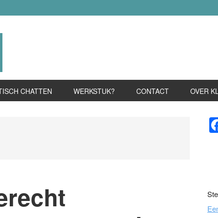
TISCH CHATTEN
WERKSTUK?
CONTACT
OVER K
P
S
erecht
Ste
Ee