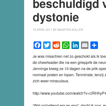
beschuldigd 
dystonie
16 APRIL 2011
BY
MAARTEN KOLLER
Facebook
Twitter
Reddit
WhatsApp
LinkedI
Emai
S
Je was misschien net zo geschokt als ik toe
de cheerleader die na een griepprik de ne
Jennings kreeg ze 10 dagen na de prik opee
normaal praten en lopen. Tenminste, tenzij ze
zich weer miraculeus.
http://www.youtube.com/watch?v=URHhyP
“Wat ontzettend erg en eng”, dacht ik nog, 