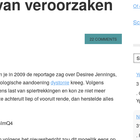
van veroorzaken
Of
Sc
22 COMMENTS
n
l
hare
S
n je in 2009 de reportage zag over Desiree Jennings,
Y
urologische aandoening
dystonie
kreeg. Volgens
3
ns last van spiertrekkingen en kon ze niet meer
.
 achteruit liep of vooruit rende, dan herstelde alles
Y
N
4lmQ4
3
.
en volgens het nieuwsbericht zou dit mogelijk eens op