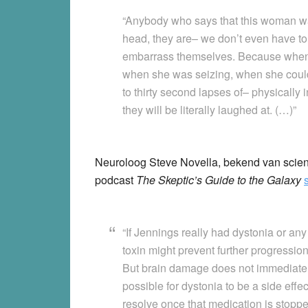
“Anybody who says that this woman was
head, they are– we don’t even have to 
embarrass themselves. Because when 
when she was seizing, when she could
to thirty second lapses of– physically 
they will be literally laughed at. (…)”
Neuroloog Steve Novella, bekend van scien
podcast
The Skeptic’s Guide to the Galaxy
“If Jennings really had dystonia or any 
toxin might prevent further progressio
But brain damage does not immediately 
possible for dystonia to be a side effe
resolve once that medication is stopped