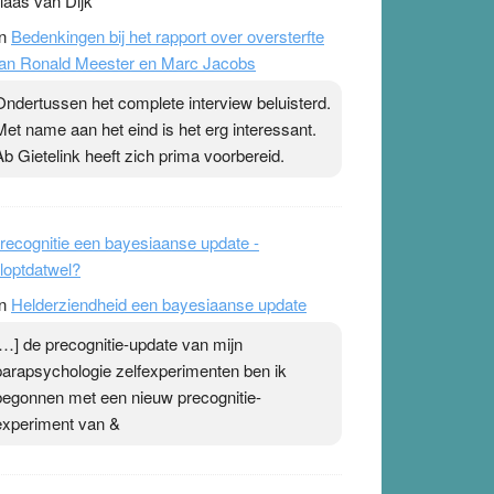
laas van Dijk
n
Bedenkingen bij het rapport over oversterfte
an Ronald Meester en Marc Jacobs
Ondertussen het complete interview beluisterd.
Met name aan het eind is het erg interessant.
Ab Gietelink heeft zich prima voorbereid.
recognitie een bayesiaanse update -
loptdatwel?
n
Helderziendheid een bayesiaanse update
[…] de precognitie-update van mijn
parapsychologie zelfexperimenten ben ik
begonnen met een nieuw precognitie-
experiment van &