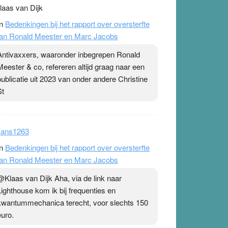
laas van Dijk
n
Bedenkingen bij het rapport over oversterfte
an Ronald Meester en Marc Jacobs
Antivaxxers, waaronder inbegrepen Ronald
Meester & co, refereren altijd graag naar een
publicatie uit 2023 van onder andere Christine
St
ans1263
n
Bedenkingen bij het rapport over oversterfte
an Ronald Meester en Marc Jacobs
@Klaas van Dijk Aha, via de link naar
Lighthouse kom ik bij frequenties en
kwantummechanica terecht, voor slechts 150
euro.