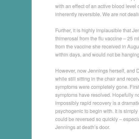
with an effect of an active blood leve
inherently reversible. We are not deal
Further, it is highly implausible that 
thimerosal from the flu vaccine – 25 m
from the vaccine she received in Augu
within days, and would not be hanging
However, now Jennings herself, and Dr
while still sitting in the chair and rec
symptoms were completely gone. First,
symptoms have resolved. Hopefully now 
impossibly rapid recovery is a dramat
psychogenic to begin with. It is simply 
could be reversed so quickly – especia
Jennings at death’s door.