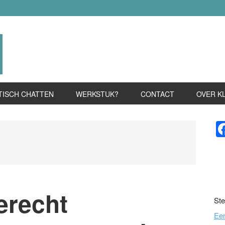
TISCH CHATTEN
WERKSTUK?
CONTACT
OVER K
P
S
erecht
Ste
Ee