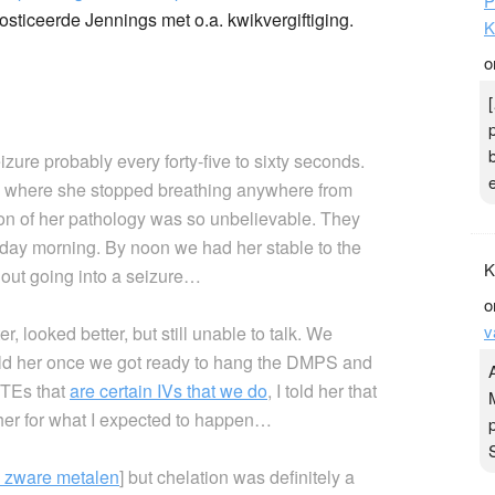
P
osticeerde Jennings met o.a. kwikvergiftiging.
K
o
zure probably every forty-five to sixty seconds.
a where she stopped breathing anywhere from
sion of her pathology was so unbelievable. They
day morning. By noon we had her stable to the
K
hout going into a seizure…
o
v
r, looked better, but still unable to talk. We
told her once we got ready to hang the DMPS and
MTEs that
are certain IVs that we do
, I told her that
her for what I expected to happen…
n zware metalen
] but chelation was definitely a