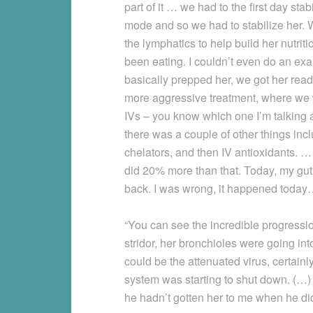
part of it … we had to the first day st
mode and so we had to stabilize her. W
the lymphatics to help build her nutrit
been eating. I couldn’t even do an ex
basically prepped her, we got her rea
more aggressive treatment, where we wer
IVs – you know which one I’m talking a
there was a couple of other things incl
chelators, and then IV antioxidants. …
did 20% more than that. Today, my gu
back. I was wrong, it happened toda
“You can see the incredible progressi
stridor, her bronchioles were going into
could be the attenuated virus, certainl
system was starting to shut down. (…) I
he hadn’t gotten her to me when he d