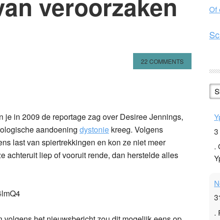
van veroorzaken
Of
Sc
22 COMMENTS
n
l
hare
S
n je in 2009 de reportage zag over Desiree Jennings,
Y
urologische aandoening
dystonie
kreeg. Volgens
3
ns last van spiertrekkingen en kon ze niet meer
.
 achteruit liep of vooruit rende, dan herstelde alles
Y
N
4lmQ4
3
.
en volgens het nieuwsbericht zou dit mogelijk eens op