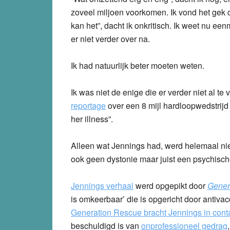
zoveel miljoen voorkomen. Ik vond het gek d
kan het”, dacht ik onkritisch. Ik weet nu ee
er niet verder over na.
Ik had natuurlijk beter moeten weten.
Ik was niet de enige die er verder niet al te
reportage
over een 8 mijl hardloopwedstrijd
her illness”.
Alleen wat Jennings had, werd helemaal niet
ook geen dystonie maar juist een psychisc
Jennings verhaal
werd opgepikt door
Gener
is omkeerbaar’ die is opgericht door antiva
Generation Rescue bracht Jennings in cont
beschuldigd is van
onprofessioneel gedrag