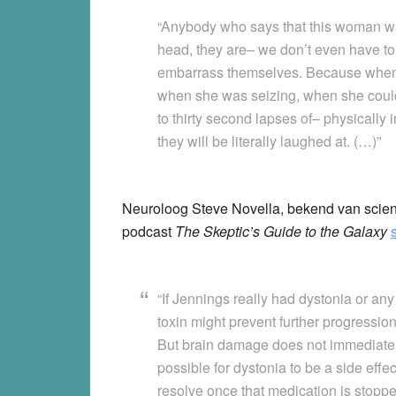
“Anybody who says that this woman was
head, they are– we don’t even have to 
embarrass themselves. Because when 
when she was seizing, when she could
to thirty second lapses of– physically 
they will be literally laughed at. (…)”
Neuroloog Steve Novella, bekend van scien
podcast
The Skeptic’s Guide to the Galaxy
“If Jennings really had dystonia or any 
toxin might prevent further progressio
But brain damage does not immediately 
possible for dystonia to be a side effe
resolve once that medication is stopped