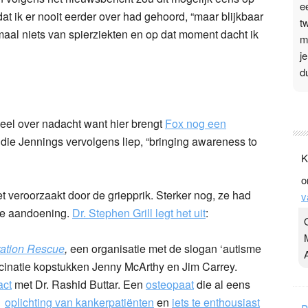
e
at ik er nooit eerder over had gehoord, “maar blijkbaar
t
nmaal niets van spierziekten en op dat moment dacht ik
m
j
d
P
 veel over nadacht want hier brengt
Fox nog een
3
 die Jennings vervolgens liep, “bringing awareness to
.
K
t
o
v
 veroorzaakt door de griepprik. Sterker nog, ze had
v
D
he aandoening.
Dr. Stephen Grill legt het uit
:
g
z
t
ation Rescue
,
een organisatie met de slogan ‘autisme
ccinatie kopstukken Jenny McArthy en Jim Carrey.
act
met Dr. Rashid Buttar. Een
osteopaat
die al eens
,
oplichting van kankerpatiënten
en
iets te enthousiast