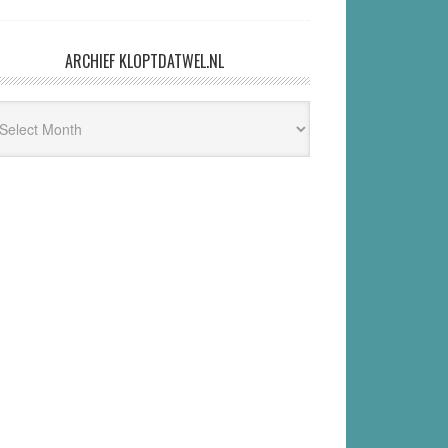
ARCHIEF KLOPTDATWEL.NL
hief
ptdatwel.nl