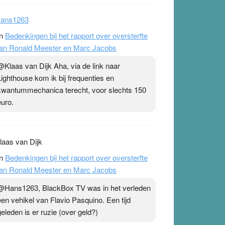
ans1263
n
Bedenkingen bij het rapport over oversterfte
an Ronald Meester en Marc Jacobs
@Klaas van Dijk Aha, via de link naar
Lighthouse kom ik bij frequenties en
kwantummechanica terecht, voor slechts 150
euro.
laas van Dijk
n
Bedenkingen bij het rapport over oversterfte
an Ronald Meester en Marc Jacobs
@Hans1263, BlackBox TV was in het verleden
een vehikel van Flavio Pasquino. Een tijd
geleden is er ruzie (over geld?)