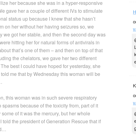
abilize her because she was in a hyper-responsive
e gave her a couple of different IVs to stimulate
H
ional status up because I knew that she hasn’t
o
am on her without her having seizures so, we
v
dy we got her stable, and then the second day was
e hitting her for natural forms of antivirals in
bout that’s one of them – and then on top of that
uding the chelators, we gave her two different
 The best I could have hoped for yesterday, she
t told me that by Wednesday this woman will be
y…
K
o
on, this woman was in such severe respiratory
v
 spasms because of the toxicity from, part of it
y some of it was the mercury, but her whole
 told the president of Generation Rescue that if
id…