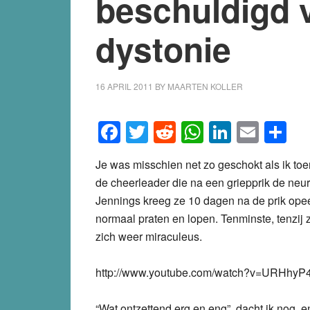
beschuldigd 
dystonie
16 APRIL 2011
BY
MAARTEN KOLLER
Facebook
Twitter
Reddit
WhatsApp
LinkedI
Emai
S
Je was misschien net zo geschokt als ik toe
de cheerleader die na een griepprik de ne
Jennings kreeg ze 10 dagen na de prik opee
normaal praten en lopen. Tenminste, tenzij ze
zich weer miraculeus.
http://www.youtube.com/watch?v=URHhyP
“Wat ontzettend erg en eng”, dacht ik nog, 