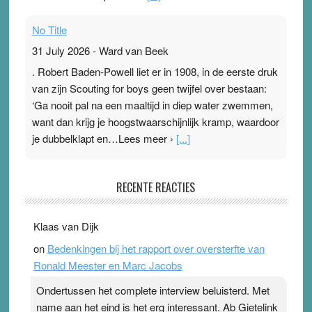
No Title
31 July 2026
-
Ward van Beek
. Robert Baden-Powell liet er in 1908, in de eerste druk
van zijn Scouting for boys geen twijfel over bestaan:
‘Ga nooit pal na een maaltijd in diep water zwemmen,
want dan krijg je hoogstwaarschijnlijk kramp, waardoor
je dubbelklapt en…Lees meer ›
[...]
Pleisterplakkers in de topspsort
RECENTE REACTIES
31 July 2026
-
Ward van Beek
. Na mondtape is nu de neuspleister in trek bij
Klaas van Dijk
topsporters. Ze hopen ermee hun hartslag te verlagen
on
Bedenkingen bij het rapport over oversterfte van
terwijl ze meer zuurstof opnemen. Daarop heeft zo’n
Ronald Meester en Marc Jacobs
pleister geen effect. Maar het gevoel ‘makkelijker te
ademen’ kan goud waard zijn. Door…Lees meer
Ondertussen het complete interview beluisterd. Met
Pleisterplakkers in de topspsort ›
[...]
name aan het eind is het erg interessant. Ab Gietelink