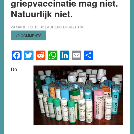
griepvaccinatie mag niet.
Natuurlijk niet.
29 MARCH 2016
BY
LAURENS DRAGSTRA
42 COMMENTS
Facebook
Twitter
Reddit
WhatsApp
LinkedIn
Email
Share
De