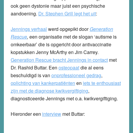
ook geen dystonie maar juist een psychische
aandoening.
Dr. Stephen Grill legt het uit
:
Jennings verhaal
werd opgepikt door
Generation
Rescue
,
een organisatie met de slogan ‘autisme is
omkeerbaar’ die is opgericht door antivaccinatie
kopstukken Jenny McArthy en Jim Carrey.
Generation Rescue bracht Jennings in contact
met
Dr. Rashid Buttar. Een
osteopaat
die al eens
beschuldigd is van
onprofessioneel gedrag
,
oplichting van kankerpatiënten
en
iets te enthousiast
zijn met de diagnose kwikvergiftiging
,
diagnosticeerde Jennings met o.a. kwikvergiftiging.
Hieronder een
interview
met Buttar: