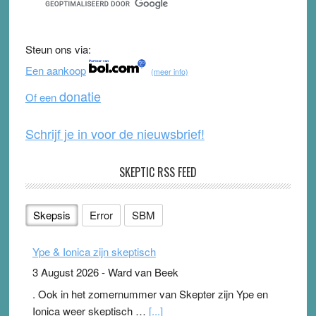
e
er
T
d
b
u
Steun ons via:
o
b
Een aankoop
(meer info)
o
e
donatie
Of een
k
Schrijf je in voor de nieuwsbrief!
SKEPTIC RSS FEED
Skepsis
Error
SBM
Ype & Ionica zijn skeptisch
3 August 2026
-
Ward van Beek
. Ook in het zomernummer van Skepter zijn Ype en
Ionica weer skeptisch …
[...]