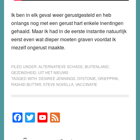
Ik ben in elk geval weer gerustgesteld en heb
onlangs nog met een gerust hart enkele inentingen
gehaald. Maar ik had in de eerste instantie natuurlijk
eerst even wat dieper moeten graven voordat ik
mezelf ongerust maakte.
FILED UNDER:
ALTERNATIEVE SCHADE
,
BUITENLAND
,
GEZONDHEID
,
UIT HET NIEUWS
TAGGED WITH:
DESIREE JENNINGS
,
DYSTONIE
,
GRIEPPRIK
,
RASHID BUTTAR
,
STEVE NOVELLA
,
VACCINATIE
F
T
Y
F
Primary
Sidebar
a
wi
o
e
c
tt
u
e