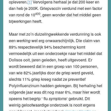
opleveren.
[1]
Vervolgens herhaal je dat 200 keer en
dan heb je 200K. Griepvaccin verdund met een factor
400
van rond de 10
, geen wonder dat het middel geen
bijwerkingen heeft.
Maar met zo’n duizelingwekkende verdunning is ook
een
werking
wel erg onwaarschijnlijk. Die claim van
89% respectievelijk 94% bescherming komt
vermoedelijk uit een onderzoekje naar het middel dat
Dolisos ooit, jaren geleden, heeft uitgevoerd. Er
wordt beweerd dat in een groep van 100 personen,
van wie 82% jaarlijks door de griep werd geveld,
slechts 11% griep kreeg nadat ze preventief
Polyinfluenzinum hadden gekregen. Bij herhaling het
volgende jaar was dit nog maar 6%, maar hier wordt
opeens het begrip ‘ flu
symptoms
‘ gebruikt. Dit
weinig geloofwaardige onderzoek is nooit ergens