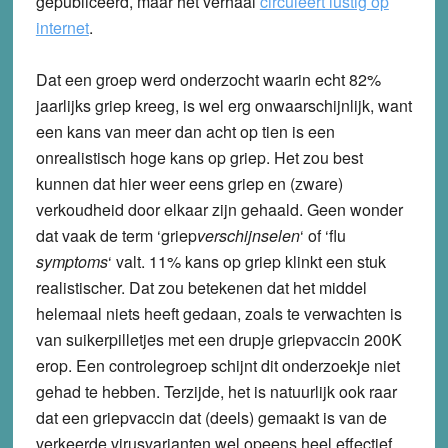
gepubliceerd, maar het verhaal
circuleert lustig op
internet
.
Dat een groep werd onderzocht waarin echt 82%
jaarlijks griep kreeg, is wel erg onwaarschijnlijk, want
een kans van meer dan acht op tien is een
onrealistisch hoge kans op griep. Het zou best
kunnen dat hier weer eens griep en (zware)
verkoudheid door elkaar zijn gehaald. Geen wonder
dat vaak de term ‘griep
verschijnselen
‘ of ‘flu
symptoms
‘ valt. 11% kans op griep klinkt een stuk
realistischer. Dat zou betekenen dat het middel
helemaal niets heeft gedaan, zoals te verwachten is
van suikerpilletjes met een drupje griepvaccin 200K
erop. Een controlegroep schijnt dit onderzoekje niet
gehad te hebben. Terzijde, het is natuurlijk ook raar
dat een griepvaccin dat (deels) gemaakt is van de
verkeerde virusvarianten wel opeens heel effectief