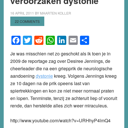
veroorzaken dystonie
16 APRIL 2011
BY
MAARTEN KOLLER
22 COMMENTS
Facebook
Twitter
Reddit
WhatsApp
LinkedIn
Email
Share
Je was misschien net zo geschokt als ik toen je in
2009 de reportage zag over Desiree Jennings, de
cheerleader die na een griepprik de neurologische
aandoening
dystonie
kreeg. Volgens Jennings kreeg
ze 10 dagen na de prik opeens last van
spiertrekkingen en kon ze niet meer normaal praten
en lopen. Tenminste, tenzij ze achteruit liep of vooruit
rende, dan herstelde alles zich weer miraculeus.
http://www.youtube.com/watch?v=URHhyP4lmQ4