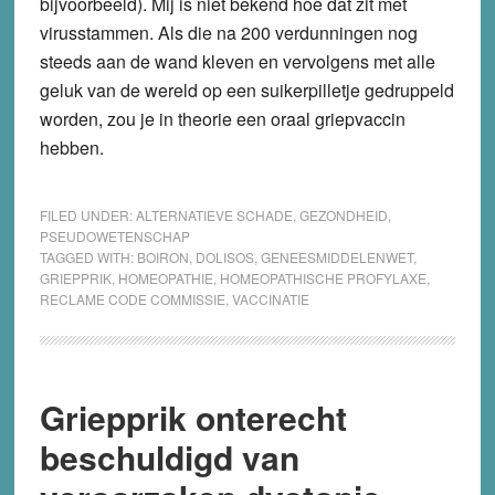
bijvoorbeeld). Mij is niet bekend hoe dat zit met
virusstammen. Als die na 200 verdunningen nog
steeds aan de wand kleven en vervolgens met alle
geluk van de wereld op een suikerpilletje gedruppeld
worden, zou je in theorie een oraal griepvaccin
hebben.
FILED UNDER:
ALTERNATIEVE SCHADE
,
GEZONDHEID
,
PSEUDOWETENSCHAP
TAGGED WITH:
BOIRON
,
DOLISOS
,
GENEESMIDDELENWET
,
GRIEPPRIK
,
HOMEOPATHIE
,
HOMEOPATHISCHE PROFYLAXE
,
RECLAME CODE COMMISSIE
,
VACCINATIE
Griepprik onterecht
beschuldigd van