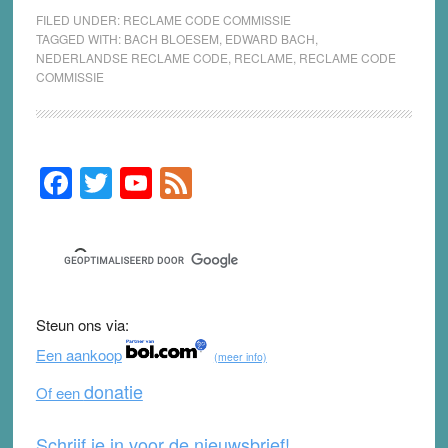
FILED UNDER:
RECLAME CODE COMMISSIE
TAGGED WITH:
BACH BLOESEM
,
EDWARD BACH
,
NEDERLANDSE RECLAME CODE
,
RECLAME
,
RECLAME CODE
COMMISSIE
F
T
Y
F
Primary
Sidebar
a
wi
o
e
c
tt
u
e
e
er
T
d
b
u
Steun ons via:
o
b
Een aankoop
(meer info)
o
e
donatie
Of een
k
Schrijf je in voor de nieuwsbrief!