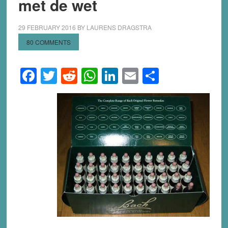
met de wet
29 FEBRUARY 2016
BY
LAURENS DRAGSTRA
80 COMMENTS
Facebook
Twitter
Reddit
WhatsApp
LinkedIn
Email
Share