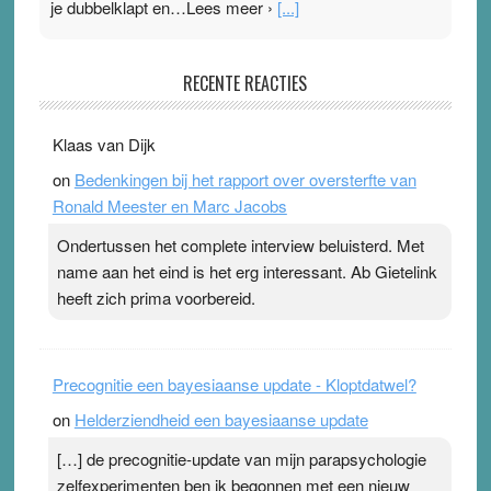
je dubbelklapt en…Lees meer ›
[...]
Pleisterplakkers in de topspsort
RECENTE REACTIES
31 July 2026
-
Ward van Beek
. Na mondtape is nu de neuspleister in trek bij
Klaas van Dijk
topsporters. Ze hopen ermee hun hartslag te verlagen
on
Bedenkingen bij het rapport over oversterfte van
terwijl ze meer zuurstof opnemen. Daarop heeft zo’n
Ronald Meester en Marc Jacobs
pleister geen effect. Maar het gevoel ‘makkelijker te
ademen’ kan goud waard zijn. Door…Lees meer
Ondertussen het complete interview beluisterd. Met
Pleisterplakkers in de topspsort ›
[...]
name aan het eind is het erg interessant. Ab Gietelink
heeft zich prima voorbereid.
Precognitie een bayesiaanse update - Kloptdatwel?
on
Helderziendheid een bayesiaanse update
[…] de precognitie-update van mijn parapsychologie
zelfexperimenten ben ik begonnen met een nieuw