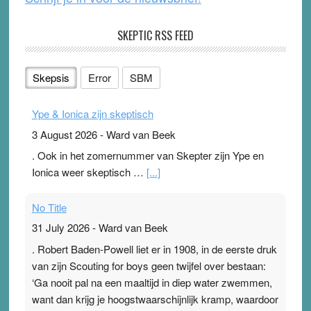
SKEPTIC RSS FEED
Skepsis
Error
SBM
Ype & Ionica zijn skeptisch
3 August 2026
-
Ward van Beek
. Ook in het zomernummer van Skepter zijn Ype en
Ionica weer skeptisch …
[...]
No Title
31 July 2026
-
Ward van Beek
. Robert Baden-Powell liet er in 1908, in de eerste druk
van zijn Scouting for boys geen twijfel over bestaan:
‘Ga nooit pal na een maaltijd in diep water zwemmen,
want dan krijg je hoogstwaarschijnlijk kramp, waardoor