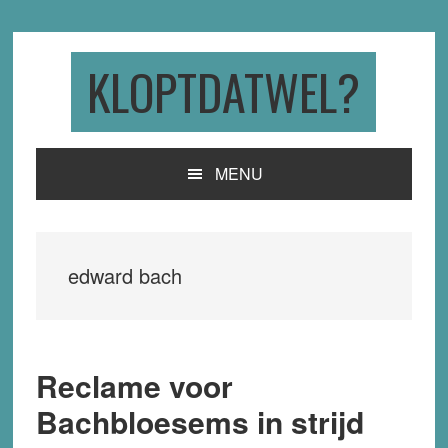
Skip
Skip
Skip
to
to
to
primary
main
primary
KLOPTDATWEL?
navigation
content
sidebar
MENU
edward bach
Reclame voor
Bachbloesems in strijd