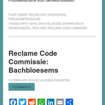
Publieksreclame voor Geneesmiddelen.
FILED UNDER:
(BIJ)GELOOF
,
GEZONDHEID
,
PSEUDOWETENSCHAP
TAGGED WITH:
ADHD
,
BACH BLOESEM
,
EDWARD BACH
,
GENEESMIDDEL
,
RECLAME
,
RECLAME CODE COMMISSIE
Reclame Code
Commissie:
Bachbloesems
12 FEBRUARY 2016
BY
LAURENS DRAGSTRA
2 COMMENTS
Facebook
Twitter
Reddit
WhatsApp
LinkedIn
Email
Share