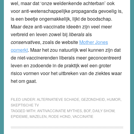
wel, maar dat ‘onze weldenkende achterban’ ook
voor anti-wetenschappelijke propaganda gevoelig is,
is een beetje ongemakkelijk, lijkt de boodschap.
Maar deze anti-vaccinatie ideeën zijn veel meer
verbreid en leven zowel bij
liberals
als
conservatives
, zoals de website
Mother Jones
opmerkt
. Maar het zou natuurlijk wel kunnen zijn dat
de niet-vaccinerenden liberals meer geconcentreerd
leven en zodoende in de praktijk wel een groter
risico vormen voor het uitbreken van de ziektes waar
het om gaat.
FILED UNDER:
ALTERNATIEVE SCHADE
,
GEZONDHEID
,
HUMOR
,
SKEPTISCHE TV
TAGGED WITH:
ANTIVACCINATIE MYTHES
,
BOF
,
DAILY SHOW
,
EPIDEMIE
,
MAZELEN
,
RODE HOND
,
VACCINATIE