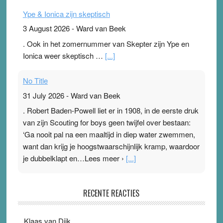
Ype & Ionica zijn skeptisch
3 August 2026
-
Ward van Beek
. Ook in het zomernummer van Skepter zijn Ype en
Ionica weer skeptisch …
[...]
No Title
31 July 2026
-
Ward van Beek
. Robert Baden-Powell liet er in 1908, in de eerste druk
van zijn Scouting for boys geen twijfel over bestaan:
‘Ga nooit pal na een maaltijd in diep water zwemmen,
want dan krijg je hoogstwaarschijnlijk kramp, waardoor
je dubbelklapt en…Lees meer ›
[...]
Pleisterplakkers in de topspsort
RECENTE REACTIES
31 July 2026
-
Ward van Beek
. Na mondtape is nu de neuspleister in trek bij
Klaas van Dijk