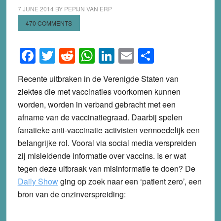
7 JUNE 2014
BY
PEPIJN VAN ERP
470 COMMENTS
Facebook
Twitter
Reddit
WhatsApp
LinkedIn
Email
Share
Recente uitbraken in de Verenigde Staten van
ziektes die met vaccinaties voorkomen kunnen
worden, worden in verband gebracht met een
afname van de vaccinatiegraad. Daarbij spelen
fanatieke anti-vaccinatie activisten vermoedelijk een
belangrijke rol. Vooral via social media verspreiden
zij misleidende informatie over vaccins. Is er wat
tegen deze uitbraak van misinformatie te doen? De
Daily Show
ging op zoek naar een ‘patient zero’, een
bron van de onzinverspreiding: