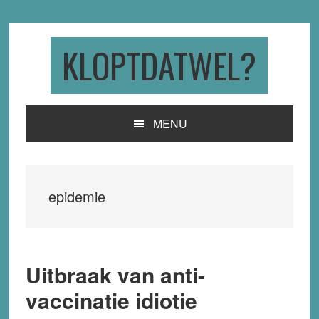
Skip
Skip
Skip
to
to
to
primary
main
primary
KLOPTDATWEL?
navigation
content
sidebar
MENU
epidemie
Uitbraak van anti-
vaccinatie idiotie