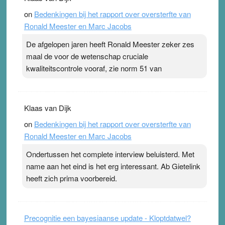
topsporters. Ze hopen ermee hun hartslag te verlagen
on
Bedenkingen bij het rapport over oversterfte van
terwijl ze meer zuurstof opnemen. Daarop heeft zo’n
Ronald Meester en Marc Jacobs
pleister geen effect. Maar het gevoel ‘makkelijker te
ademen’ kan goud waard zijn. Door…Lees meer
De afgelopen jaren heeft Ronald Meester zeker zes
Pleisterplakkers in de topspsort ›
[...]
maal de voor de wetenschap cruciale
kwaliteitscontrole vooraf, zie norm 51 van
Klaas van Dijk
on
Bedenkingen bij het rapport over oversterfte van
Ronald Meester en Marc Jacobs
Ondertussen het complete interview beluisterd. Met
name aan het eind is het erg interessant. Ab Gietelink
heeft zich prima voorbereid.
Precognitie een bayesiaanse update - Kloptdatwel?