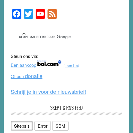
F
T
Y
F
Primary
Sidebar
a
wi
o
e
c
tt
u
e
e
er
T
d
b
u
Steun ons via:
o
b
Een aankoop
(meer info)
o
e
donatie
Of een
k
Schrijf je in voor de nieuwsbrief!
SKEPTIC RSS FEED
Skepsis
Error
SBM