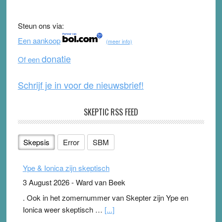
e
er
T
d
b
u
Steun ons via:
o
b
Een aankoop
(meer info)
o
e
donatie
Of een
k
Schrijf je in voor de nieuwsbrief!
SKEPTIC RSS FEED
Skepsis
Error
SBM
Ype & Ionica zijn skeptisch
3 August 2026
-
Ward van Beek
. Ook in het zomernummer van Skepter zijn Ype en
Ionica weer skeptisch …
[...]