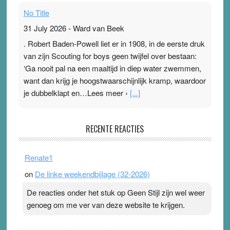
No Title
31 July 2026
-
Ward van Beek
. Robert Baden-Powell liet er in 1908, in de eerste druk
van zijn Scouting for boys geen twijfel over bestaan:
‘Ga nooit pal na een maaltijd in diep water zwemmen,
want dan krijg je hoogstwaarschijnlijk kramp, waardoor
je dubbelklapt en…Lees meer ›
[...]
Pleisterplakkers in de topspsort
RECENTE REACTIES
31 July 2026
-
Ward van Beek
. Na mondtape is nu de neuspleister in trek bij
Renate1
topsporters. Ze hopen ermee hun hartslag te verlagen
on
De linke weekendbijlage (32-2026)
terwijl ze meer zuurstof opnemen. Daarop heeft zo’n
pleister geen effect. Maar het gevoel ‘makkelijker te
De reacties onder het stuk op Geen Stijl zijn wel weer
ademen’ kan goud waard zijn. Door…Lees meer
genoeg om me ver van deze website te krijgen.
Pleisterplakkers in de topspsort ›
[...]