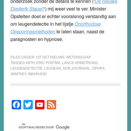
onderzoek zonder de details te kennen (‘
De nieuwe
Diederik Stapel!
‘) mij weer veel te ver. Minister
Opstelten doet er echter vooralsnog verstandig aan
om leugendetectie in het lijstje
Onorthodoxe
Opsporingsmethoden
te laten staan, naast de
paragnosten en hypnose.
FILED UNDER:
UIT HET NIEUWS
,
WETENSCHAP
TAGGED WITH:
ERIC POSTMA
,
LANCE ARMSTRONG
,
LEUGENDETECTIE
,
LEUGENS
,
NOS JOURNAAL
,
OPHRA
WINFREY
,
WAARHEID
F
T
Y
F
Primary
Sidebar
a
wi
o
e
c
tt
u
e