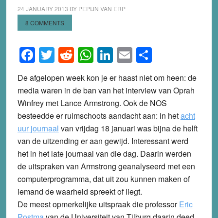
24 JANUARY 2013
BY
PEPIJN VAN ERP
8 COMMENTS
Facebook
Twitter
Reddit
WhatsApp
LinkedIn
Email
Share
De afgelopen week kon je er haast niet om heen: de
media waren in de ban van het interview van Oprah
Winfrey met Lance Armstrong. Ook de NOS
besteedde er ruimschoots aandacht aan: in het
acht
uur journaal
van vrijdag 18 januari was bijna de helft
van de uitzending er aan gewijd. Interessant werd
het in het late journaal van die dag. Daarin werden
de uitspraken van Armstrong geanalyseerd met een
computerprogramma, dat uit zou kunnen maken of
iemand de waarheid spreekt of liegt.
De meest opmerkelijke uitspraak die professor
Eric
Postma
van de Universiteit van Tilburg daarin deed,