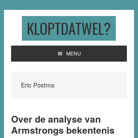
Skip
Skip
Skip
to
to
to
primary
main
primary
KLOPTDATWEL?
navigation
content
sidebar
MENU
Eric Postma
Over de analyse van
Armstrongs bekentenis