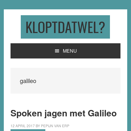
Skip
Skip
Skip
to
to
to
primary
main
primary
KLOPTDATWEL?
navigation
content
sidebar
MENU
galileo
Spoken jagen met Galileo
12 APRIL 2017
BY
PEPIJN VAN ERP