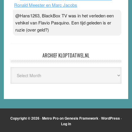
Ronald Meester en Marc Jacobs
@Hans1263, BlackBox TV was in het verleden een
vehikel van Flavio Pasquino. Een tijd geleden is er
ruzie (over geld?)
ARCHIEF KLOPTDATWEL.NL
Archief
Kloptdatwel.nl
Copyright © 2026 ·
Metro Pro
on
Genesis Framework
·
WordPress
·
Log in