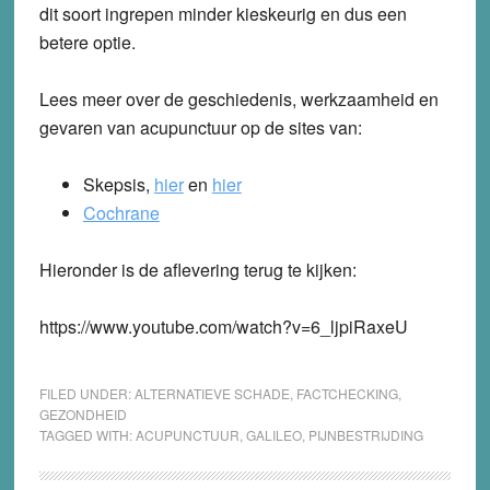
dit soort ingrepen minder kieskeurig en dus een
betere optie.
Lees meer over de geschiedenis, werkzaamheid en
gevaren van acupunctuur op de sites van:
Skepsis,
hier
en
hier
Cochrane
Hieronder is de aflevering terug te kijken:
https://www.youtube.com/watch?v=6_ljpiRaxeU
FILED UNDER:
ALTERNATIEVE SCHADE
,
FACTCHECKING
,
GEZONDHEID
TAGGED WITH:
ACUPUNCTUUR
,
GALILEO
,
PIJNBESTRIJDING