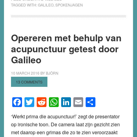
TAGGED WITH:
GALILEO
,
SPOKENJAGEN
Opereren met behulp van
acupunctuur getest door
Galileo
10 MARCH 2016
BY
BJÖRN
13 COMMENTS
Facebook
Twitter
Reddit
WhatsApp
LinkedIn
Email
Share
‘Werkt prima die acupunctuur!’ zegt de presentator
op ironische toon. De camera laat zijn gezicht zien
met daarop een grimas die zo te zien veroorzaakt