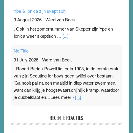
Ype & Ionica zijn skeptisch
3 August 2026
-
Ward van Beek
. Ook in het zomernummer van Skepter zijn Ype en
Ionica weer skeptisch …
[...]
No Title
31 July 2026
-
Ward van Beek
. Robert Baden-Powell liet er in 1908, in de eerste druk
van zijn Scouting for boys geen twijfel over bestaan:
‘Ga nooit pal na een maaltijd in diep water zwemmen,
want dan krijg je hoogstwaarschijnlijk kramp, waardoor
je dubbelklapt en…Lees meer ›
[...]
Pleisterplakkers in de topspsort
RECENTE REACTIES
31 July 2026
-
Ward van Beek
. Na mondtape is nu de neuspleister in trek bij