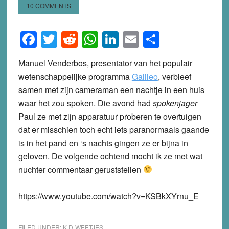
10 COMMENTS
Facebook
Twitter
Reddit
WhatsApp
LinkedIn
Email
Share
Manuel Venderbos, presentator van het populair
wetenschappelijke programma
Galileo
, verbleef
samen met zijn cameraman een nachtje in een huis
waar het zou spoken. Die avond had
spokenjager
Paul ze met zijn apparatuur proberen te overtuigen
dat er misschien toch echt iets paranormaals gaande
is in het pand en ‘s nachts gingen ze er bijna in
geloven. De volgende ochtend mocht ik ze met wat
nuchter commentaar geruststellen
https://www.youtube.com/watch?v=KSBkXYrnu_E
FILED UNDER:
K-D-WEETJES