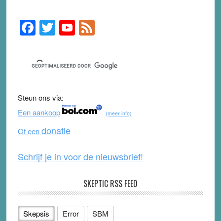
F
T
Y
F
Primary
Sidebar
a
wi
o
e
c
tt
u
e
e
er
T
d
b
u
Steun ons via:
o
b
Een aankoop
(meer info)
o
e
donatie
Of een
k
Schrijf je in voor de nieuwsbrief!
SKEPTIC RSS FEED
Skepsis
Error
SBM