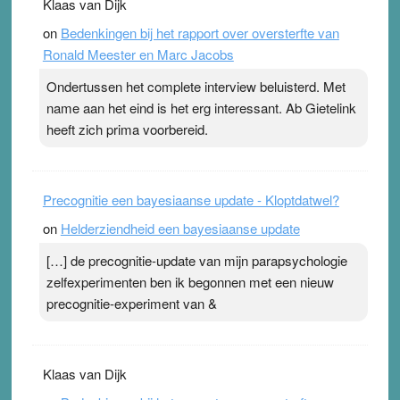
Klaas van Dijk
topsporters. Ze hopen ermee hun hartslag te verlagen
on
Bedenkingen bij het rapport over oversterfte van
terwijl ze meer zuurstof opnemen. Daarop heeft zo’n
Ronald Meester en Marc Jacobs
pleister geen effect. Maar het gevoel ‘makkelijker te
ademen’ kan goud waard zijn. Door…Lees meer
Ondertussen het complete interview beluisterd. Met
Pleisterplakkers in de topspsort ›
[...]
name aan het eind is het erg interessant. Ab Gietelink
heeft zich prima voorbereid.
Precognitie een bayesiaanse update - Kloptdatwel?
on
Helderziendheid een bayesiaanse update
[…] de precognitie-update van mijn parapsychologie
zelfexperimenten ben ik begonnen met een nieuw
precognitie-experiment van &
Klaas van Dijk