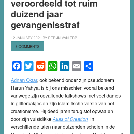
veroordeeld tot ruim
duizend jaar
gevangenisstraf
12 JANUARY 2021
BY
PEPIJN VAN ERP
3 COMMENTS
Facebook
Twitter
Reddit
WhatsApp
LinkedIn
Email
Share
Adnan Oktar
, ook bekend onder zijn pseudoniem
Harun Yahya, is bij ons misschien vooral bekend
vanwege zijn opvallende talkshows met veel dames
in glitterpakjes en zijn islamitische versie van het
creationisme. Hij deed jaren terug stof opwaaien
door zijn vuistdikke
Atlas of Creation
in
verschillende talen naar duizenden scholen in de