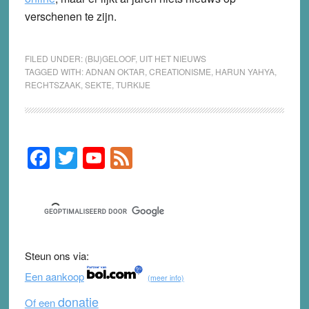
verschenen te zijn.
FILED UNDER:
(BIJ)GELOOF
,
UIT HET NIEUWS
TAGGED WITH:
ADNAN OKTAR
,
CREATIONISME
,
HARUN YAHYA
,
RECHTSZAAK
,
SEKTE
,
TURKIJE
F
T
Y
F
Primary
Sidebar
a
wi
o
e
c
tt
u
e
e
er
T
d
b
u
Steun ons via:
o
b
Een aankoop
(meer info)
o
e
donatie
Of een