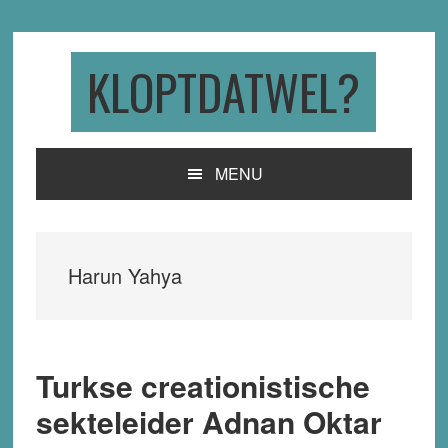
Skip
Skip
Skip
to
to
to
primary
main
primary
KLOPTDATWEL?
navigation
content
sidebar
MENU
Harun Yahya
Turkse creationistische
sekteleider Adnan Oktar