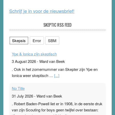
k
Schrijf je in voor de nieuwsbrief!
SKEPTIC RSS FEED
Skepsis
Error
SBM
Ype & Ionica zijn skeptisch
3 August 2026
-
Ward van Beek
. Ook in het zomernummer van Skepter zijn Ype en
Ionica weer skeptisch …
[...]
No Title
31 July 2026
-
Ward van Beek
. Robert Baden-Powell liet er in 1908, in de eerste druk
van zijn Scouting for boys geen twijfel over bestaan: