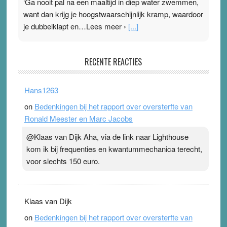
‘Ga nooit pal na een maaltijd in diep water zwemmen,
want dan krijg je hoogstwaarschijnlijk kramp, waardoor
je dubbelklapt en…Lees meer ›
[...]
Pleisterplakkers in de topspsort
RECENTE REACTIES
31 July 2026
-
Ward van Beek
. Na mondtape is nu de neuspleister in trek bij
Hans1263
topsporters. Ze hopen ermee hun hartslag te verlagen
on
Bedenkingen bij het rapport over oversterfte van
terwijl ze meer zuurstof opnemen. Daarop heeft zo’n
Ronald Meester en Marc Jacobs
pleister geen effect. Maar het gevoel ‘makkelijker te
ademen’ kan goud waard zijn. Door…Lees meer
@Klaas van Dijk Aha, via de link naar Lighthouse
Pleisterplakkers in de topspsort ›
[...]
kom ik bij frequenties en kwantummechanica terecht,
voor slechts 150 euro.
Klaas van Dijk
on
Bedenkingen bij het rapport over oversterfte van