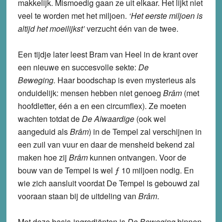
makkelijk. Mismoedig gaan ze uit elkaar. Het lijkt niet
veel te worden met het miljoen.
‘Het eerste miljoen is
altijd het moeilijkst’
verzucht één van de twee.
Een tijdje later leest Bram van Heel in de krant over
een nieuwe en succesvolle sekte:
De
Beweging.
Haar boodschap is even mysterieus als
onduidelijk: mensen hebben niet genoeg
Brâm
(met
hoofdletter, één a en een circumflex). Ze moeten
wachten totdat de
De Alwaardige
(ook wel
aangeduid als
Brâm
) in de Tempel zal verschijnen in
een zuil van vuur en daar de mensheid bekend zal
maken hoe zij
Brâm
kunnen ontvangen. Voor de
bouw van de Tempel is wel ƒ 10 miljoen nodig. En
wie zich aansluit voordat De Tempel is gebouwd zal
vooraan staan bij de uitdeling van
Brâm
.
Met deze basis-ingrediënten is
De Beweging
binnen