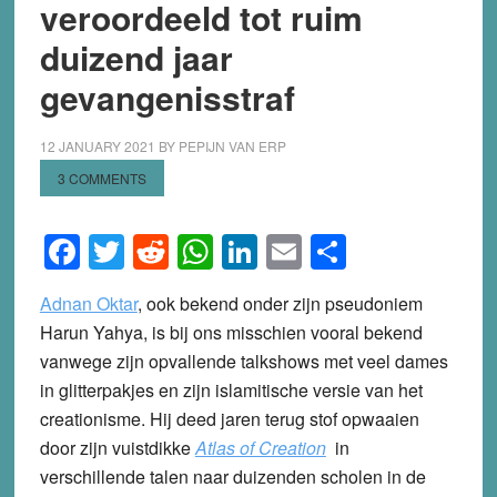
veroordeeld tot ruim
duizend jaar
gevangenisstraf
12 JANUARY 2021
BY
PEPIJN VAN ERP
3 COMMENTS
Facebook
Twitter
Reddit
WhatsApp
LinkedIn
Email
Share
Adnan Oktar
, ook bekend onder zijn pseudoniem
Harun Yahya, is bij ons misschien vooral bekend
vanwege zijn opvallende talkshows met veel dames
in glitterpakjes en zijn islamitische versie van het
creationisme. Hij deed jaren terug stof opwaaien
door zijn vuistdikke
Atlas of Creation
in
verschillende talen naar duizenden scholen in de