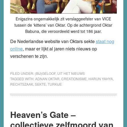
Enigszins ongemakkelijk zit verslaggeefster van VICE
tussen de ‘kittens’ van Oktar. Op de achtergrond Oktar
Babuna, die veroordeeld werd tot 186 jaar.
De Nederlandse website van Oktars sekte
staat nog
online
, maar er lijkt al jaren niets nieuws op
verschenen te zijn.
FILED UNDER:
(BIJ)GELOOF
,
UIT HET NIEUWS
TAGGED WITH:
ADNAN OKTAR
,
CREATIONISME
,
HARUN YAHYA
,
RECHTSZAAK
,
SEKTE
,
TURKIJE
Heaven’s Gate –
collectieve zelfmoord van