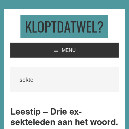
Skip
Skip
Skip
to
to
to
primary
main
primary
KLOPTDATWEL?
navigation
content
sidebar
MENU
sekte
Leestip – Drie ex-
sekteleden aan het woord.