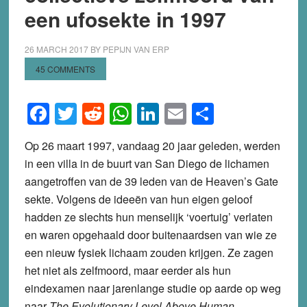
een ufosekte in 1997
26 MARCH 2017
BY
PEPIJN VAN ERP
45 COMMENTS
Facebook
Twitter
Reddit
WhatsApp
LinkedIn
Email
Share
Op 26 maart 1997, vandaag 20 jaar geleden, werden
in een villa in de buurt van San Diego de lichamen
aangetroffen van de 39 leden van de Heaven’s Gate
sekte. Volgens de ideeën van hun eigen geloof
hadden ze slechts hun menselijk ‘voertuig’ verlaten
en waren opgehaald door buitenaardsen van wie ze
een nieuw fysiek lichaam zouden krijgen. Ze zagen
het niet als zelfmoord, maar eerder als hun
eindexamen naar jarenlange studie op aarde op weg
naar
The Evolutionary Level Above Human
.