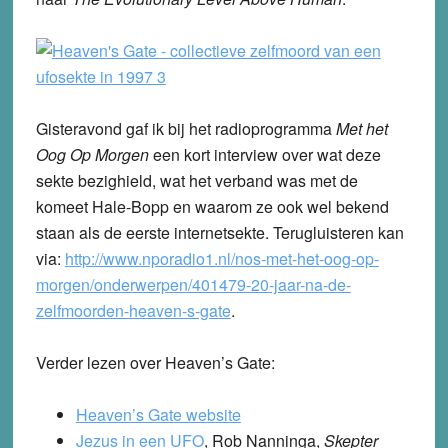
Gisteravond gaf ik bij het radioprogramma
Met het
Oog Op Morgen
een kort interview over wat deze
sekte bezighield, wat het verband was met de
komeet Hale-Bopp en waarom ze ook wel bekend
staan als de eerste internetsekte. Terugluisteren kan
via:
http://www.nporadio1.nl/nos-met-het-oog-op-
morgen/onderwerpen/401479-20-jaar-na-de-
zelfmoorden-heaven-s-gate
.
Verder lezen over Heaven’s Gate:
Heaven’s Gate website
Jezus in een UFO
, Rob Nanninga,
Skepter