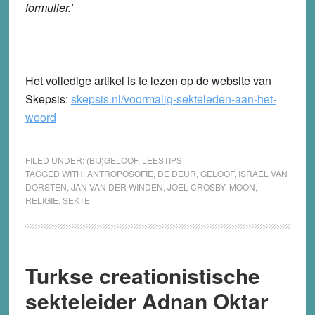
formulier.’
Het volledige artikel is te lezen op de website van
Skepsis:
skepsis.nl/voormalig-sekteleden-aan-het-
woord
FILED UNDER:
(BIJ)GELOOF
,
LEESTIPS
TAGGED WITH:
ANTROPOSOFIE
,
DE DEUR
,
GELOOF
,
ISRAEL VAN
DORSTEN
,
JAN VAN DER WINDEN
,
JOEL CROSBY
,
MOON
,
RELIGIE
,
SEKTE
Turkse creationistische
sekteleider Adnan Oktar