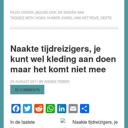
FILED UNDER:
(BIJ)GELOOF
,
DE IDEEËN VAN
TAGGED WITH:
HOAX
,
HUMOR
,
KAREL VAN HET REVE
,
SEKTE
Naakte tijdreizigers, je
kunt wel kleding aan doen
maar het komt niet mee
25 AUGUST 2011
BY
AGNES TIEBEN
32 COMMENTS
Facebook
Twitter
Reddit
WhatsApp
LinkedIn
Email
Share
In de laatste