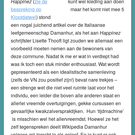
Happinez
(
zie de
bespreking op
Kloptdatwel
) stond
een nogal juichend artikel over de Italiaanse
leefgemeenschap Damanhur, als het aan
Happinez
schrijfster Lisette Thooft ligt zouden we allemaal een
voorbeeld moeten nemen aan de bewoners van
deze commune. Nadat ik me er wat in verdiept had
was ik toch een stuk minder enthousiast. Wat wordt
gepresenteerd als een idealistische samenleving
(zelfs de VN zou positief zijn!) bevat nare trekjes –
een strenge wet die niet veel ruimte laat voor het
individu, een leider die boven alle anderen staat en
allerlei vreemde overtuigingen, gekke cursussen en
gevaarlijke kwakzalverspraktijken. Hun ‘tijdmachine’
is misschien wel het allervreemdst. Hoewel ze het
zelf tegenspreken deelt Wikipedia Damanhur
volgens mij terecht in als geloof. En je kunt er ook