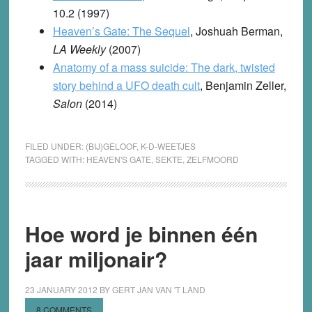
10.2 (1997)
Heaven’s Gate: The Sequel
, Joshuah Berman,
LA Weekly
(2007)
Anatomy of a mass suicide: The dark, twisted
story behind a UFO death cult
, Benjamin Zeller,
Salon
(2014)
FILED UNDER:
(BIJ)GELOOF
,
K-D-WEETJES
TAGGED WITH:
HEAVEN'S GATE
,
SEKTE
,
ZELFMOORD
Hoe word je binnen één
jaar miljonair?
23 JANUARY 2012
BY
GERT JAN VAN 'T LAND
8 COMMENTS