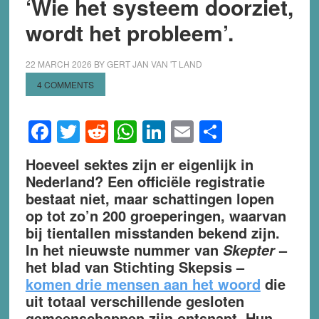
‘Wie het systeem doorziet,
wordt het probleem’.
22 MARCH 2026
BY
GERT JAN VAN 'T LAND
4 COMMENTS
Facebook
Twitter
Reddit
WhatsApp
LinkedIn
Email
Share
Hoeveel sektes zijn er eigenlijk in
Nederland? Een officiële registratie
bestaat niet, maar schattingen lopen
op tot zo’n 200 groeperingen, waarvan
bij tientallen misstanden bekend zijn.
In het nieuwste nummer van
–
Skepter
het blad van Stichting Skepsis –
komen drie mensen aan het woord
die
uit totaal verschillende gesloten
gemeenschappen zijn ontsnapt. Hun