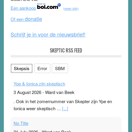
o
b
Een aankoop
(meer info)
o
e
donatie
Of een
k
Schrijf je in voor de nieuwsbrief!
SKEPTIC RSS FEED
Skepsis
Error
SBM
Ype & Ionica zijn skeptisch
3 August 2026
-
Ward van Beek
. Ook in het zomernummer van Skepter zijn Ype en
Ionica weer skeptisch …
[...]
No Title
31 July 2026
-
Ward van Beek