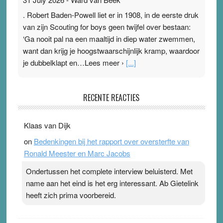
. Robert Baden-Powell liet er in 1908, in de eerste druk
van zijn Scouting for boys geen twijfel over bestaan:
‘Ga nooit pal na een maaltijd in diep water zwemmen,
want dan krijg je hoogstwaarschijnlijk kramp, waardoor
je dubbelklapt en…Lees meer ›
[...]
Pleisterplakkers in de topspsort
RECENTE REACTIES
31 July 2026
-
Ward van Beek
. Na mondtape is nu de neuspleister in trek bij
Klaas van Dijk
topsporters. Ze hopen ermee hun hartslag te verlagen
on
Bedenkingen bij het rapport over oversterfte van
terwijl ze meer zuurstof opnemen. Daarop heeft zo’n
Ronald Meester en Marc Jacobs
pleister geen effect. Maar het gevoel ‘makkelijker te
ademen’ kan goud waard zijn. Door…Lees meer
Ondertussen het complete interview beluisterd. Met
Pleisterplakkers in de topspsort ›
[...]
name aan het eind is het erg interessant. Ab Gietelink
heeft zich prima voorbereid.