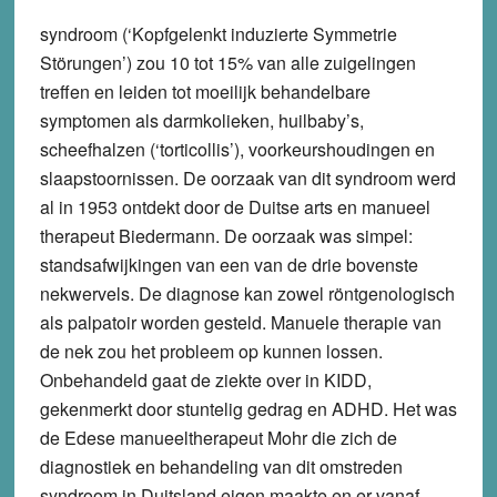
syndroom (‘Kopfgelenkt induzierte Symmetrie
Störungen’) zou 10 tot 15% van alle zuigelingen
treffen en leiden tot moeilijk behandelbare
symptomen als darmkolieken, huilbaby’s,
scheefhalzen (‘torticollis’), voorkeurshoudingen en
slaapstoornissen. De oorzaak van dit syndroom werd
al in 1953 ontdekt door de Duitse arts en manueel
therapeut Biedermann. De oorzaak was simpel:
standsafwijkingen van een van de drie bovenste
nekwervels. De diagnose kan zowel röntgenologisch
als palpatoir worden gesteld. Manuele therapie van
de nek zou het probleem op kunnen lossen.
Onbehandeld gaat de ziekte over in KIDD,
gekenmerkt door stuntelig gedrag en ADHD. Het was
de Edese manueeltherapeut Mohr die zich de
diagnostiek en behandeling van dit omstreden
syndroom in Duitsland eigen maakte en er vanaf