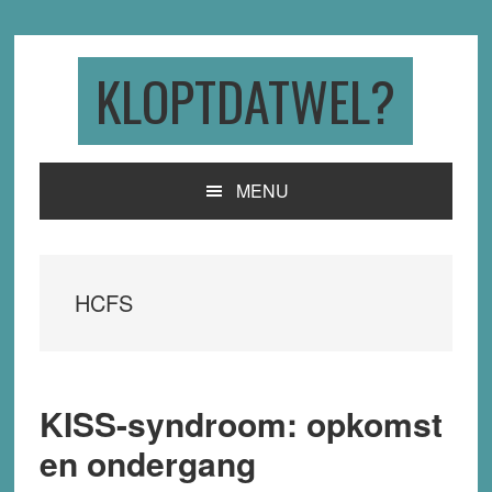
Skip
Skip
Skip
to
to
to
primary
main
primary
KLOPTDATWEL?
navigation
content
sidebar
MENU
HCFS
KISS-syndroom: opkomst
en ondergang