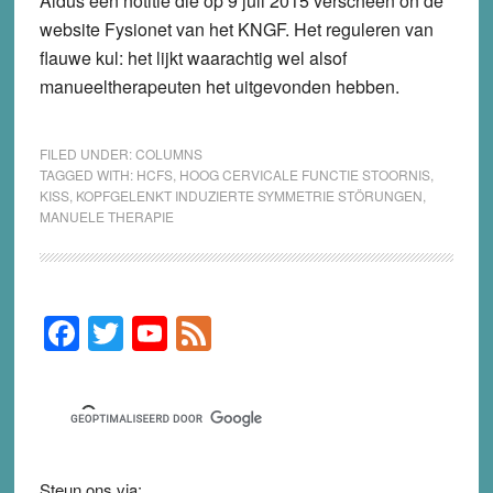
Aldus een notitie die op 9 juli 2015 verscheen on de
website Fysionet van het KNGF. Het reguleren van
flauwe kul: het lijkt waarachtig wel alsof
manueeltherapeuten het uitgevonden hebben.
FILED UNDER:
COLUMNS
TAGGED WITH:
HCFS
,
HOOG CERVICALE FUNCTIE STOORNIS
,
KISS
,
KOPFGELENKT INDUZIERTE SYMMETRIE STÖRUNGEN
,
MANUELE THERAPIE
F
T
Y
F
Primary
Sidebar
a
wi
o
e
c
tt
u
e
e
er
T
d
b
u
Steun ons via: