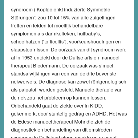
syndroom (‘Kopfgelenkt induzierte Symmetrie
Störungen’) zou 10 tot 15% van alle zuigelingen
treffen en leiden tot moeilijk behandelbare
symptomen als darmkolieken, huilbaby’s,
scheefhalzen (‘torticollis’), voorkeurshoudingen en
slaapstoornissen. De oorzaak van dit syndroom werd
al in 1953 ontdekt door de Duitse arts en manueel
therapeut Biedermann. De oorzaak was simpel:
standsafwijkingen van een van de drie bovenste
nekwervels. De diagnose kan zowel röntgenologisch
als palpatoir worden gesteld. Manuele therapie van
de nek zou het probleem op kunnen lossen.
Onbehandeld gaat de ziekte over in KIDD,
gekenmerkt door stuntelig gedrag en ADHD. Het was
de Edese manueeltherapeut Mohr die zich de
diagnostiek en behandeling van dit omstreden
syndroom in Duitsland eigen maakte en er vanaf