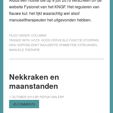
Aldus een notitie die op 9 juli 2015 verscheen on de
website Fysionet van het KNGF. Het reguleren van
flauwe kul: het lijkt waarachtig wel alsof
manueeltherapeuten het uitgevonden hebben.
FILED UNDER:
COLUMNS
TAGGED WITH:
HCFS
,
HOOG CERVICALE FUNCTIE STOORNIS
,
KISS
,
KOPFGELENKT INDUZIERTE SYMMETRIE STÖRUNGEN
,
MANUELE THERAPIE
Nekkraken en
maanstanden
1 OCTOBER 2013
BY
PEPIJN VAN ERP
45 COMMENTS