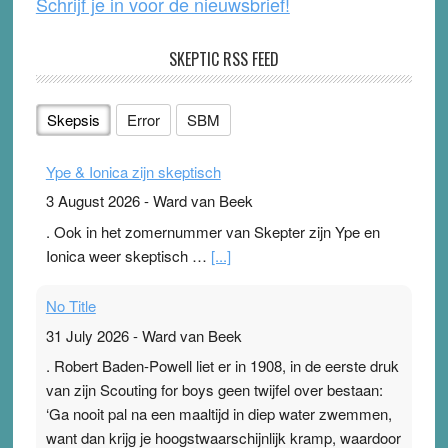
Schrijf je in voor de nieuwsbrief!
SKEPTIC RSS FEED
Skepsis
Error
SBM
Ype & Ionica zijn skeptisch
3 August 2026
-
Ward van Beek
. Ook in het zomernummer van Skepter zijn Ype en
Ionica weer skeptisch …
[...]
No Title
31 July 2026
-
Ward van Beek
. Robert Baden-Powell liet er in 1908, in de eerste druk
van zijn Scouting for boys geen twijfel over bestaan:
‘Ga nooit pal na een maaltijd in diep water zwemmen,
want dan krijg je hoogstwaarschijnlijk kramp, waardoor