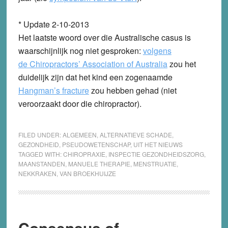
* Update 2-10-2013
Het laatste woord over die Australische casus is
waarschijnlijk nog niet gesproken:
volgens
de Chiropractors’ Association of Australia
zou het
duidelijk zijn dat het kind een zogenaamde
Hangman’s fracture
zou hebben gehad (niet
veroorzaakt door die chiropractor).
FILED UNDER:
ALGEMEEN
,
ALTERNATIEVE SCHADE
,
GEZONDHEID
,
PSEUDOWETENSCHAP
,
UIT HET NIEUWS
TAGGED WITH:
CHIROPRAXIE
,
INSPECTIE GEZONDHEIDSZORG
,
MAANSTANDEN
,
MANUELE THERAPIE
,
MENSTRUATIE
,
NEKKRAKEN
,
VAN BROEKHUIJZE
Consensus of