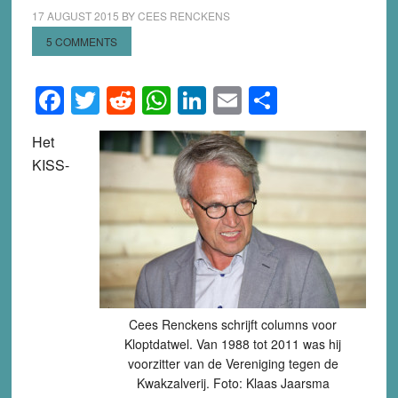
17 AUGUST 2015
BY
CEES RENCKENS
5 COMMENTS
Facebook
Twitter
Reddit
WhatsApp
LinkedIn
Email
Share
Het
KISS-
Cees Renckens schrijft columns voor
Kloptdatwel. Van 1988 tot 2011 was hij
voorzitter van de Vereniging tegen de
Kwakzalverij. Foto: Klaas Jaarsma