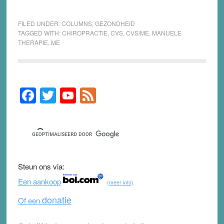
FILED UNDER:
COLUMNS
,
GEZONDHEID
TAGGED WITH:
CHIROPRACTIE
,
CVS
,
CVS/ME
,
MANUELE
THERAPIE
,
ME
F
T
Y
F
Primary
Sidebar
a
wi
o
e
c
tt
u
e
e
er
T
d
b
u
Steun ons via:
o
b
Een aankoop
(meer info)
o
e
donatie
Of een
k