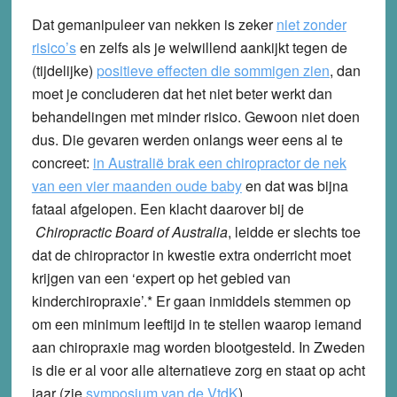
Dat gemanipuleer van nekken is zeker
niet zonder
risico’s
en zelfs als je welwillend aankijkt tegen de
(tijdelijke)
positieve effecten die sommigen zien
, dan
moet je concluderen dat het niet beter werkt dan
behandelingen met minder risico. Gewoon niet doen
dus. Die gevaren werden onlangs weer eens al te
concreet:
in Australië brak een chiropractor de nek
van een vier maanden oude baby
en dat was bijna
fataal afgelopen. Een klacht daarover bij de
Chiropractic Board of Australia
, leidde er slechts toe
dat de chiropractor in kwestie extra onderricht moet
krijgen van een ‘expert op het gebied van
kinderchiropraxie’.* Er gaan inmiddels stemmen op
om een minimum leeftijd in te stellen waarop iemand
aan chiropraxie mag worden blootgesteld. In Zweden
is die er al voor alle alternatieve zorg en staat op acht
jaar (zie
symposium van de VtdK
).