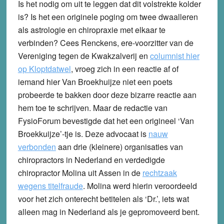
Is het nodig om uit te leggen dat dit volstrekte kolder
is? Is het een originele poging om twee dwaalleren
als astrologie en chiropraxie met elkaar te
verbinden? Cees Renckens, ere-voorzitter van de
Vereniging tegen de Kwakzalverij en
columnist hier
op Kloptdatwel
, vroeg zich in een reactie af of
iemand hier Van Broekhuijze niet een poets
probeerde te bakken door deze bizarre reactie aan
hem toe te schrijven. Maar de redactie van
FysioForum bevestigde dat het een origineel ‘Van
Broekkuijze’-tje is. Deze advocaat is
nauw
verbonden
aan drie (kleinere) organisaties van
chiropractors in Nederland en verdedigde
chiropractor Molina uit Assen in de
rechtzaak
wegens titelfraude
. Molina werd hierin veroordeeld
voor het zich onterecht betitelen als ‘Dr.’, iets wat
alleen mag in Nederland als je gepromoveerd bent.