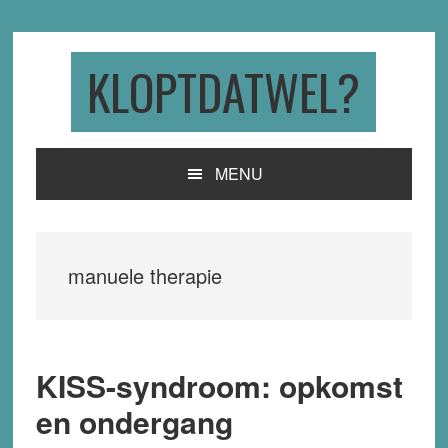
Skip
Skip
Skip
to
to
to
primary
main
primary
KLOPTDATWEL?
navigation
content
sidebar
MENU
manuele therapie
KISS-syndroom: opkomst
en ondergang