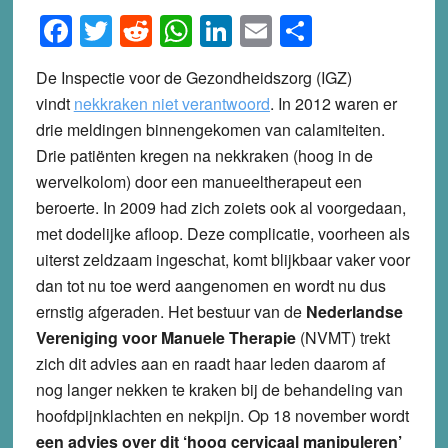
Facebook
Twitter
Reddit
WhatsApp
LinkedIn
Email
Share
De Inspectie voor de Gezondheidszorg (IGZ)
vindt
nekkraken niet verantwoord
. In 2012 waren er
drie meldingen binnengekomen van calamiteiten.
Drie patiënten kregen na nekkraken (hoog in de
wervelkolom) door een manueeltherapeut een
beroerte. In 2009 had zich zoiets ook al voorgedaan,
met dodelijke afloop. Deze complicatie, voorheen als
uiterst zeldzaam ingeschat, komt blijkbaar vaker voor
dan tot nu toe werd aangenomen en wordt nu dus
ernstig afgeraden. Het bestuur van de
Nederlandse
Vereniging voor Manuele Therapie
(NVMT) trekt
zich dit advies aan en raadt haar leden daarom af
nog langer nekken te kraken bij de behandeling van
hoofdpijnklachten en nekpijn. Op 18 november wordt
een advies over dit ‘hoog cervicaal manipuleren’