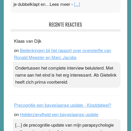
je dubbelklapt en…Lees meer ›
[...]
Pleisterplakkers in de topspsort
RECENTE REACTIES
31 July 2026
-
Ward van Beek
. Na mondtape is nu de neuspleister in trek bij
Klaas van Dijk
topsporters. Ze hopen ermee hun hartslag te verlagen
on
Bedenkingen bij het rapport over oversterfte van
terwijl ze meer zuurstof opnemen. Daarop heeft zo’n
Ronald Meester en Marc Jacobs
pleister geen effect. Maar het gevoel ‘makkelijker te
ademen’ kan goud waard zijn. Door…Lees meer
Ondertussen het complete interview beluisterd. Met
Pleisterplakkers in de topspsort ›
[...]
name aan het eind is het erg interessant. Ab Gietelink
heeft zich prima voorbereid.
Precognitie een bayesiaanse update - Kloptdatwel?
on
Helderziendheid een bayesiaanse update
[…] de precognitie-update van mijn parapsychologie