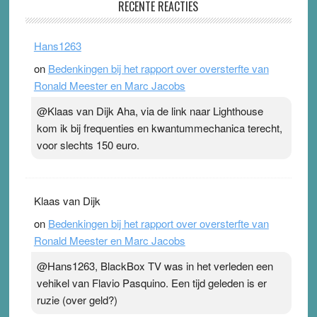
RECENTE REACTIES
31 July 2026
-
Ward van Beek
. Na mondtape is nu de neuspleister in trek bij
Hans1263
topsporters. Ze hopen ermee hun hartslag te verlagen
on
Bedenkingen bij het rapport over oversterfte van
terwijl ze meer zuurstof opnemen. Daarop heeft zo’n
Ronald Meester en Marc Jacobs
pleister geen effect. Maar het gevoel ‘makkelijker te
ademen’ kan goud waard zijn. Door…Lees meer
@Klaas van Dijk Aha, via de link naar Lighthouse
Pleisterplakkers in de topspsort ›
[...]
kom ik bij frequenties en kwantummechanica terecht,
voor slechts 150 euro.
Klaas van Dijk
on
Bedenkingen bij het rapport over oversterfte van
Ronald Meester en Marc Jacobs
@Hans1263, BlackBox TV was in het verleden een
vehikel van Flavio Pasquino. Een tijd geleden is er
ruzie (over geld?)