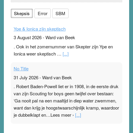
Skepsis
Error
SBM
Ype & Ionica zijn skeptisch
3 August 2026
-
Ward van Beek
. Ook in het zomernummer van Skepter zijn Ype en
Ionica weer skeptisch …
[...]
No Title
31 July 2026
-
Ward van Beek
. Robert Baden-Powell liet er in 1908, in de eerste druk
van zijn Scouting for boys geen twijfel over bestaan:
‘Ga nooit pal na een maaltijd in diep water zwemmen,
want dan krijg je hoogstwaarschijnlijk kramp, waardoor
je dubbelklapt en…Lees meer ›
[...]
Pleisterplakkers in de topspsort