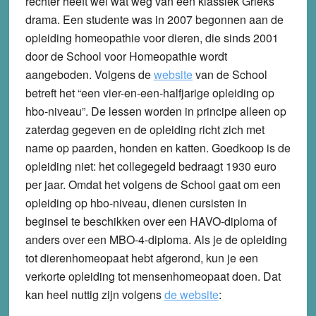
rechter heeft wel wat weg van een klassiek Grieks
drama. Een studente was in 2007 begonnen aan de
opleiding homeopathie voor dieren, die sinds 2001
door de School voor Homeopathie wordt
aangeboden. Volgens de
website
van de School
betreft het “een vier-en-een-halfjarige opleiding op
hbo-niveau”. De lessen worden in principe alleen op
zaterdag gegeven en de opleiding richt zich met
name op paarden, honden en katten. Goedkoop is de
opleiding niet: het collegegeld bedraagt 1930 euro
per jaar. Omdat het volgens de School gaat om een
opleiding op hbo-niveau, dienen cursisten in
beginsel te beschikken over een HAVO-diploma of
anders over een MBO-4-diploma. Als je de opleiding
tot dierenhomeopaat hebt afgerond, kun je een
verkorte opleiding tot mensenhomeopaat doen. Dat
kan heel nuttig zijn volgens
de website
: