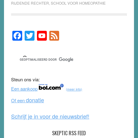
RIJDENDE RECHTER
,
SCHOOL VOOR HOMEOPATHIE
F
T
Y
F
Primary
Sidebar
a
wi
o
e
c
tt
u
e
e
er
T
d
b
u
Steun ons via:
o
b
Een aankoop
(meer info)
o
e
donatie
Of een
k
Schrijf je in voor de nieuwsbrief!
SKEPTIC RSS FEED