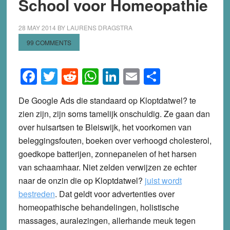
School voor Homeopathie
28 MAY 2014
BY
LAURENS DRAGSTRA
99 COMMENTS
Facebook
Twitter
Reddit
WhatsApp
LinkedIn
Email
Share
De Google Ads die standaard op Kloptdatwel? te
zien zijn, zijn soms tamelijk onschuldig. Ze gaan dan
over huisartsen te Bleiswijk, het voorkomen van
beleggingsfouten, boeken over verhoogd cholesterol,
goedkope batterijen, zonnepanelen of het harsen
van schaamhaar. Niet zelden verwijzen ze echter
naar de onzin die op Kloptdatwel?
juist wordt
bestreden
. Dat geldt voor advertenties over
homeopathische behandelingen, holistische
massages, auralezingen, allerhande meuk tegen