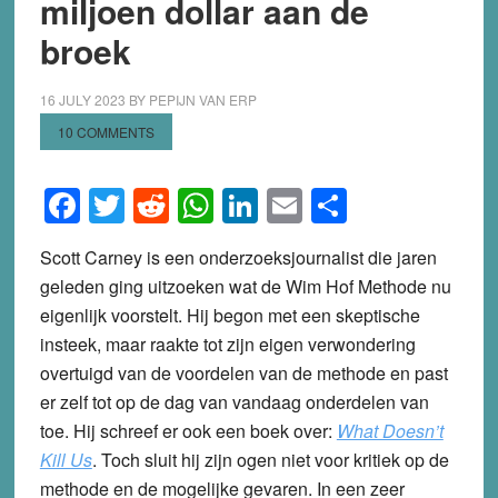
miljoen dollar aan de
broek
16 JULY 2023
BY
PEPIJN VAN ERP
10 COMMENTS
Facebook
Twitter
Reddit
WhatsApp
LinkedIn
Email
Share
Scott Carney is een onderzoeksjournalist die jaren
geleden ging uitzoeken wat de Wim Hof Methode nu
eigenlijk voorstelt. Hij begon met een skeptische
insteek, maar raakte tot zijn eigen verwondering
overtuigd van de voordelen van de methode en past
er zelf tot op de dag van vandaag onderdelen van
toe. Hij schreef er ook een boek over:
What Doesn’t
Kill Us
. Toch sluit hij zijn ogen niet voor kritiek op de
methode en de mogelijke gevaren. In een zeer