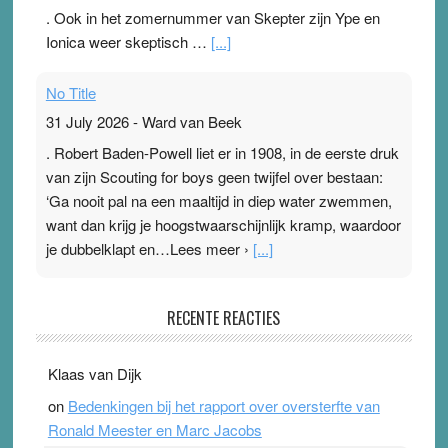
. Ook in het zomernummer van Skepter zijn Ype en
Ionica weer skeptisch …
[...]
No Title
31 July 2026
-
Ward van Beek
. Robert Baden-Powell liet er in 1908, in de eerste druk
van zijn Scouting for boys geen twijfel over bestaan:
‘Ga nooit pal na een maaltijd in diep water zwemmen,
want dan krijg je hoogstwaarschijnlijk kramp, waardoor
je dubbelklapt en…Lees meer ›
[...]
Pleisterplakkers in de topspsort
RECENTE REACTIES
31 July 2026
-
Ward van Beek
. Na mondtape is nu de neuspleister in trek bij
Klaas van Dijk
topsporters. Ze hopen ermee hun hartslag te verlagen
on
Bedenkingen bij het rapport over oversterfte van
terwijl ze meer zuurstof opnemen. Daarop heeft zo’n
Ronald Meester en Marc Jacobs
pleister geen effect. Maar het gevoel ‘makkelijker te