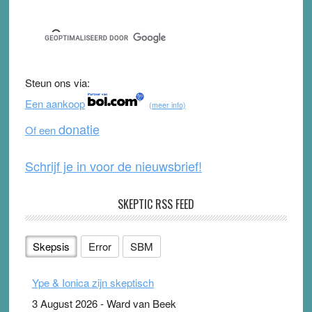
Sidebar
a
wi
o
e
c
tt
u
e
e
er
T
d
b
u
Steun ons via:
o
b
Een aankoop
(meer info)
o
e
donatie
Of een
k
Schrijf je in voor de nieuwsbrief!
SKEPTIC RSS FEED
Skepsis
Error
SBM
Ype & Ionica zijn skeptisch
3 August 2026
-
Ward van Beek