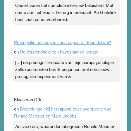
ademen’ kan goud waard zijn. Door…Lees meer
Ondertussen het complete interview beluisterd. Met
Pleisterplakkers in de topspsort ›
[...]
name aan het eind is het erg interessant. Ab Gietelink
heeft zich prima voorbereid.
Precognitie een bayesiaanse update - Kloptdatwel?
on
Helderziendheid een bayesiaanse update
[…] de precognitie-update van mijn parapsychologie
zelfexperimenten ben ik begonnen met een nieuw
precognitie-experiment van &
Klaas van Dijk
on
Bedenkingen bij het rapport over oversterfte van
Ronald Meester en Marc Jacobs
Antivaxxers, waaronder inbegrepen Ronald Meester