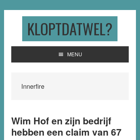
Skip
Skip
Skip
to
to
to
primary
main
primary
KLOPTDATWEL?
navigation
content
sidebar
MENU
Innerfire
Wim Hof en zijn bedrijf
hebben een claim van 67