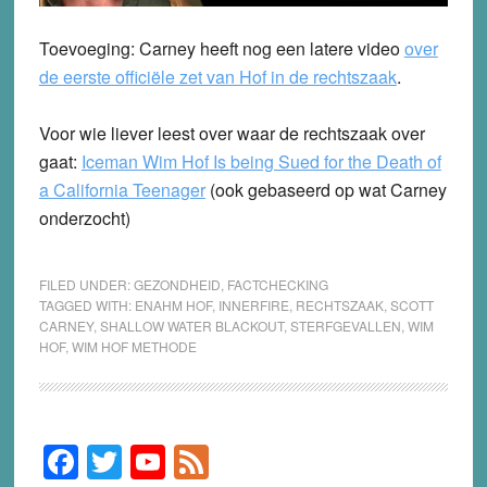
Toevoeging: Carney heeft nog een latere video
over
de eerste officiële zet van Hof in de rechtszaak
.
Voor wie liever leest over waar de rechtszaak over
gaat:
Iceman Wim Hof Is being Sued for the Death of
a California Teenager
(ook gebaseerd op wat Carney
onderzocht)
FILED UNDER:
GEZONDHEID
,
FACTCHECKING
TAGGED WITH:
ENAHM HOF
,
INNERFIRE
,
RECHTSZAAK
,
SCOTT
CARNEY
,
SHALLOW WATER BLACKOUT
,
STERFGEVALLEN
,
WIM
HOF
,
WIM HOF METHODE
F
T
Y
F
Primary