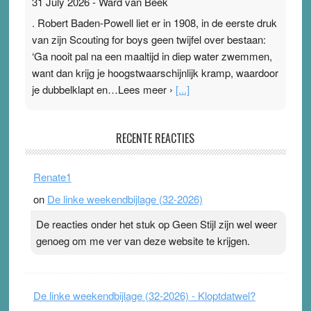
31 July 2026
-
Ward van Beek
. Robert Baden-Powell liet er in 1908, in de eerste druk
van zijn Scouting for boys geen twijfel over bestaan:
‘Ga nooit pal na een maaltijd in diep water zwemmen,
want dan krijg je hoogstwaarschijnlijk kramp, waardoor
je dubbelklapt en…Lees meer ›
[...]
Pleisterplakkers in de topspsort
RECENTE REACTIES
31 July 2026
-
Ward van Beek
. Na mondtape is nu de neuspleister in trek bij
Renate1
topsporters. Ze hopen ermee hun hartslag te verlagen
on
De linke weekendbijlage (32-2026)
terwijl ze meer zuurstof opnemen. Daarop heeft zo’n
pleister geen effect. Maar het gevoel ‘makkelijker te
De reacties onder het stuk op Geen Stijl zijn wel weer
ademen’ kan goud waard zijn. Door…Lees meer
genoeg om me ver van deze website te krijgen.
Pleisterplakkers in de topspsort ›
[...]
De linke weekendbijlage (32-2026) - Kloptdatwel?