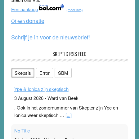
o
b
Een aankoop
(meer info)
o
e
donatie
Of een
k
Schrijf je in voor de nieuwsbrief!
SKEPTIC RSS FEED
Skepsis
Error
SBM
Ype & Ionica zijn skeptisch
3 August 2026
-
Ward van Beek
. Ook in het zomernummer van Skepter zijn Ype en
Ionica weer skeptisch …
[...]
No Title