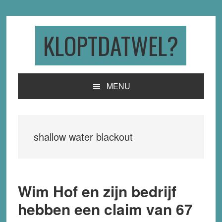
Skip
Skip
Skip
to
to
to
primary
main
primary
KLOPTDATWEL?
navigation
content
sidebar
MENU
shallow water blackout
Wim Hof en zijn bedrijf
hebben een claim van 67