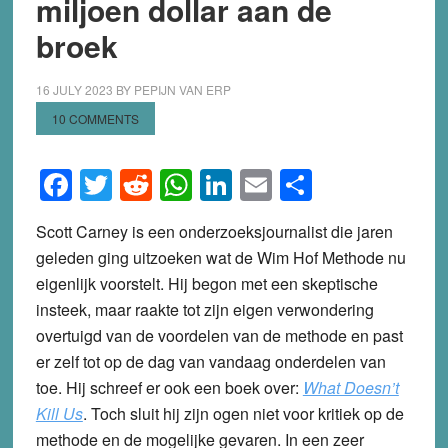
miljoen dollar aan de
broek
16 JULY 2023
BY
PEPIJN VAN ERP
10 COMMENTS
Facebook
Twitter
Reddit
WhatsApp
LinkedIn
Email
Share
Scott Carney is een onderzoeksjournalist die jaren
geleden ging uitzoeken wat de Wim Hof Methode nu
eigenlijk voorstelt. Hij begon met een skeptische
insteek, maar raakte tot zijn eigen verwondering
overtuigd van de voordelen van de methode en past
er zelf tot op de dag van vandaag onderdelen van
toe. Hij schreef er ook een boek over:
What Doesn’t
Kill Us
. Toch sluit hij zijn ogen niet voor kritiek op de
methode en de mogelijke gevaren. In een zeer