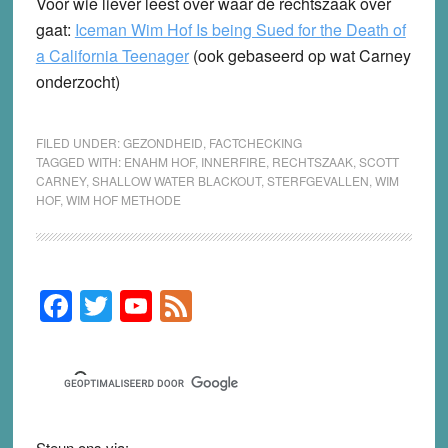
Voor wie liever leest over waar de rechtszaak over
gaat:
Iceman Wim Hof Is being Sued for the Death of
a California Teenager
(ook gebaseerd op wat Carney
onderzocht)
FILED UNDER:
GEZONDHEID
,
FACTCHECKING
TAGGED WITH:
ENAHM HOF
,
INNERFIRE
,
RECHTSZAAK
,
SCOTT
CARNEY
,
SHALLOW WATER BLACKOUT
,
STERFGEVALLEN
,
WIM
HOF
,
WIM HOF METHODE
F
T
Y
F
Primary
Sidebar
a
wi
o
e
c
tt
u
e
e
er
T
d
b
u
Steun ons via: